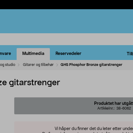
rnvare
Multimedia
Reservedeler
Til
og studio
Gitarer og tilbehør
GHS Phosphor Bronze gitarstrenger
e gitarstrenger
Produktet har utgåt
Artikkelnr.:
38-6062
Vi håper du finner det du leter etter und