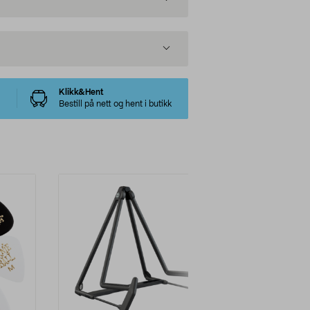
Klikk&Hent
Bestill på nett og hent i butikk