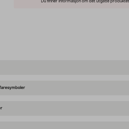
Du finner informasjon om det utgåtte produktet
 faresymboler
er