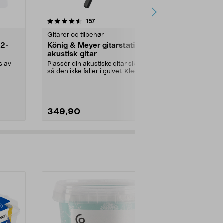
4.5 av 5 stjerner
anmeldelser
4.5
157
2
Gitarer og tilbehør
Gitarer og til
12-
König & Meyer gitarstativ for
Ernie Ball C
akustisk gitar
nylonstreng
s av
Plassér din akustiske gitar sikkert
Nye strenger g
så den ikke faller i gulvet. Kledd
lys tone. Erni
med gummi...
nylonstr...
349,90
159,90