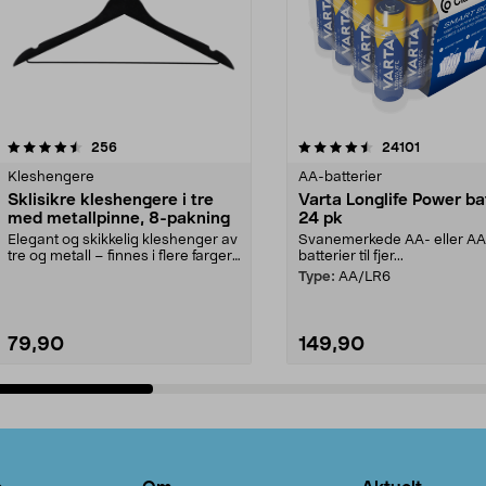
4.5av 5 stjerner
anmeldelser
4.5av 5 stjerner
anmeldels
256
24101
Kleshengere
AA-batterier
Sklisikre kleshengere i tre
Varta Longlife Power ba
med metallpinne, 8-pakning
24 pk
Elegant og skikkelig kleshenger av
Svanemerkede AA- eller A
tre og metall – finnes i flere farger.
batterier til fjer...
Kleshe...
Type:
AA/LR6
79,90
149,90
Legg i handlekurv
Legg i handlekurv