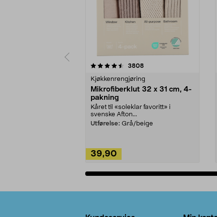
5av 5 stjerner
4.5av 5 stjerner
anmeldelser
3808
Kjøkkenrengjøring
Mikrofiberklut 32 x 31 cm, 4-
pakning
Kåret til «soleklar favoritt» i
svenske Afton...
Utførelse:
Grå/beige
39,90
Legg i handlekurv
Bunntekst