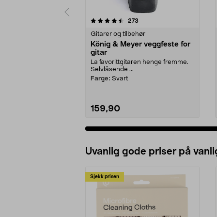
5 av 5 stjerner
4.5 av 5 stjerner
anmeldelser
273
Gitarer og tilbehør
König & Meyer veggfeste for
gitar
La favorittgitaren henge fremme.
Selvlåsende ...
Farge:
Svart
159,90
Uvanlig gode priser på vanli
Sjekk prisen