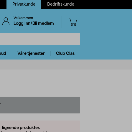
Privatkunde
Bedriftskunde
Velkommen
Logg inn/Bli medlem
bud
Våre tjenester
Club Clas
t
er
lignende produkter.