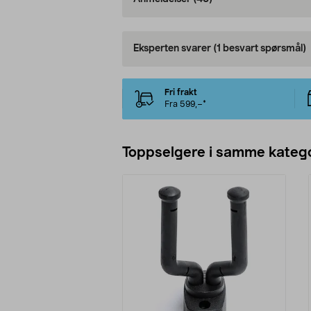
Eksperten svarer
(1 besvart spørsmål)
Fri frakt
Fra 599,–*
Toppselgere i samme katego