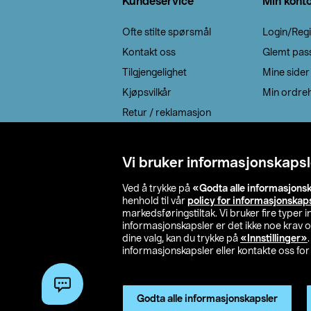
Kundeservice
Min kont
Ofte stilte spørsmål
Login/Regi
Kontakt oss
Glemt pas
Tilgjengelighet
Mine sider
Kjøpsvilkår
Min ordreh
Retur / reklamasjon
EE-avfall
Cookie policy
Vi bruker informasjonskapsl
Leveringsalternativ
Ved å trykke på
«Godta alle informasjons
henhold til vår
policy for informasjonskap
markedsføringstiltak. Vi bruker fire typer
informasjonskapsler er det ikke noe krav 
dine valg, kan du trykke på
«Innstillinger»
informasjonskapsler eller kontakte oss for 
© 2026 Clas Oh
Godta alle informasjonskapsler