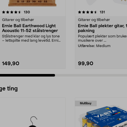
4.5 av 5 stjerner
anmeldelser
4.5 av 5 stjerner
anmeldelser
130
131
Gitarer og tilbehør
Gitarer og tilbehør
Ernie Ball Earthwood Light
Ernie Ball plekter gitar, 
Acoustic 11-52 stålstrenger
pakning
Stålstrenger med klar og lys tone
Populært plekter som bruke
– lettspilte med lang levetid. Ernie
musikere over ...
Ball Eart...
Utførelse:
Medium
149,90
99,90
ge ting
Multibuy