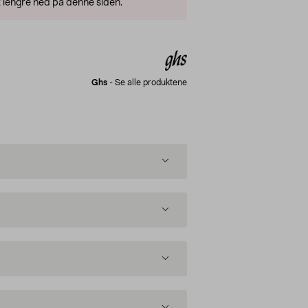
 lengre ned på denne siden.
Ghs
-
Se alle produktene