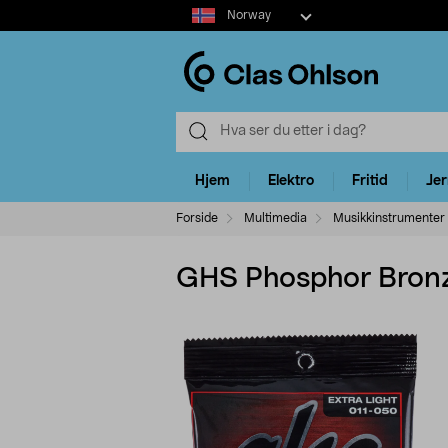
Select
Norway
market
Hjem
Elektro
Fritid
Je
Forside
Multimedia
Musikkinstrumenter 
GHS Phosphor Bronz