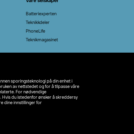
Våre selskaper
Batteriexperten
Teknikkdeler
PhoneLife
Teknikmagasinet
annen sporingsteknologi på din enhet i
ruken av nettstedet og for å tilpasse våre
relaterte. For nødvendige
. Hvis du istedenfor ønsker å skreddersy
e dine innstillinger for
inn din butikk