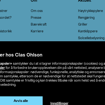
o
Om
Aktuelt
strer
Om oss
Høytrykkspylere
sordet?
Presse
Rengjøring
Bærekraft
Griller
istorikk
Karriere
Kantklippere
Solcellebelysning
er hos Clas Ohlson
kapsler»
samtykker du i at vi lagrer informasjonskapsler (cookies) og 
sler
for å forbedre brukeropplevelsen din på vårt nettsted, analysere b
 informasjonskapsler: nødvendige, funksjonelle, analytiske og annonse
om samtykke, ettersom de er nødvendige for at nettstedet skal fungere
. Ditt samtykke er frivillig og kan trekkes tilbake når som helst ved å endr
veiledning.
lson
Privacy statement
Medlemsvilkår
Kjøpsvilkår
F
Endre til priser ekskl. moms
Avvis alle
Innstillinger