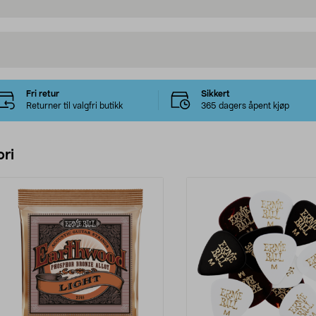
Fri retur
Sikkert
Returner til valgfri butikk
365 dagers åpent kjøp
ri