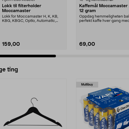
Lokk til filterholder
Kaffemål Moccamaster p
Moccamaster
12 gram
Lokk for Moccamaster H, K, KB,
Oppdag hemmeligheten ba
KBG, KBGC, Optio, Automatic,
perfekt kaffe hver gang me
Automatic S, Manual ...
denne eksklusive målesskjee
159,00
69,00
ge ting
Multibuy