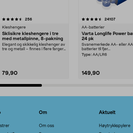
4.5av 5 stjerner
anmeldelser
4.5av 5 stjerner
anmeldels
256
24107
Kleshengere
AA-batterier
Sklisikre kleshengere i tre
Varta Longlife Power ba
med metallpinne, 8-pakning
24 pk
Elegant og skikkelig kleshenger av
Svanemerkede AA- eller A
tre og metall – finnes i flere farger.
batterier til fjer...
Kleshe...
Type:
AA/LR6
79,90
149,90
Legg i handlekurv
Legg i handlekurv
o
Om
Aktuelt
strer
Om oss
Høytrykkspylere