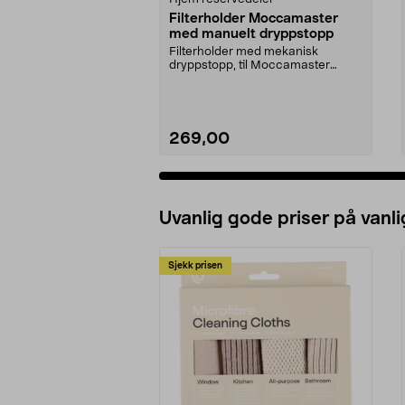
Filterholder Moccamaster
med manuelt dryppstopp
Filterholder med mekanisk
dryppstopp, til Moccamaster
kaffetrakter. Passer model...
269,00
Uvanlig gode priser på vanli
Sjekk prisen