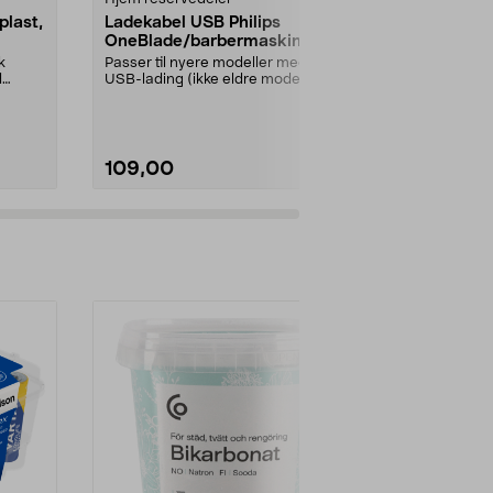
last,
Ladekabel USB Philips
USB-ladeka
OneBlade/barbermaskiner
Philips
OneBlade/b
k
Passer til nyere modeller med
Passer til ny
d
USB-lading (ikke eldre modeller
USB-lading (i
...
med 230 V strømada...
med 230 V st
109,00
149,00