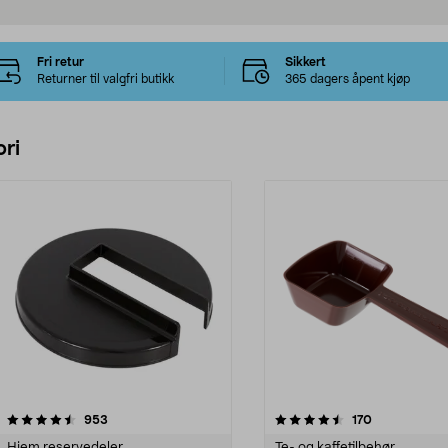
Fri retur
Sikkert
Returner til valgfri butikk
365 dagers åpent kjøp
ri
4.5 av 5 stjerner
anmeldelser
3.5 av 5 stjerner
anmeldelser
953
170
Hjem reservedeler
Te- og kaffetilbehør