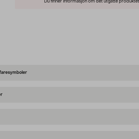
Du finner informasjon om det utgåtte produktet
 faresymboler
er