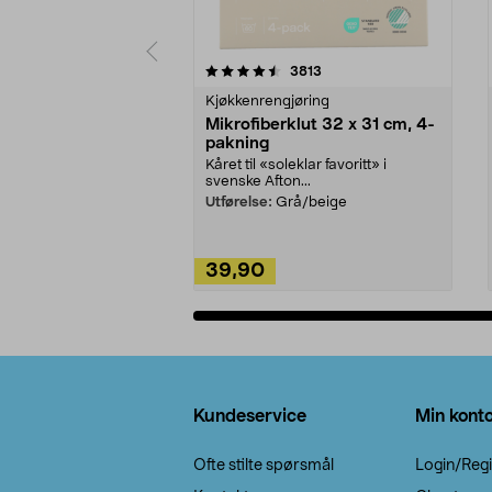
5av 5 stjerner
4.5av 5 stjerner
anmeldelser
3813
Kjøkkenrengjøring
Mikrofiberklut 32 x 31 cm, 4-
pakning
Kåret til «soleklar favoritt» i
svenske Afton...
Utførelse:
Grå/beige
39,90
Legg i handlekurv
Bunntekst
Kundeservice
Min kont
Ofte stilte spørsmål
Login/Regi