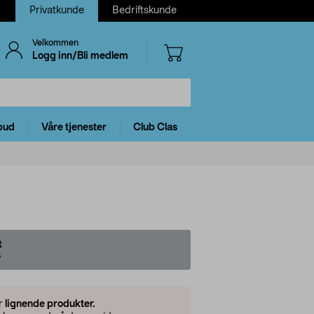
Privatkunde
Bedriftskunde
Velkommen
Logg inn/Bli medlem
bud
Våre tjenester
Club Clas
t
5
er
lignende produkter.