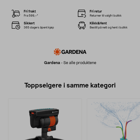
Fri frakt
Fri retur
Fra 599,–*
Returner til valgfri butikk
Sikkert
Klikk&Hent
365 dagers åpent kjøp
Bestill på nett og hent i butikk
Gardena
-
Se alle produktene
Toppselgere i samme kategori