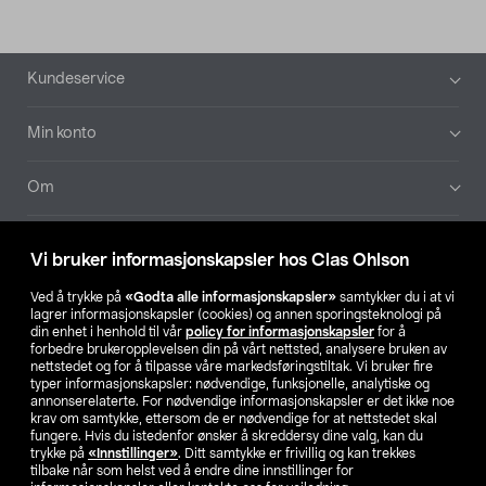
Bunntekst
Kundeservice
Min konto
Om
Aktuelt
Vi bruker informasjonskapsler hos Clas Ohlson
Våre selskaper
Ved å trykke på
«Godta alle informasjonskapsler»
samtykker du i at vi
lagrer informasjonskapsler (cookies) og annen sporingsteknologi på
din enhet i henhold til vår
policy for informasjonskapsler
for å
Finn din butikk
forbedre brukeropplevelsen din på vårt nettsted, analysere bruken av
nettstedet og for å tilpasse våre markedsføringstiltak. Vi bruker fire
typer informasjonskapsler: nødvendige, funksjonelle, analytiske og
annonserelaterte. For nødvendige informasjonskapsler er det ikke noe
SE
NO
FI
krav om samtykke, ettersom de er nødvendige for at nettstedet skal
fungere. Hvis du istedenfor ønsker å skreddersy dine valg, kan du
trykke på
«Innstillinger»
. Ditt samtykke er frivillig og kan trekkes
tilbake når som helst ved å endre dine innstillinger for