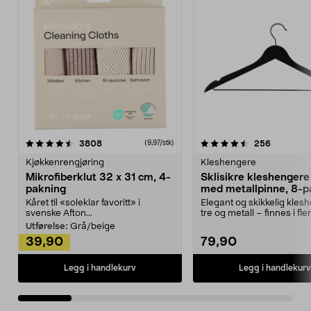
4.5av 5 stjerner
anmeldelser
4.5av 5 stjerner
anmeldels
3808
256
(9,97/stk)
Kjøkkenrengjøring
Kleshengere
Mikrofiberklut 32 x 31 cm, 4-
Sklisikre kleshengere 
pakning
med metallpinne, 8-p
Kåret til «soleklar favoritt» i
Elegant og skikkelig kles
svenske Afton...
tre og metall – finnes i fle
Kleshe...
Utførelse:
Grå/beige
39,90
79,90
Legg i handlekurv
Legg i handlekurv