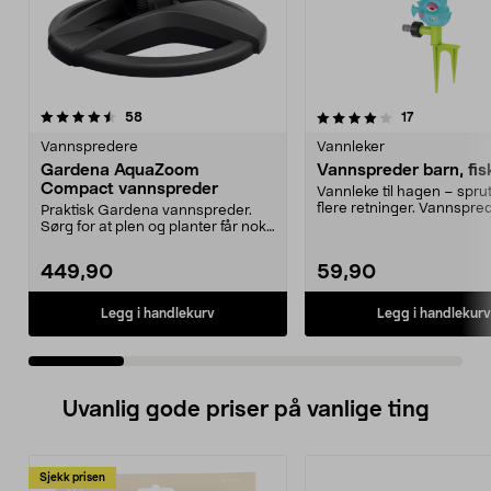
4.0 av 5 stjerner
anmeldelser
5.0 av 5 stjerner
anmeldelser
58
17
Vannspredere
Vannleker
Gardena AquaZoom
Vannspreder barn, fis
Compact vannspreder
Vannleke til hagen – sprut
flere retninger. Vannspred
Praktisk Gardena vannspreder.
barn – akti...
Sørg for at plen og planter får nok
vann. Juster v...
449,90
59,90
Legg i handlekurv
Legg i handlekurv
Uvanlig gode priser på vanlige ting
Sjekk prisen