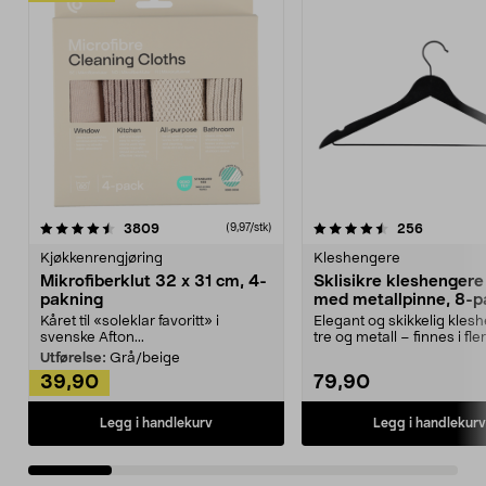
4.5av 5 stjerner
anmeldelser
4.5av 5 stjerner
anmeldels
3809
256
(9,97/stk)
Kjøkkenrengjøring
Kleshengere
Mikrofiberklut 32 x 31 cm, 4-
Sklisikre kleshengere 
pakning
med metallpinne, 8-p
Kåret til «soleklar favoritt» i
Elegant og skikkelig kles
svenske Afton...
tre og metall – finnes i fle
Kleshe...
Utførelse:
Grå/beige
39,90
79,90
Legg i handlekurv
Legg i handlekurv