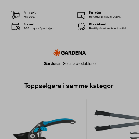
Fri frakt
Fri retur
Fra 599,–*
Returner til valgfri butikk
Sikkert
Klikk&Hent
365 dagers åpent kjøp
Bestill på nett og hent i butikk
Gardena
-
Se alle produktene
Toppselgere i samme kategori