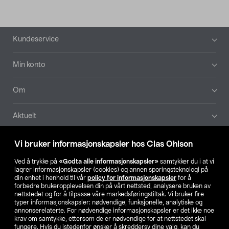
Bunntekst
Kundeservice
Min konto
Om
Aktuelt
Våre selskaper
Vi bruker informasjonskapsler hos Clas Ohlson
Ved å trykke på
«Godta alle informasjonskapsler»
samtykker du i at vi
Finn din butikk
lagrer informasjonskapsler (cookies) og annen sporingsteknologi på
din enhet i henhold til vår
policy for informasjonskapsler
for å
forbedre brukeropplevelsen din på vårt nettsted, analysere bruken av
SE
NO
FI
nettstedet og for å tilpasse våre markedsføringstiltak. Vi bruker fire
typer informasjonskapsler: nødvendige, funksjonelle, analytiske og
annonserelaterte. For nødvendige informasjonskapsler er det ikke noe
krav om samtykke, ettersom de er nødvendige for at nettstedet skal
fungere. Hvis du istedenfor ønsker å skreddersy dine valg, kan du