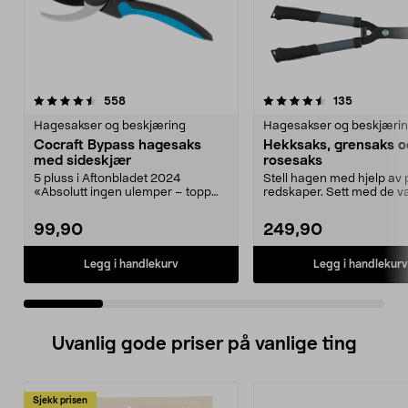
4.5 av 5 stjerner
anmeldelser
5.0 av 5 stjerner
anmeldels
558
135
Hagesakser og beskjæring
Hagesakser og beskjæri
Cocraft Bypass hagesaks
Hekksaks, grensaks o
med sideskjær
rosesaks
5 pluss i Aftonbladet 2024
Stell hagen med hjelp av 
«Absolutt ingen ulemper – topp
redskaper. Sett med de va
produkt!». Stell bloms...
verktøyene d...
99,90
249,90
Legg i handlekurv
Legg i handlekurv
Uvanlig gode priser på vanlige ting
Sjekk prisen