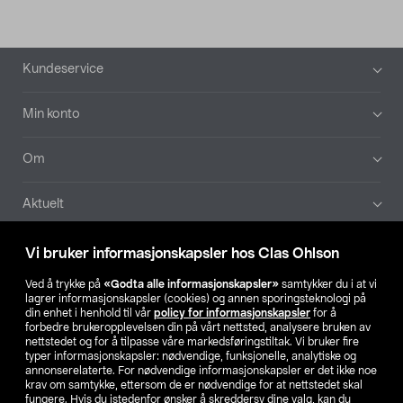
Bunntekst
Kundeservice
Min konto
Om
Aktuelt
Våre selskaper
Vi bruker informasjonskapsler hos Clas Ohlson
Ved å trykke på
«Godta alle informasjonskapsler»
samtykker du i at vi
Finn din butikk
lagrer informasjonskapsler (cookies) og annen sporingsteknologi på
din enhet i henhold til vår
policy for informasjonskapsler
for å
forbedre brukeropplevelsen din på vårt nettsted, analysere bruken av
SE
NO
FI
nettstedet og for å tilpasse våre markedsføringstiltak. Vi bruker fire
typer informasjonskapsler: nødvendige, funksjonelle, analytiske og
annonserelaterte. For nødvendige informasjonskapsler er det ikke noe
krav om samtykke, ettersom de er nødvendige for at nettstedet skal
fungere. Hvis du istedenfor ønsker å skreddersy dine valg, kan du