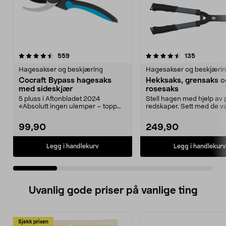
4.5 av 5 stjerner
anmeldelser
5.0 av 5 stjerner
anmeldels
559
135
Hagesakser og beskjæring
Hagesakser og beskjæri
Cocraft Bypass hagesaks
Hekksaks, grensaks o
med sideskjær
rosesaks
5 pluss i Aftonbladet 2024
Stell hagen med hjelp av 
«Absolutt ingen ulemper – topp
redskaper. Sett med de va
produkt!». Stell bloms...
verktøyene d...
99,90
249,90
Legg i handlekurv
Legg i handlekurv
Uvanlig gode priser på vanlige ting
Sjekk prisen