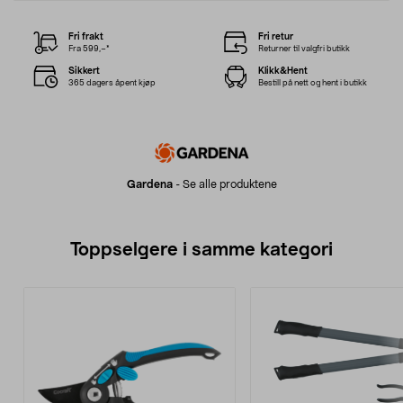
Fri frakt
Fri retur
Fra 599,–*
Returner til valgfri butikk
Sikkert
Klikk&Hent
365 dagers åpent kjøp
Bestill på nett og hent i butikk
Gardena
-
Se alle produktene
Toppselgere i samme kategori