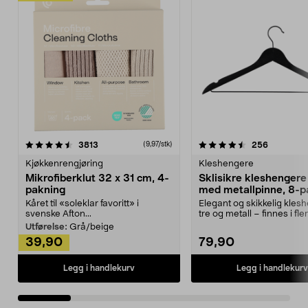
4.5av 5 stjerner
anmeldelser
4.5av 5 stjerner
anmeldels
3813
256
(9,97/stk)
Kjøkkenrengjøring
Kleshengere
Mikrofiberklut 32 x 31 cm, 4-
Sklisikre kleshengere 
pakning
med metallpinne, 8-p
Kåret til «soleklar favoritt» i
Elegant og skikkelig kles
svenske Afton...
tre og metall – finnes i fle
Kleshe...
Utførelse:
Grå/beige
39,90
79,90
Legg i handlekurv
Legg i handlekurv