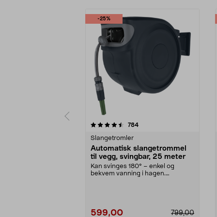
-25%
5 av 5 stjerner
4.5 av 5 stjerner
anmeldelser
784
Slangetromler
Automatisk slangetrommel
til vegg, svingbar, 25 meter
Kan svinges 180° – enkel og
bekvem vanning i hagen.
Slangetrommel med slange på ...
599,00
799,00