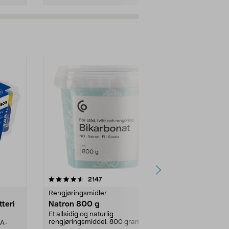
er
4.0av 5 stjerner
anmeldelser
4.5
2147
4
Rengjøringsmidler
Levende lys
tteri
Natron 800 g
Telys steari
prosent ste
Et allsidig og naturlig
rengjøringsmiddel. 800 gram
AA-
100 % stearin