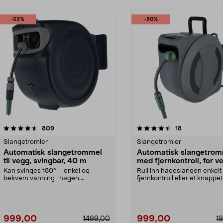
-33%
-50%
4.5 av 5 stjerner
anmeldelser
5.0 av 5 stjerner
anmeldelser
809
18
Slangetromler
Slangetromler
Automatisk slangetrommel
Automatisk slangetro
til vegg, svingbar, 40 m
med fjernkontroll, for v
30 m
Kan svinges 180° – enkel og
Rull inn hageslangen enkel
bekvem vanning i hagen.
fjernkontroll eller et knappet
Slangetrommel med slange på ...
Veggmontert ...
999,00
999,00
1499,00
1