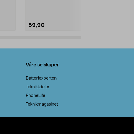
natron – til rengjøring både...
råvarer. Produ
brenner med e
59,90
69,90
Legg i handlekurv
Legg 
Våre selskaper
Batteriexperten
Teknikkdeler
PhoneLife
Teknikmagasinet