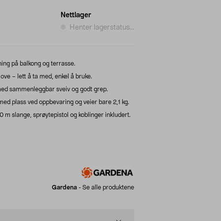
Nettlager
Henter lagerstatus...
ing på balkong og terrasse.
e – lett å ta med, enkel å bruke.
med sammenleggbar sveiv og godt grep.
d plass ved oppbevaring og veier bare 2,1 kg.
 m slange, sprøytepistol og koblinger inkludert.
Gardena
-
Se alle produktene