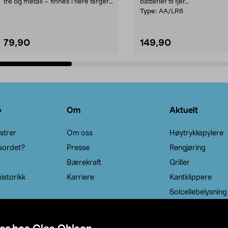
tre og metall – finnes i flere farger.
batterier til fjer...
Kleshe...
Type:
AA/LR6
79,90
149,90
Legg i handlekurv
Legg i handlekurv
o
Om
Aktuelt
strer
Om oss
Høytrykkspylere
sordet?
Presse
Rengjøring
Bærekraft
Griller
istorikk
Karriere
Kantklippere
Solcellebelysning