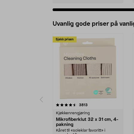
Uvanlig gode priser på vanli
Sjekk prisen
5av 5 stjerner
4.5av 5 stjerner
anmeldelser
3813
Kjøkkenrengjøring
Mikrofiberklut 32 x 31 cm, 4-
pakning
Kåret til «soleklar favoritt» i