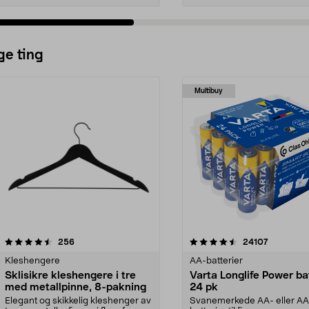
ge ting
Multibuy
4.5av 5 stjerner
anmeldelser
4.5av 5 stjerner
anmeldels
256
24107
Kleshengere
AA-batterier
Sklisikre kleshengere i tre
Varta Longlife Power ba
med metallpinne, 8-pakning
24 pk
Elegant og skikkelig kleshenger av
Svanemerkede AA- eller A