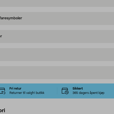
 faresymboler
er
Fri retur
Sikkert
Returner til valgfri butikk
365 dagers åpent kjøp
ri