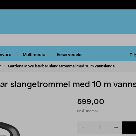
rnvare
Multimedia
Reservedeler
Til
r
Gardena Move bærbar slangetrommel med 10 m vannslange
r slangetrommel med 10 m vann
599,00
(inkl. moms)
Product
quantity