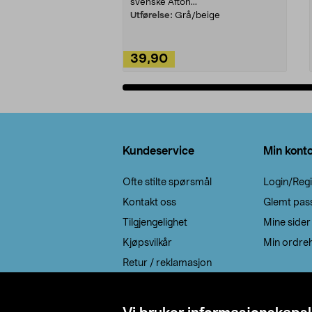
svenske Afton...
Utførelse:
Grå/beige
39,90
Legg i handlekurv
Bunntekst
Kundeservice
Min kont
Ofte stilte spørsmål
Login/Regi
Kontakt oss
Glemt pas
Tilgjengelighet
Mine sider
Kjøpsvilkår
Min ordreh
Retur / reklamasjon
EE-avfall
Cookie policy