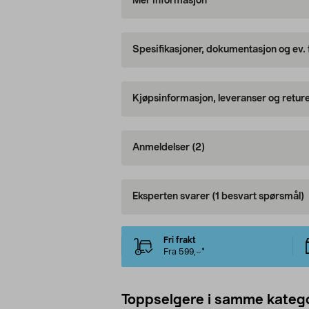
Mer informasjon
Spesifikasjoner, dokumentasjon og ev.
Kjøpsinformasjon, leveranser og retur
Anmeldelser
(2)
Eksperten svarer
(1 besvart spørsmål)
Fri frakt
Fra 599,–*
Toppselgere i samme katego