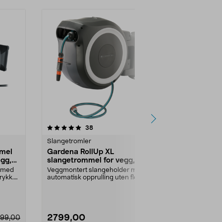
4.5 av 5 stjerner
anmeldelser
3.5
38
7
Slangetromler
Slangetromle
mmel
Gardena RollUp XL
Slangeholde
egg,
slangetrommel for vegg, 2
med rom til 
munnstykker, 35 m
t med
Veggmontert slangeholder med
Heng opp og 
rykk.
automatisk opprulling uten floker.
vannslangen. 
Gardena RollUp X...
til vegg – plass 
2799,00
69,90
999,00