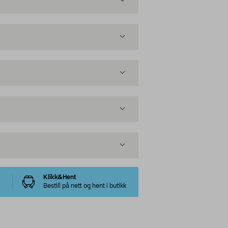
Klikk&Hent
Bestill på nett og hent i butikk