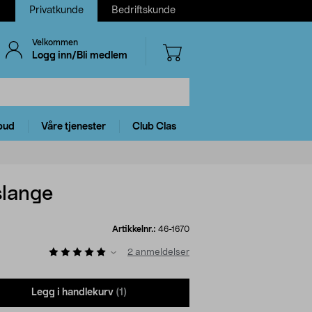
Privatkunde
Bedriftskunde
Velkommen
Logg inn/Bli medlem
bud
Våre tjenester
Club Clas
slange
Artikkelnr.:
46-1670
2
anmeldelser
Legg i handlekurv
(1)