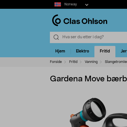
Select
Norway
market
Hjem
Elektro
Fritid
Je
Forside
Fritid
Vanning
Slangetromle
Gardena Move bærba