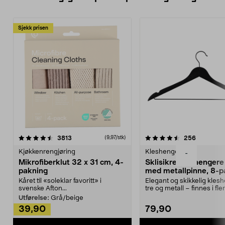
Sjekk prisen
4.5av 5 stjerner
anmeldelser
4.5av 5 stjerner
anmeldels
3813
256
(9,97/stk)
Kjøkkenrengjøring
Kleshengere
-
Mikrofiberklut 32 x 31 cm, 4-
Sklisikre kleshengere 
pakning
med metallpinne, 8-p
Kåret til «soleklar favoritt» i
Elegant og skikkelig kles
svenske Afton...
tre og metall – finnes i fle
Kleshe...
Utførelse:
Grå/beige
39,90
79,90