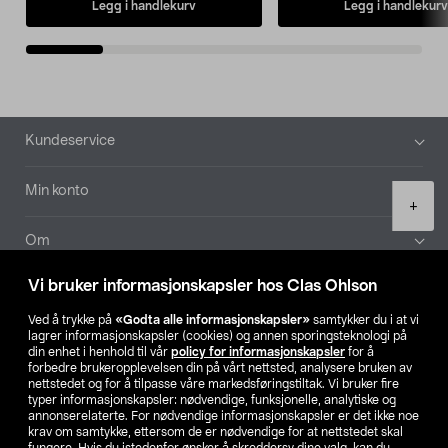
Legg i handlekurv
Legg i handlekurv
Bunntekst
Kundeservice
Min konto
Product
+
quantity
Om
Vi bruker informasjonskapsler hos Clas Ohlson
Aktuelt
Ved å trykke på
«Godta alle informasjonskapsler»
samtykker du i at vi
lagrer informasjonskapsler (cookies) og annen sporingsteknologi på
Våre selskaper
din enhet i henhold til vår
policy for informasjonskapsler
for å
forbedre brukeropplevelsen din på vårt nettsted, analysere bruken av
nettstedet og for å tilpasse våre markedsføringstiltak. Vi bruker fire
Finn din butikk
typer informasjonskapsler: nødvendige, funksjonelle, analytiske og
annonserelaterte. For nødvendige informasjonskapsler er det ikke noe
krav om samtykke, ettersom de er nødvendige for at nettstedet skal
SE
NO
FI