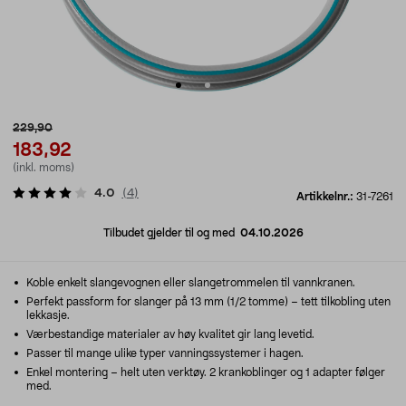
229,90
183,92
(inkl. moms)
4.0
(
4
)
Artikkelnr.:
31-7261
Tilbudet gjelder til og med
04.10.2026
Koble enkelt slangevognen eller slangetrommelen til vannkranen.
Perfekt passform for slanger på 13 mm (1/2 tomme) – tett tilkobling uten
lekkasje.
Værbestandige materialer av høy kvalitet gir lang levetid.
Passer til mange ulike typer vanningssystemer i hagen.
Enkel montering – helt uten verktøy. 2 krankoblinger og 1 adapter følger
med.