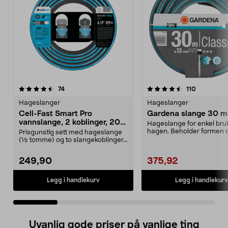
4.5 av 5 stjerner
anmeldelser
4.5 av 5 stjerner
anmeldels
74
110
Hageslanger
Hageslanger
Cell-Fast Smart Pro
Gardena slange 30 m
vannslange, 2 koblinger, 20
Hageslange for enkel bruk
m
hagen. Beholder formen 
Prisgunstig sett med hageslange
god trykkmotstand. Van...
(½ tomme) og to slangekoblinger.
Cell-Fast vanns...
249,90
375,92
Legg i handlekurv
Legg i handlekurv
Uvanlig gode priser på vanlige ting