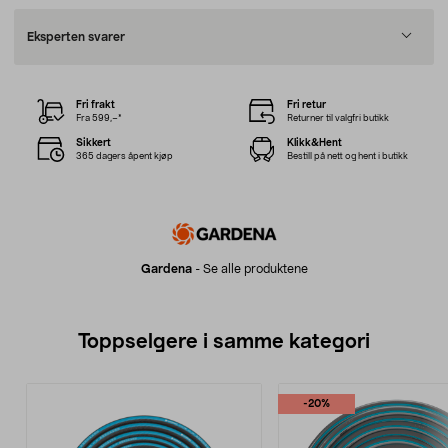
Eksperten svarer
Fri frakt
Fri retur
Fra 599,–*
Returner til valgfri butikk
Sikkert
Klikk&Hent
365 dagers åpent kjøp
Bestill på nett og hent i butikk
Gardena
-
Se alle produktene
Toppselgere i samme kategori
-20%