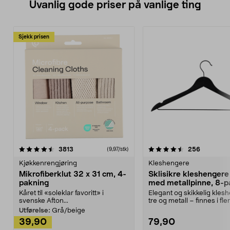
Uvanlig gode priser på vanlige ting
Sjekk prisen
4.5av 5 stjerner
anmeldelser
4.5av 5 stjerner
anmeldels
3813
256
(9,97/stk)
Kjøkkenrengjøring
Kleshengere
Mikrofiberklut 32 x 31 cm, 4-
Sklisikre kleshengere 
pakning
med metallpinne, 8-p
Kåret til «soleklar favoritt» i
Elegant og skikkelig kles
svenske Afton...
tre og metall – finnes i fle
Kleshe...
Utførelse:
Grå/beige
39,90
79,90