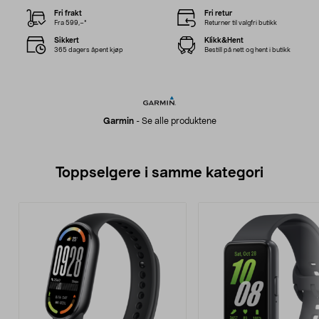
Fri frakt
Fri retur
Fra 599,–*
Returner til valgfri butikk
Sikkert
Klikk&Hent
365 dagers åpent kjøp
Bestill på nett og hent i butikk
Garmin
-
Se alle produktene
Toppselgere i samme kategori