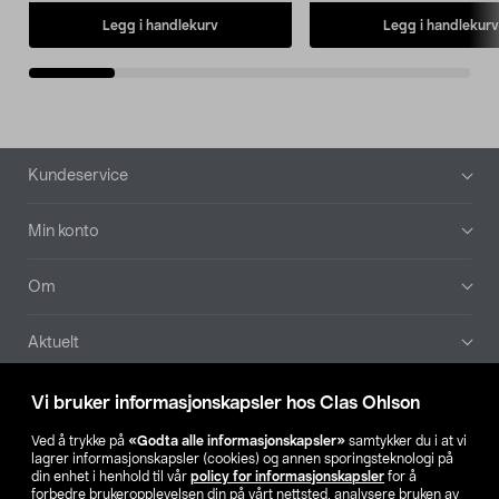
Legg i handlekurv
Legg i handlekurv
Bunntekst
Kundeservice
Min konto
Om
Aktuelt
Våre selskaper
Vi bruker informasjonskapsler hos Clas Ohlson
Ved å trykke på
«Godta alle informasjonskapsler»
samtykker du i at vi
Finn din butikk
lagrer informasjonskapsler (cookies) og annen sporingsteknologi på
din enhet i henhold til vår
policy for informasjonskapsler
for å
forbedre brukeropplevelsen din på vårt nettsted, analysere bruken av