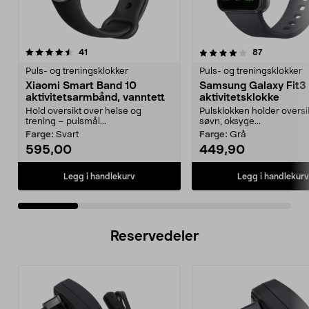
4.0 av 5 stjerner
anmeldelser
4.5 av 5 stjerner
anmeldelse
41
87
Puls- og treningsklokker
Puls- og treningsklokker
Xiaomi Smart Band 10
Samsung Galaxy Fit3
aktivitetsarmbånd, vanntett
aktivitetsklokke
Hold oversikt over helse og
Pulsklokken holder oversi
trening – pulsmål...
søvn, oksyge...
Farge:
Svart
Farge:
Grå
595,00
449,90
Legg i handlekurv
Legg i handlekurv
Reservedeler