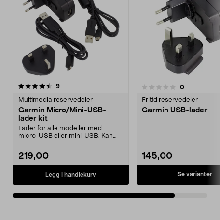
anmeldelser
9
anmeldelser
0
0.0 av 5 stjerner
Multimedia reservedeler
Fritid reservedeler
Garmin Micro/Mini-USB-
Garmin USB-lader
lader kit
Lader for alle modeller med
micro-USB eller mini-USB. Kan
også brukes til dataov...
219,00
145,00
Se varianter
Legg i handlekurv