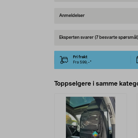
Anmeldelser
Eksperten svarer
(7 besvarte spørsmål
Fri frakt
Fra 599,–*
Toppselgere i samme katego