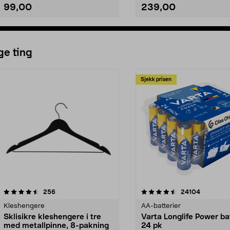
99,00
239,00
Legg i handlekurv
Legg i handlekurv
ge ting
Sjekk prisen
4.5av 5 stjerner
anmeldelser
4.5av 5 stjerner
anmeldels
256
24104
Kleshengere
AA-batterier
Sklisikre kleshengere i tre
Varta Longlife Power ba
med metallpinne, 8-pakning
24 pk