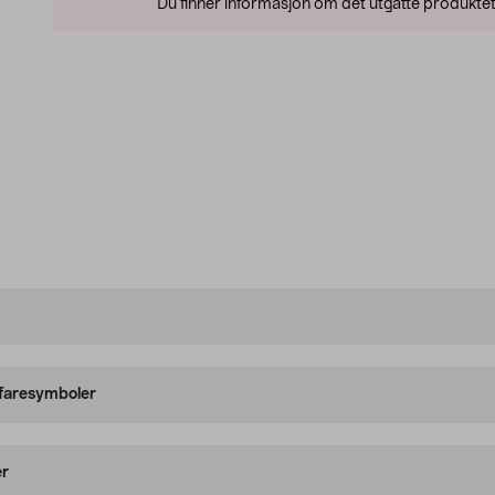
Du finner informasjon om det utgåtte produktet
 faresymboler
er