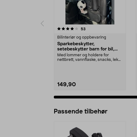
0 av 5 stjerner
3.5 av 5 stjerner
anmeldelser
53
Bilinteriør og oppbevaring
Sparkebeskytter,
setebeskytter barn for bil,
med oppbevaring
Med lommer og holdere for
nettbrett, vannflaske, snacks, leker
osv. Sparkebeskyt...
149,90
Passende tilbehør