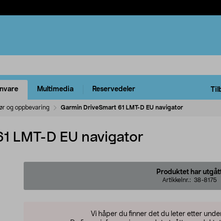
rnvare
Multimedia
Reservedeler
Til
iør og oppbevaring
Garmin DriveSmart 61 LMT-D EU navigator
61 LMT-D EU navigator
Produktet har utgåt
Artikkelnr.:
38-8175
Vi håper du finner det du leter etter und