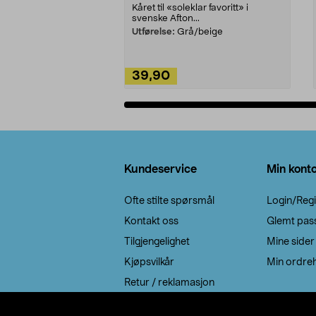
Kåret til «soleklar favoritt» i
svenske Afton...
Utførelse:
Grå/beige
39,90
Legg i handlekurv
Bunntekst
Kundeservice
Min kont
Ofte stilte spørsmål
Login/Regi
Kontakt oss
Glemt pas
Tilgjengelighet
Mine sider
Kjøpsvilkår
Min ordreh
Retur / reklamasjon
EE-avfall