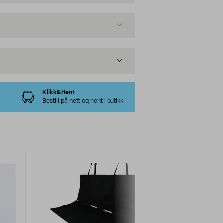
Klikk&Hent
Bestill på nett og hent i butikk