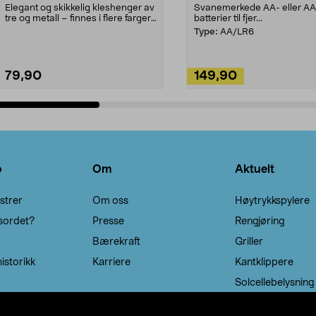
Elegant og skikkelig kleshenger av
Svanemerkede AA- eller A
tre og metall – finnes i flere farger.
batterier til fjer...
Kleshe...
Type:
AA/LR6
79,90
149,90
Legg i handlekurv
Legg i handlekurv
o
Om
Aktuelt
strer
Om oss
Høytrykkspylere
sordet?
Presse
Rengjøring
Bærekraft
Griller
istorikk
Karriere
Kantklippere
Solcellebelysning