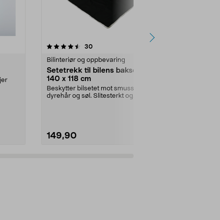
4.5 av 5 stjerner
anmeldelser
4.5
30
1
Bilinteriør og oppbevaring
Bilinteriør o
Setetrekk til bilens baksete,
Sammenlegg
140 x 118 cm
til bil, svar
jer
Beskytter bilsetet mot smuss,
Praktisk, liten
dyrehår og søl. Slitesterkt og
og småting, ho
vanntett setetrekk ...
Sammenle...
149,90
49,90