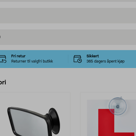
)
Fri retur
Sikkert
Returner til valgfri butikk
365 dagers åpent kjøp
ri