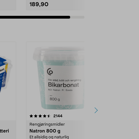
189,90
Legg i handlekurv
er
4.0av 5 stjerner
anmeldelser
4.5
2144
4
Rengjøringsmidler
Levende lys
tteri
Natron 800 g
Telys, 50 st
Et allsidig og naturlig
100 % stearin.