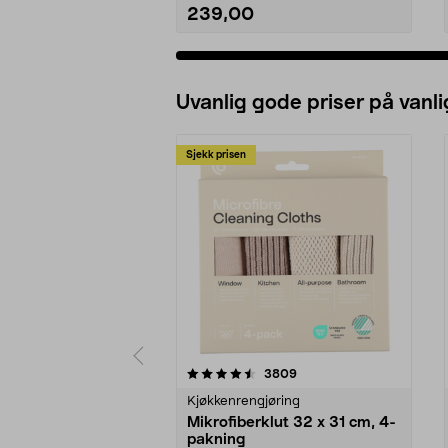
239,00
Legg i handlekurv
Uvanlig gode priser på vanli
Sjekk prisen
5av 5 stjerner
4.5av 5 stjerner
anmeldelser
3809
Kjøkkenrengjøring
Mikrofiberklut 32 x 31 cm, 4-
pakning