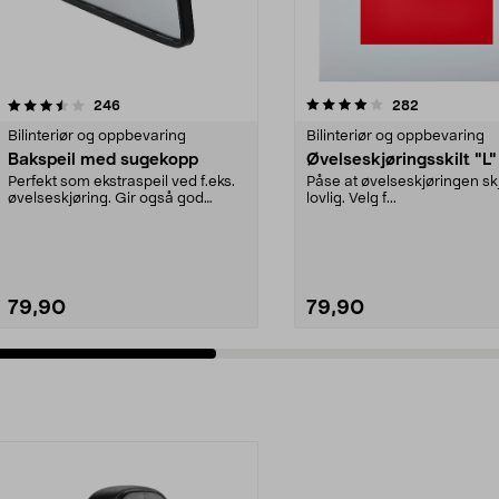
4.0 av 5 stjerner
anmeldelser
4.5 av 5 stjerner
anmeldelser
246
282
Bilinteriør og oppbevaring
Bilinteriør og oppbevaring
Bakspeil med sugekopp
Øvelseskjøringsskilt "L"
Perfekt som ekstraspeil ved f.eks.
Påse at øvelseskjøringen sk
øvelseskjøring. Gir også god
lovlig. Velg f...
oversikt over ba...
79,90
79,90