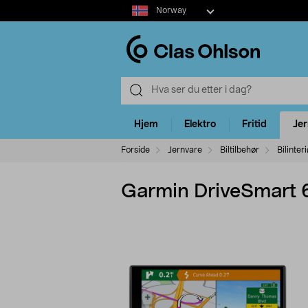
Select
Norway
market
Hjem
Elektro
Fritid
Je
Forside
Jernvare
Biltilbehør
Bilinter
Garmin DriveSmart 