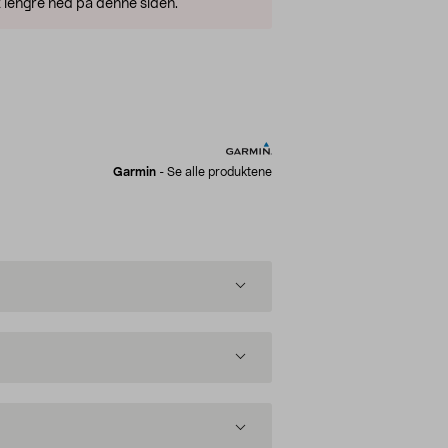
 lengre ned på denne siden.
Garmin
-
Se alle produktene