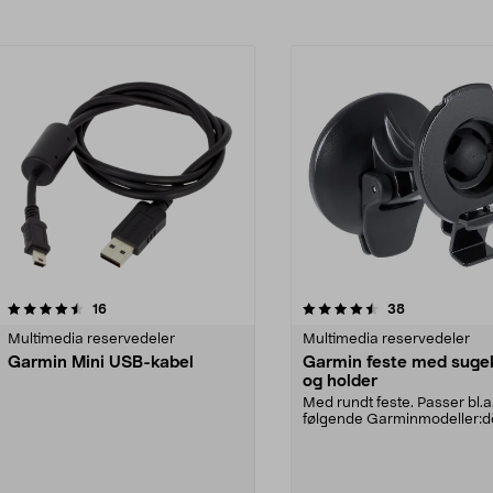
4.5av 5 stjerner
anmeldelser
4.5av 5 stjerner
anmeldelser
16
38
Multimedia reservedeler
Multimedia reservedeler
Garmin Mini USB-kabel
Garmin feste med suge
og holder
Med rundt feste. Passer bl.a
følgende Garminmodeller:d
570LMTdēzl™ 570LMT-D...