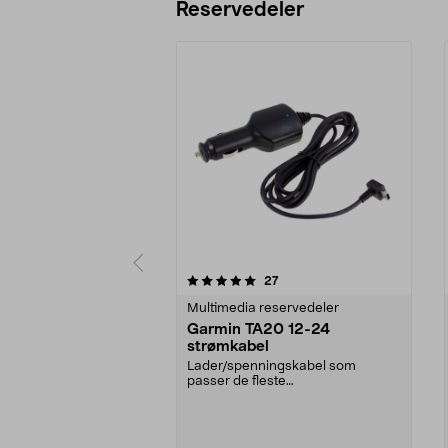
Reservedeler
0av 5 stjerner
4.5av 5 stjerner
anmeldelser
27
Multimedia reservedeler
Garmin TA20 12-24
strømkabel
Lader/spenningskabel som
passer de fleste
Garminproduktene med mini-
USB.