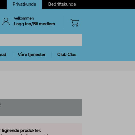
Privatkunde
Bedriftskunde
Velkommen
Logg inn/Bli medlem
bud
Våre tjenester
Club Clas
t
er
lignende produkter.