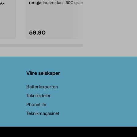
rengjøringsmiddel. 800 gram
AA-
natron – til rengjøring både...
59,90
69,90
Legg i handlekurv
Legg 
Våre selskaper
Batteriexperten
Teknikkdeler
PhoneLife
Teknikmagasinet