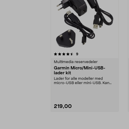
5av 5 stjerner
4.0av 5 stjerner
anmeldelser
9
Multimedia reservedeler
Garmin Micro/Mini-USB-
lader kit
Lader for alle modeller med
micro-USB eller mini-USB. Kan
også brukes til dataov...
219,00
Legg i handlekurv