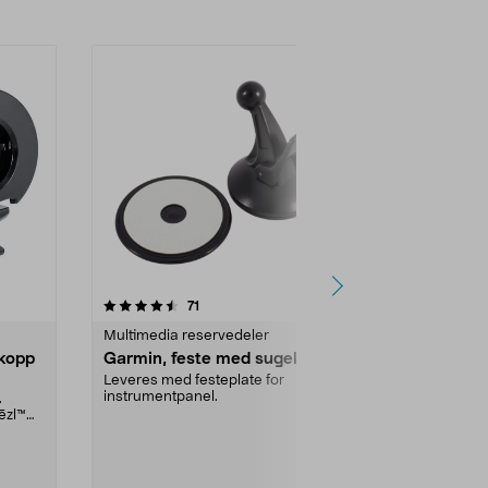
anmeldelser
71
Multimedia reservedeler
kopp
Garmin, feste med sugekopp
Leveres med festeplate for
instrumentpanel.
.
ēzl™