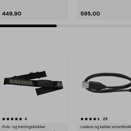
449,90
595,00
4.5av 5 stjerner
anmeldelser
4.0av 5 stjerner
anmeldelser
4
25
Puls- og treningsklokker
Ladere og kabler smartklok