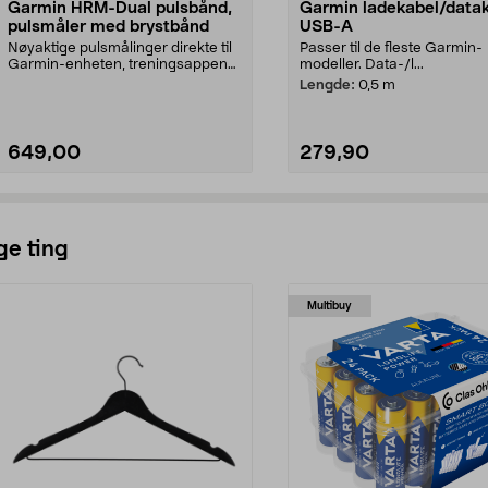
Garmin HRM-Dual pulsbånd,
Garmin ladekabel/data
pulsmåler med brystbånd
USB-A
Nøyaktige pulsmålinger direkte til
Passer til de fleste Garmin-
Garmin-enheten, treningsappen
modeller. Data-/l...
eller treningsu...
Lengde:
0,5 m
649,00
279,90
Legg i handlekurv
Legg i handlekurv
ge ting
Multibuy