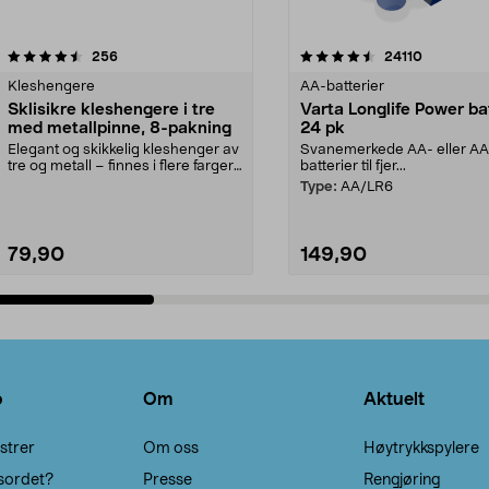
4.5av 5 stjerner
anmeldelser
4.5av 5 stjerner
anmeldels
256
24110
Kleshengere
AA-batterier
Sklisikre kleshengere i tre
Varta Longlife Power ba
med metallpinne, 8-pakning
24 pk
Elegant og skikkelig kleshenger av
Svanemerkede AA- eller A
tre og metall – finnes i flere farger.
batterier til fjer...
Kleshe...
Type:
AA/LR6
79,90
149,90
Legg i handlekurv
Legg i handlekurv
o
Om
Aktuelt
strer
Om oss
Høytrykkspylere
sordet?
Presse
Rengjøring