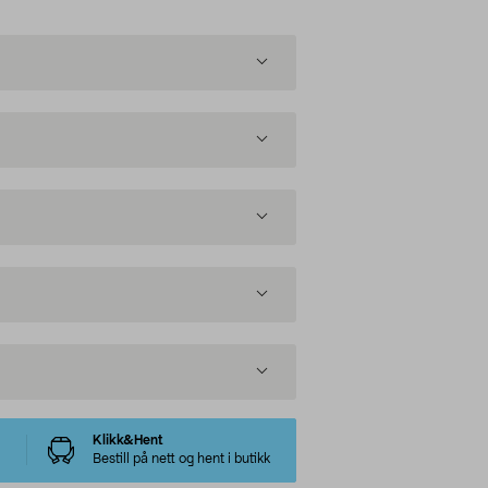
Klikk&Hent
Bestill på nett og hent i butikk