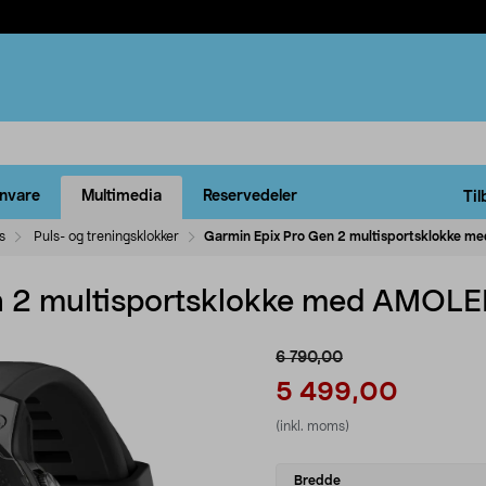
rnvare
Multimedia
Reservedeler
Til
s
Puls- og treningsklokker
Garmin Epix Pro Gen 2 multisportsklokke 
n 2 multisportsklokke med AMOL
6 790,00
5 499,00
(inkl. moms)
Select
Bredde