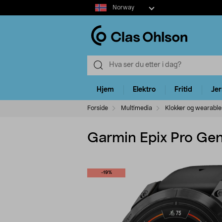
Select
Norway
market
Hjem
Elektro
Fritid
Je
Forside
Multimedia
Klokker og wearable
Garmin Epix Pro Ge
-19%