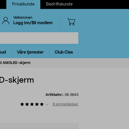
Privatkunde
Bedriftskunde
Velkommen
Logg inn/Bli medlem
bud
Våre tjenester
Club Clas
med AMOLED-skjerm
ED-skjerm
Artikkelnr.:
39-3643
6
anmeldelser