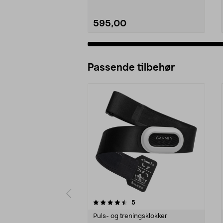
595,00
Passende tilbehør
5av 5 stjerner
5.0av 5 stjerner
anmeldelser
5
Puls- og treningsklokker