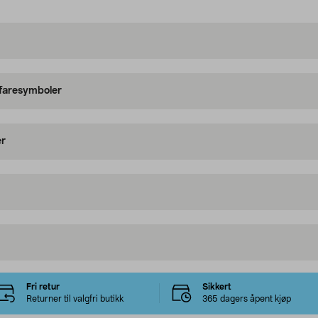
 faresymboler
er
Fri retur
Sikkert
Returner til valgfri butikk
365 dagers åpent kjøp