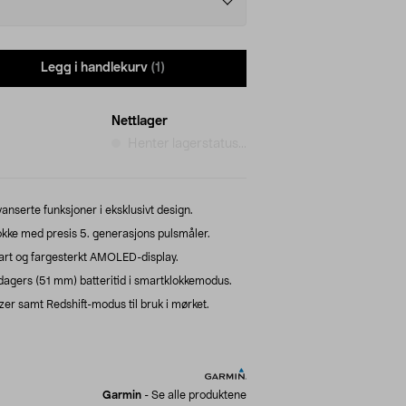
Legg i handlekurv
(1)
Nettlager
Henter lagerstatus...
vanserte funksjoner i eksklusivt design.
kke med presis 5. generasjons pulsmåler.
lart og fargesterkt AMOLED-display.
dagers (51 mm) batteritid i smartklokkemodus.
zer samt Redshift-modus til bruk i mørket.
Garmin
-
Se alle produktene