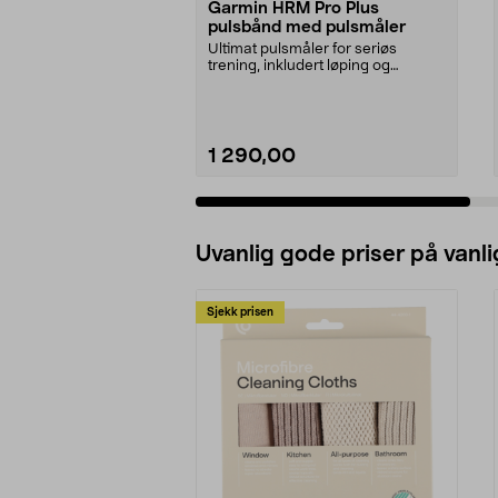
Garmin HRM Pro Plus
pulsbånd med pulsmåler
Ultimat pulsmåler for seriøs
trening, inkludert løping og
svømming. Garmin HRM P...
1 290,00
Legg i handlekurv
Uvanlig gode priser på vanli
Sjekk prisen