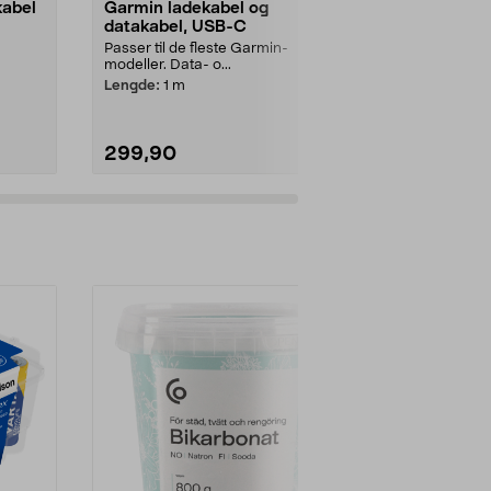
kabel
Garmin ladekabel og
Garmin Quic
datakabel, USB-C
22 mm
Passer til de fleste Garmin-
Bytt reim på 
modeller. Data- o...
verktøy. Re...
Lengde:
1 m
Farge:
Svart
299,90
479,90
Legg i handlekurv
Legg 