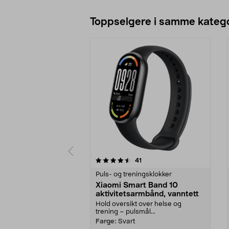
Toppselgere i samme katego
5 av 5 stjerner
4.0 av 5 stjerner
anmeldelser
41
Puls- og treningsklokker
Xiaomi Smart Band 10
aktivitetsarmbånd, vanntett
Hold oversikt over helse og
trening – pulsmål...
Farge:
Svart