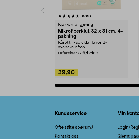
5av 5 stjerner
4.5av 5 stjerner
anmeldelser
3813
Kjøkkenrengjøring
Mikrofiberklut 32 x 31 cm, 4-
pakning
Kåret til «soleklar favoritt» i
svenske Afton...
Utførelse:
Grå/beige
39,90
Legg i handlekurv
Bunntekst
Kundeservice
Min kont
Ofte stilte spørsmål
Login/Regi
Kontakt oss
Glemt pas