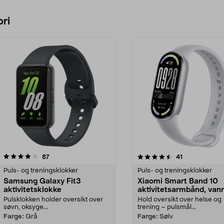
ri
4.5 av 5 stjerner
anmeldelser
4.0 av 5 stjerner
anmeldelser
87
41
Puls- og treningsklokker
Puls- og treningsklokker
Samsung Galaxy Fit3
Xiaomi Smart Band 10
aktivitetsklokke
aktivitetsarmbånd, vann
Pulsklokken holder oversikt over
Hold oversikt over helse og
søvn, oksyge...
trening – pulsmål...
Farge:
Grå
Farge:
Sølv