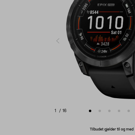
1
/
16
Tilbudet gjelder til og me