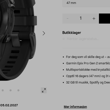
variant
47 mm
Product
quantity
Butikklager
Henter lagerstatus...
For deg som vil skille deg ut – a
Garmin Epix Pro Gen 2 smartklo
Multisportsklokke med krystallk
Opptil 16 dagers (47 mm) og 31 
32 GB til musikk, Spotify og Dee
d
05.02.2027
Mer informasjon