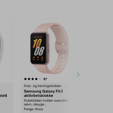
4.5 av 5 stjerner
anmeldelser
4.5
87
4
Puls- og treningsklokker
Puls- og tren
Samsung Galaxy Fit3
Xiaomi Sma
tett
aktivitetsklokke
aktivitetsa
Pulsklokken holder oversikt over
Hold oversikt
søvn, oksyge...
trening – puls
Farge:
Rosa
Farge:
Rosa