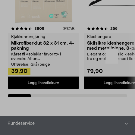
4.5av 5 stjerner
anmeldelser
4.5av 5 stjerner
anmeldels
3809
256
(9,97/stk)
Kjøkkenrengjøring
Kleshengere
Mikrofiberklut 32 x 31 cm, 4-
Sklisikre kleshengere 
pakning
med metallpinne, 8-p
Kåret til «soleklar favoritt» i
Elegant og skikkelig kles
-
svenske Afton...
tre og metall – finnes i fle
Kleshe...
Utførelse:
Grå/beige
39,90
79,90
Legg i handlekurv
Legg i handlekurv
Bunntekst
Kundeservice