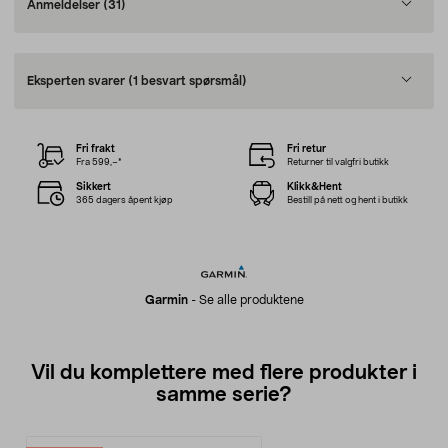
Anmeldelser
(31)
Eksperten svarer
(1 besvart spørsmål)
Fri frakt
Fri retur
Fra 599,–*
Returner til valgfri butikk
Sikkert
Klikk&Hent
365 dagers åpent kjøp
Bestill på nett og hent i butikk
Garmin
-
Se alle produktene
Vil du komplettere med flere produkter i
samme serie?