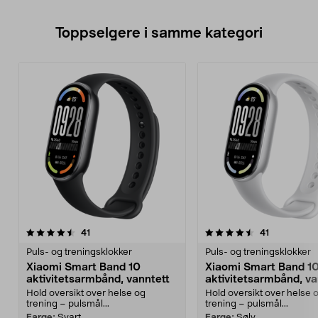
Toppselgere i samme kategori
4.5 av 5 stjerner
anmeldelser
4.0 av 5 stjerner
anmeldelse
41
41
Puls- og treningsklokker
Puls- og treningsklokker
Xiaomi Smart Band 10
Xiaomi Smart Band 1
aktivitetsarmbånd, vanntett
aktivitetsarmbånd, va
Hold oversikt over helse og
Hold oversikt over helse 
trening – pulsmål...
trening – pulsmål...
Farge:
Svart
Farge:
Sølv