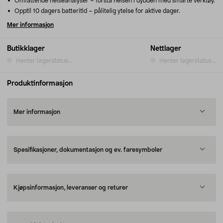
Omfattende helseanalyser – forstå helsen i dybden med smarte verktøy.
Opptil 10 dagers batteritid – pålitelig ytelse for aktive dager.
Mer informasjon
Butikklager
Nettlager
Henter lagerstatus...
Henter lagerstatus...
Produktinformasjon
Mer informasjon
Spesifikasjoner, dokumentasjon og ev. faresymboler
Kjøpsinformasjon, leveranser og returer