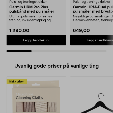
Puls- og treningsklokker
Puls- og treningsklokker
Garmin HRM Pro Plus
Garmin HRM-Dual pul
pulsbånd med pulsmåler
pulsmåler med bryst
Ultimat pulsmåler for seriøs
Nøyaktige pulsmålinger dir
trening, inkludert løping og
Garmin-enheten, trenin
svømming. Garmin HRM P...
eller treningsu...
1 290,00
649,00
Legg i handlekurv
Legg i handlekurv
Uvanlig gode priser på vanlige ting
Sjekk prisen