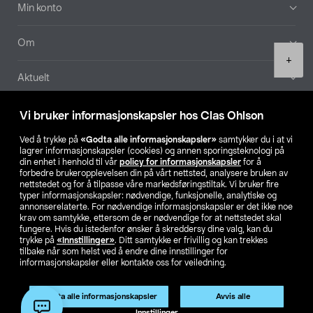
Min konto
Om
Product
+
quantity
Aktuelt
Våre selskaper
Vi bruker informasjonskapsler hos Clas Ohlson
Ved å trykke på
«Godta alle informasjonskapsler»
samtykker du i at vi
Finn din butikk
lagrer informasjonskapsler (cookies) og annen sporingsteknologi på
din enhet i henhold til vår
policy for informasjonskapsler
for å
forbedre brukeropplevelsen din på vårt nettsted, analysere bruken av
SE
NO
FI
nettstedet og for å tilpasse våre markedsføringstiltak. Vi bruker fire
typer informasjonskapsler: nødvendige, funksjonelle, analytiske og
annonserelaterte. For nødvendige informasjonskapsler er det ikke noe
krav om samtykke, ettersom de er nødvendige for at nettstedet skal
fungere. Hvis du istedenfor ønsker å skreddersy dine valg, kan du
trykke på
«Innstillinger»
. Ditt samtykke er frivillig og kan trekkes
tilbake når som helst ved å endre dine innstillinger for
informasjonskapsler eller kontakte oss for veiledning.
Privacy statement
Medlemsvilkår
Kjøpsvilkår
For bedrifter
Endre til priser ekskl. moms
Godta alle informasjonskapsler
Avvis alle
Legg i handlekurv
(1)
Innstillinger