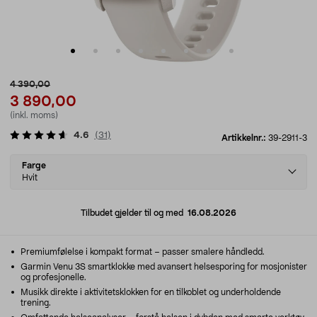
4 390,00
3 890,00
(inkl. moms)
4.6
(
31
)
Artikkelnr.:
39-2911-3
Select
Farge
variant
Hvit
Tilbudet gjelder til og med
16.08.2026
Premiumfølelse i kompakt format – passer smalere håndledd.
Garmin Venu 3S smartklokke med avansert helsesporing for mosjonister
og profesjonelle.
Musikk direkte i aktivitetsklokken for en tilkoblet og underholdende
trening.