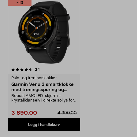
-11%
anmeldelser
34
Puls- og treningsklokker
Garmin Venu 3 smartklokke
med treningssporing og
personlig trener
Robust AMOLED-skjerm –
krystallklar selv i direkte sollys for
å gi optimal synli...
3 890,00
4 390,00
Legg i handlekurv