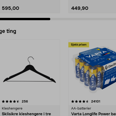
595,00
449,90
ge ting
Sjekk prisen
4.5av 5 stjerner
anmeldelser
4.5av 5 stjerner
anmeldels
256
24101
Kleshengere
AA-batterier
Sklisikre kleshengere i tre
Varta Longlife Power ba