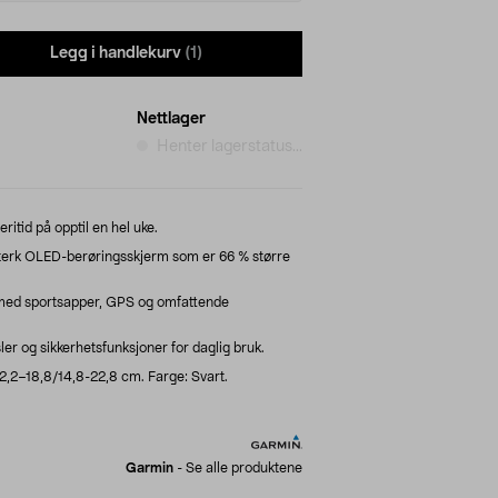
Legg i handlekurv
(1)
Nettlager
Henter lagerstatus...
ritid på opptil en hel uke.
sterk OLED-berøringsskjerm som er 66 % større
 med sportsapper, GPS og omfattende
r og sikkerhetsfunksjoner for daglig bruk.
 12,2–18,8/14,8-22,8 cm. Farge: Svart.
Garmin
-
Se alle produktene