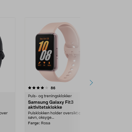
-29%
4.5 av 5 stjerner
anmeldelser
5.0
86
1
Puls- og treningsklokker
Puls- og tren
Samsung Galaxy Fit3
Garmin Feni
aktivitetsklokke
multisport
 over
Pulsklokken holder oversikt over
Robust og va
søvn, oksyge...
til større hån
batteritid. Rob
Farge:
Rosa