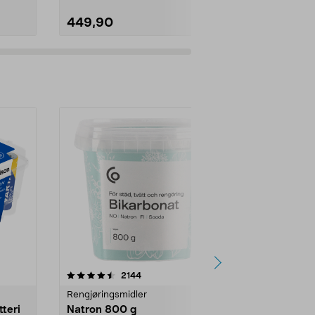
449,90
5999,00
er
4.0av 5 stjerner
anmeldelser
4.5
2144
4
Rengjøringsmidler
Levende lys
tteri
Natron 800 g
Telys steari