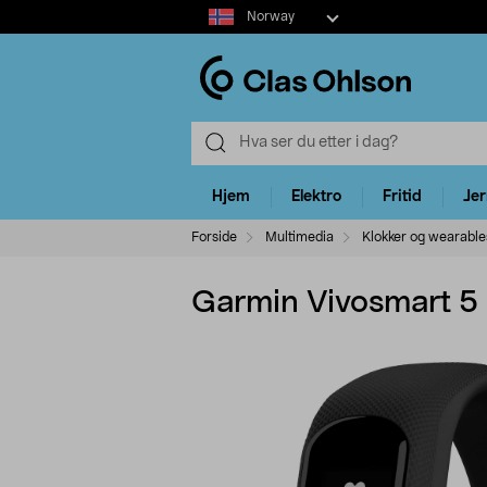
Select
Norway
market
Hjem
Elektro
Fritid
Je
Forside
Multimedia
Klokker og wearable
Garmin Vivosmart 5 p