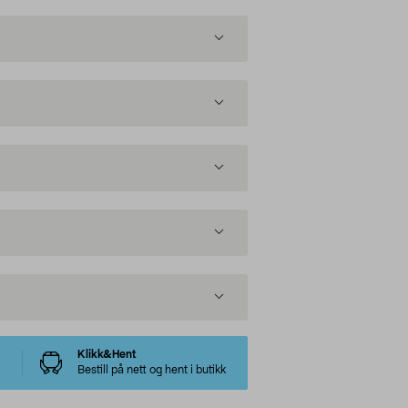
Klikk&Hent
Bestill på nett og hent i butikk