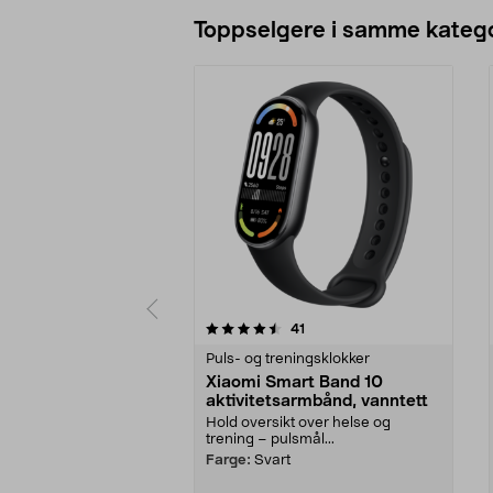
Toppselgere i samme katego
5 av 5 stjerner
4.5 av 5 stjerner
anmeldelser
41
Puls- og treningsklokker
Xiaomi Smart Band 10
aktivitetsarmbånd, vanntett
Hold oversikt over helse og
trening – pulsmål...
Farge:
Svart