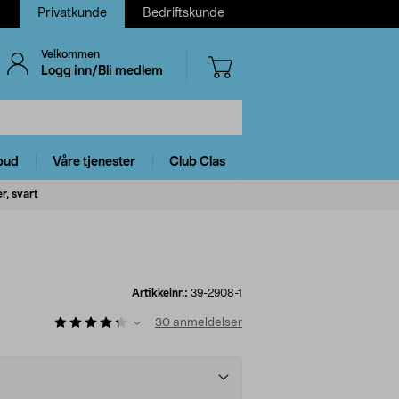
Privatkunde
Bedriftskunde
Velkommen
Logg inn/Bli medlem
bud
Våre tjenester
Club Clas
r, svart
Artikkelnr.:
39-2908-1
30
anmeldelser