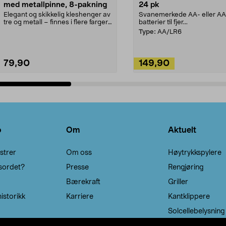
med metallpinne, 8-pakning
24 pk
Elegant og skikkelig kleshenger av
Svanemerkede AA- eller A
tre og metall – finnes i flere farger.
batterier til fjer...
Kleshe...
Type:
AA/LR6
79,90
149,90
Legg i handlekurv
Legg i handlekurv
o
Om
Aktuelt
strer
Om oss
Høytrykkspylere
sordet?
Presse
Rengjøring
Bærekraft
Griller
istorikk
Karriere
Kantklippere
Solcellebelysning