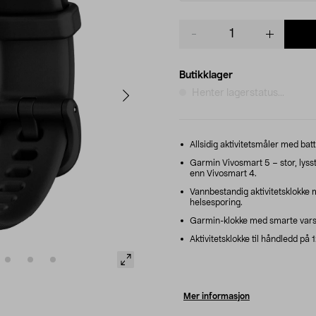
Product
quantity
Butikklager
Henter lagerstatus...
Allsidig aktivitetsmåler med batte
Garmin Vivosmart 5 – stor, lys
enn Vivosmart 4.
Vannbestandig aktivitetsklokke
helsesporing.
Garmin-klokke med smarte varsle
Aktivitetsklokke til håndledd på
Mer informasjon