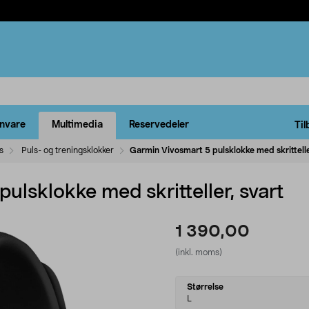
rnvare
Multimedia
Reservedeler
Til
s
Puls- og treningsklokker
Garmin Vivosmart 5 pulsklokke med skrittelle
ulsklokke med skritteller, svart
1 390,00
(inkl. moms)
Select
Størrelse
variant
L