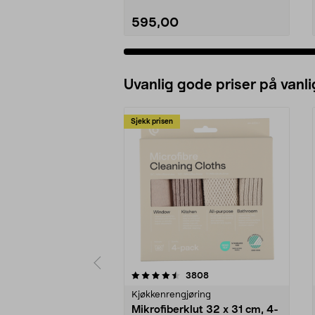
595,00
Uvanlig gode priser på vanli
Sjekk prisen
5av 5 stjerner
4.5av 5 stjerner
anmeldelser
3808
Kjøkkenrengjøring
Mikrofiberklut 32 x 31 cm, 4-