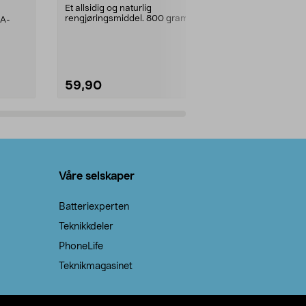
prosent ste
Et allsidig og naturlig
rengjøringsmiddel. 800 gram
AA-
100 % stearin
natron – til rengjøring både...
råvarer. Produ
brenner med e
59,90
69,90
Legg i handlekurv
Legg 
Våre selskaper
Batteriexperten
Teknikkdeler
PhoneLife
Teknikmagasinet