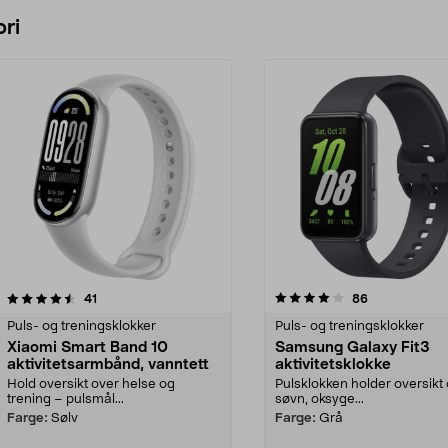
ri
4.0 av 5 stjerner
anmeldelser
4.0 av 5 stjerner
anmeldelser
41
86
Puls- og treningsklokker
Puls- og treningsklokker
Xiaomi Smart Band 10
Samsung Galaxy Fit3
aktivitetsarmbånd, vanntett
aktivitetsklokke
Hold oversikt over helse og
Pulsklokken holder oversikt
trening – pulsmål...
søvn, oksyge...
Farge:
Sølv
Farge:
Grå