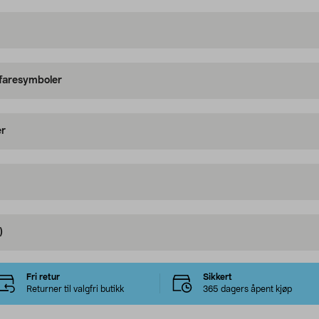
 faresymboler
er
)
Fri retur
Sikkert
Returner til valgfri butikk
365 dagers åpent kjøp