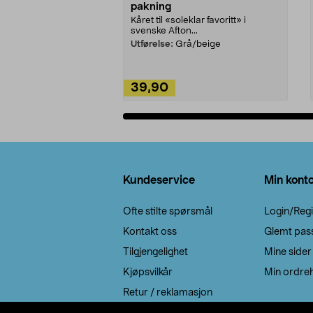
pakning
Kåret til «soleklar favoritt» i
svenske Afton...
Utførelse:
Grå/beige
39,90
Legg i handlekurv
Bunntekst
Kundeservice
Min kont
Ofte stilte spørsmål
Login/Regi
Kontakt oss
Glemt pas
Tilgjengelighet
Mine sider
Kjøpsvilkår
Min ordreh
Retur / reklamasjon
EE-avfall