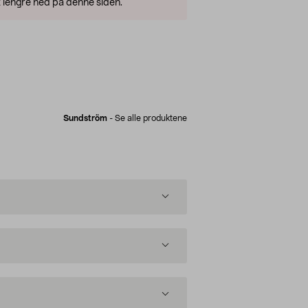
 lengre ned på denne siden.
Sundström
-
Se alle produktene