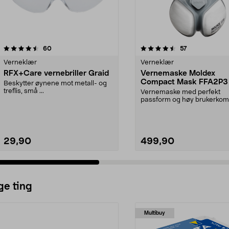
4.5 av 5 stjerner
anmeldelser
4.0 av 5 stjerner
anmeldelser
60
57
Verneklær
Verneklær
RFX+Care vernebriller Graid
Vernemaske Moldex
Compact Mask FFA2P3
Beskytter øynene mot metall- og
treflis, små ...
Vernemaske med perfekt
passform og høy brukerkomf
Filterteknologi med rynker...
29,90
499,90
ge ting
Multibuy