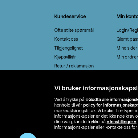
Bunntekst
Kundeservice
Min kont
Ofte stilte spørsmål
Login/Regi
Kontakt oss
Glemt pas
Tilgjengelighet
Mine sider
Kjøpsvilkår
Min ordreh
Retur / reklamasjon
EE-avfall
Cookie policy
Vi bruker informasjonskapsl
Leveringsalternativ
Ved å trykke på
«Godta alle informasjons
henhold til vår
policy for informasjonskap
markedsføringstiltak. Vi bruker fire typer
informasjonskapsler er det ikke noe krav 
dine valg, kan du trykke på
«Innstillinger»
informasjonskapsler eller kontakte oss for 
© 2026 Clas Oh