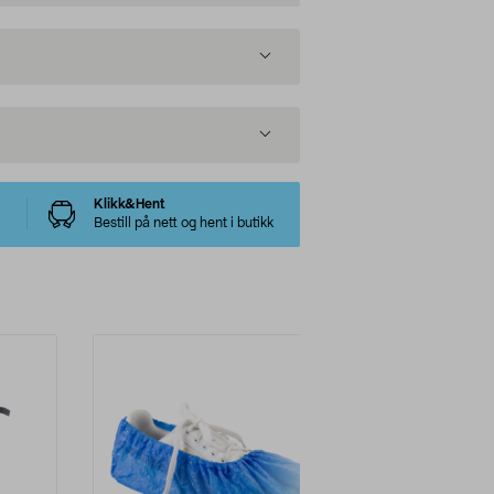
Klikk&Hent
Bestill på nett og hent i butikk