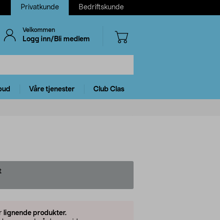
Privatkunde
Bedriftskunde
Velkommen
Logg inn/Bli medlem
bud
Våre tjenester
Club Clas
t
er
lignende produkter.