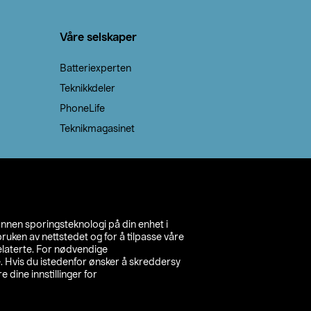
Våre selskaper
Batteriexperten
Teknikkdeler
PhoneLife
Teknikmagasinet
annen sporingsteknologi på din enhet i
ruken av nettstedet og for å tilpasse våre
relaterte. For nødvendige
. Hvis du istedenfor ønsker å skreddersy
e dine innstillinger for
inn din butikk