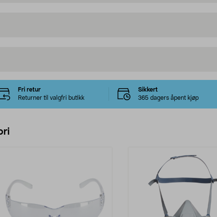
Fri retur
Sikkert
Returner til valgfri butikk
365 dagers åpent kjøp
ri