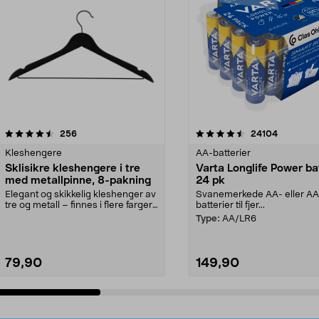
4.5av 5 stjerner
anmeldelser
4.5av 5 stjerner
anmeldels
256
24104
Kleshengere
AA-batterier
Sklisikre kleshengere i tre
Varta Longlife Power ba
med metallpinne, 8-pakning
24 pk
Elegant og skikkelig kleshenger av
Svanemerkede AA- eller A
tre og metall – finnes i flere farger.
batterier til fjer...
Kleshe...
Type:
AA/LR6
79,90
149,90
Legg i handlekurv
Legg i handlekurv