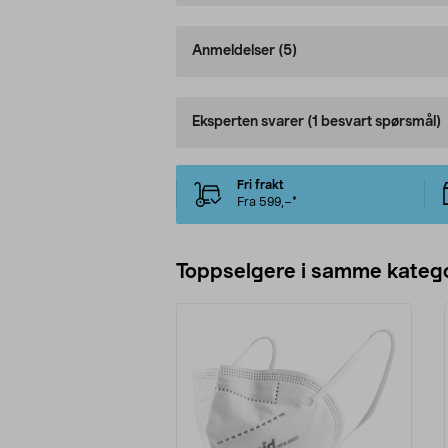
Anmeldelser
(5)
Eksperten svarer
(1 besvart spørsmål)
Fri frakt
Fra 599,–*
Toppselgere i samme katego