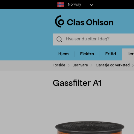
Select
Norway
market
Hjem
Elektro
Fritid
Je
Forside
Jernvare
Garasje og verksted
Gassfilter A1