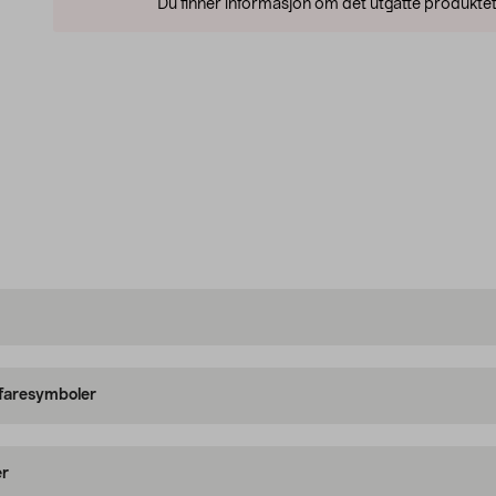
Du finner informasjon om det utgåtte produktet
 faresymboler
er