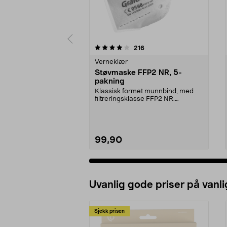
0 av 5 stjerner
4.5 av 5 stjerner
anmeldelser
216
Verneklær
Støvmaske FFP2 NR, 5-
pakning
Klassisk formet munnbind, med
filtreringsklasse FFP2 NR.
Ansiktsmaske som beskyt...
99,90
Uvanlig gode priser på vanli
Sjekk prisen