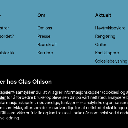
o
Om
Aktuelt
strer
Om oss
Høytrykkspylere
sordet?
Presse
Rengjøring
Bærekraft
Griller
istorikk
Karriere
Kantklippere
Solcellebelysning
er hos Clas Ohlson
kapsler»
samtykker du i at vi lagrer informasjonskapsler (cookies) og 
sler
for å forbedre brukeropplevelsen din på vårt nettsted, analysere b
 informasjonskapsler: nødvendige, funksjonelle, analytiske og annonse
om samtykke, ettersom de er nødvendige for at nettstedet skal fungere
. Ditt samtykke er frivillig og kan trekkes tilbake når som helst ved å endr
veiledning.
lson
Privacy statement
Medlemsvilkår
Kjøpsvilkår
F