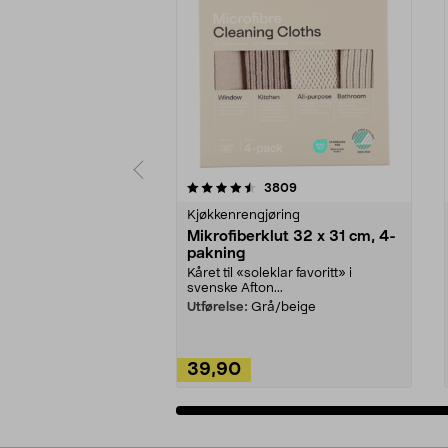
5av 5 stjerner
4.5av 5 stjerner
anmeldelser
3809
Kjøkkenrengjøring
Mikrofiberklut 32 x 31 cm, 4-
pakning
Kåret til «soleklar favoritt» i
svenske Afton...
Utførelse:
Grå/beige
39,90
Legg i handlekurv