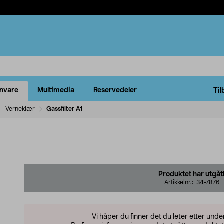
rnvare
Multimedia
Reservedeler
Til
Verneklær
Gassfilter A1
Produktet har utgåt
Artikkelnr.:
34-7876
Vi håper du finner det du leter etter und