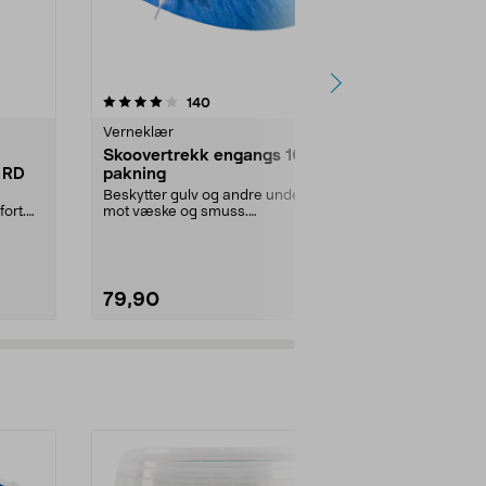
4.5 av 5 stjerner
anmeldelser
4.5
140
1
Verneklær
Verneklær
Skoovertrekk engangs 100-
3M SecureF
 RD
pakning
vernebrille
glass
Beskytter gulv og andre underlag
Sitter trygt 
ort.
mot væske og smuss.
automatisk ju
Skoovertrekk i plast for in...
SecureFit 400
79,90
169,90