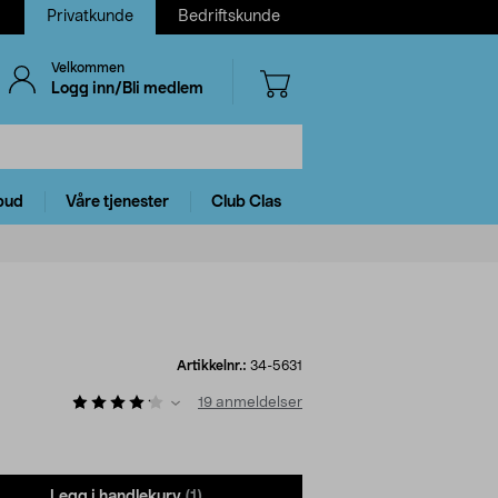
Privatkunde
Bedriftskunde
Velkommen
Logg inn/Bli medlem
bud
Våre tjenester
Club Clas
Artikkelnr.:
34-5631
19
anmeldelser
Legg i handlekurv
(1)