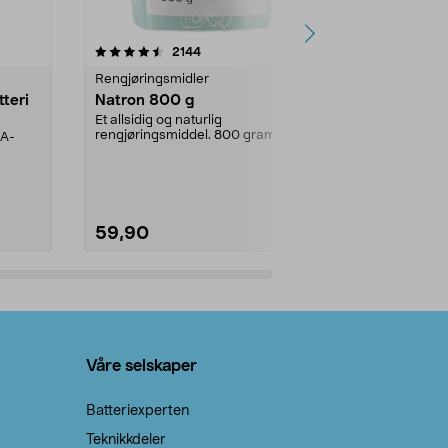
er
4.0av 5 stjerner
anmeldelser
4.5
2144
4
Rengjøringsmidler
Levende lys
tteri
Natron 800 g
Telys, 50 st
Et allsidig og naturlig
100 % stearin.
rengjøringsmiddel. 800 gram
AA-
natron – til rengjøring både...
59,90
69,90
Legg i handlekurv
Legg 
Våre selskaper
Batteriexperten
Teknikkdeler