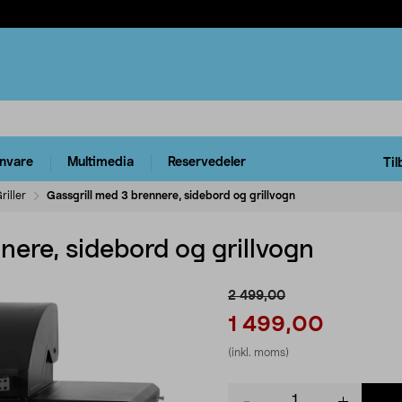
rnvare
Multimedia
Reservedeler
Til
riller
Gassgrill med 3 brennere, sidebord og grillvogn
nere, sidebord og grillvogn
2 499,00
1 499,00
(inkl. moms)
Product