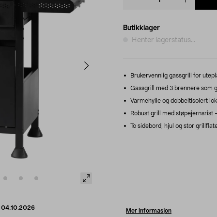
quantity
Butikklager
Henter lagerstatus...
Brukervennlig gassgrill for utepla
Gassgrill med 3 brennere som gi
Varmehylle og dobbeltisolert lok
Robust grill med støpejernsrist – 
To sidebord, hjul og stor grillfla
d
04.10.2026
Mer informasjon