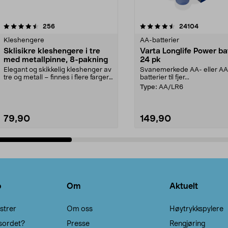
4.5av 5 stjerner
anmeldelser
4.5av 5 stjerner
anmeldels
256
24104
Kleshengere
AA-batterier
Sklisikre kleshengere i tre
Varta Longlife Power ba
med metallpinne, 8-pakning
24 pk
Elegant og skikkelig kleshenger av
Svanemerkede AA- eller A
tre og metall – finnes i flere farger.
batterier til fjer...
Kleshe...
Type:
AA/LR6
79,90
149,90
Legg i handlekurv
Legg i handlekurv
o
Om
Aktuelt
strer
Om oss
Høytrykkspylere
sordet?
Presse
Rengjøring