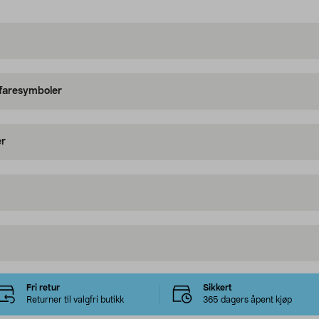
 faresymboler
er
Fri retur
Sikkert
Returner til valgfri butikk
365 dagers åpent kjøp