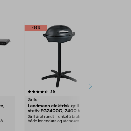
-36%
-50%
4.5 av 5 stjerner
anmeldelser
4.5
39
Griller
Griller
e,
Landmann elektrisk grill med
Kullgrill De
stativ EG2400C, 2400 W
sidebord o
Grill året rundt – enkel å bruke
Grill med pres
på
både innendørs og utendørs.
varmen med h
Landmann EG2400C el...
kullfat. Kullgril