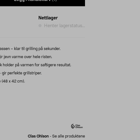
Nettlager
Henter lagerstatus...
ssen – klar til grilling på sekunder.
r jevn varme over hele risten.
k holder på varmen for saftigere resultat.
gir perfekte grillstriper.
te (48 x 42 cm).
Clas Ohlson
-
Se alle produktene