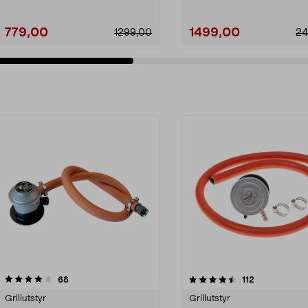
779,00
1499,00
1299,00
24
4.5av 5 stjerner
anmeldelser
anmeldelser
68
112
Grillutstyr
Grillutstyr