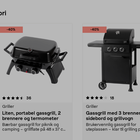
ri
-40%
-40%
4.0 av 5 stjerner
anmeldelser
4.5 av 5 stjerner
anmeldelser
36
18
Griller
Griller
Liten, portabel gassgrill, 2
Gassgrill med 3 brenner
brennere og termometer
sidebord og grillvogn
Bærbar gassgrill for piknik og
Brukervennlig gassgrill for
camping – grillflate på 48 x 37 cm.
uteplassen – klar til grilling 
Portabel gass...
sekunder. Gassgril...