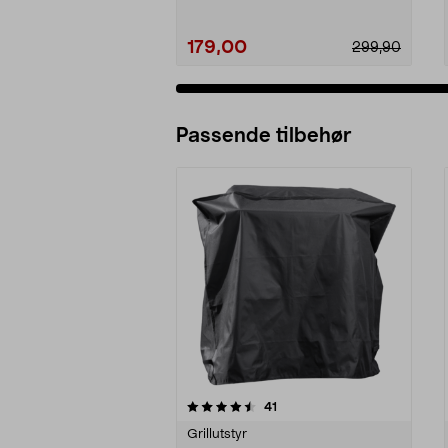
179,00
299,90
Passende tilbehør
5av 5 stjerner
4.0av 5 stjerner
anmeldelser
41
Grillutstyr