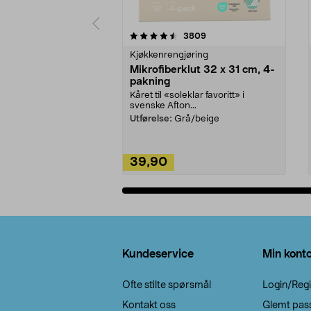
5av 5 stjerner
4.5av 5 stjerner
anmeldelser
3809
Kjøkkenrengjøring
Mikrofiberklut 32 x 31 cm, 4-
pakning
Kåret til «soleklar favoritt» i
svenske Afton...
Utførelse:
Grå/beige
39,90
Legg i handlekurv
Bunntekst
Kundeservice
Min kont
Ofte stilte spørsmål
Login/Regi
Kontakt oss
Glemt pas