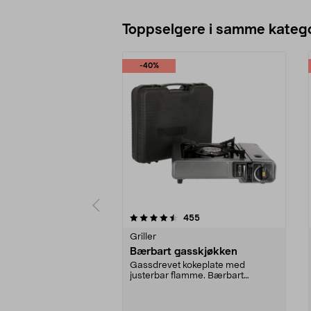
Toppselgere i samme katego
-40%
5 av 5 stjerner
4.5 av 5 stjerner
anmeldelser
455
Griller
Bærbart gasskjøkken
Gassdrevet kokeplate med
justerbar flamme. Bærbart
gasskjøkken for matlaging ute...