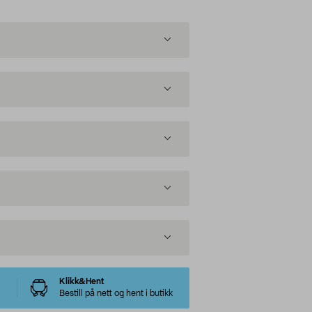
Klikk&Hent
Bestill på nett og hent i butikk