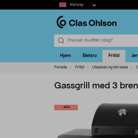
Select
Norway
market
Hjem
Elektro
Fritid
Je
Forside
Fritid
Uteplass og terrasse
G
Gassgrill med 3 bren
-40%