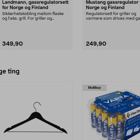
Landmann, gassregulatorsett
Mustang gassregulator 
for Norge og Finland
Norge og Finland
Sikkerhetskobling mellom flaske
Regulatorsett for griller og
og f.eks. grill. For griller og
varmere som drives med ga
varmere som driv...
Settet inneholder tryk...
349,90
249,90
Legg i handlekurv
Legg i handlekurv
ge ting
Multibuy