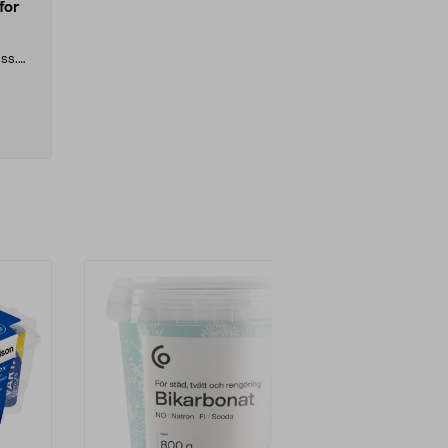
for
ss.