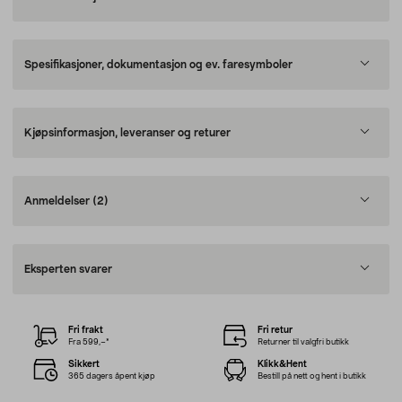
Spesifikasjoner, dokumentasjon og ev. faresymboler
Kjøpsinformasjon, leveranser og returer
Anmeldelser
(2)
Eksperten svarer
Fri frakt
Fri retur
Fra 599,–*
Returner til valgfri butikk
Sikkert
Klikk&Hent
365 dagers åpent kjøp
Bestill på nett og hent i butikk