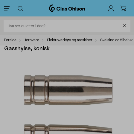
Forside
Jernvare
Elektroverktøy og maskiner
Sveising og tilbehør
Gasshylse, konisk