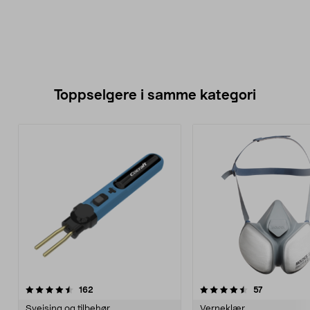
Toppselgere i samme kategori
4.5 av 5 stjerner
anmeldelser
5.0 av 5 stjerner
anmeldelse
162
57
Sveising og tilbehør
Verneklær