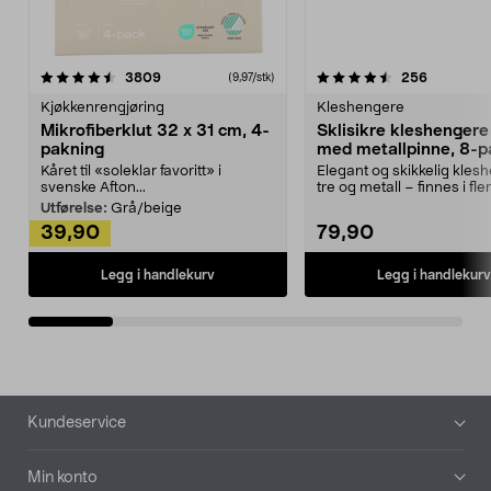
4.5av 5 stjerner
anmeldelser
4.5av 5 stjerner
anmeldels
3809
256
(9,97/stk)
Kjøkkenrengjøring
Kleshengere
Mikrofiberklut 32 x 31 cm, 4-
Sklisikre kleshengere 
pakning
med metallpinne, 8-p
Kåret til «soleklar favoritt» i
Elegant og skikkelig kles
svenske Afton...
tre og metall – finnes i fle
Kleshe...
Utførelse:
Grå/beige
39,90
79,90
Legg i handlekurv
Legg i handlekurv
Bunntekst
Kundeservice
Min konto