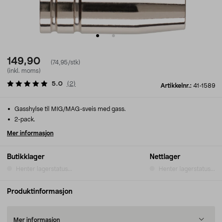
149,90
(74,95/stk)
(inkl. moms)
5.0
(
2
)
Artikkelnr.:
41-1589
Gasshylse til MIG/MAG-sveis med gass.
2-pack.
Mer informasjon
Butikklager
Nettlager
Henter lagerstatus...
Henter lagerstatus...
Produktinformasjon
Mer informasjon