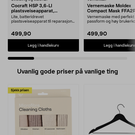
Cocraft HSP 3,6-LI
Vernemaske Moldex
plastsveiseapparat,
Compact Mask FFA2
oppladbart
Lite, batteridrevet
Vernemaske med perfekt
plastsveiseapparat til reparasjon
passform og høy brukerko
av sprukne og avknekte del...
Filterteknologi med rynker.
499,90
499,90
Legg i handlekurv
Legg i handlekurv
Uvanlig gode priser på vanlige ting
Sjekk prisen