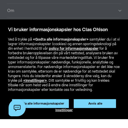
Om
Aktuelt
Vi bruker informasjonskapsler hos Clas Ohlson
Våre selskaper
Ved å trykke på
«Godta alle informasjonskapsler»
samtykker du i at vi
lagrer informasjonskapsler (cookies) og annen sporingsteknologi på
din enhet i henhold til vår
policy for informasjonskapsler
for å
Finn din butikk
forbedre brukeropplevelsen din på vårt nettsted, analysere bruken av
nettstedet og for å tilpasse våre markedsføringstiltak. Vi bruker fire
typer informasjonskapsler: nødvendige, funksjonelle, analytiske og
annonserelaterte. For nødvendige informasjonskapsler er det ikke noe
SE
NO
FI
krav om samtykke, ettersom de er nødvendige for at nettstedet skal
fungere. Hvis du istedenfor ønsker å skreddersy dine valg, kan du
trykke på
«Innstillinger»
. Ditt samtykke er frivillig og kan trekkes
tilbake når som helst ved å endre dine innstillinger for
informasjonskapsler eller kontakte oss for veiledning.
Godta alle informasjonskapsler
Avvis alle
Privacy statement
Medlemsvilkår
Kjøpsvilkår
For bedrifter
Innstillinger
Endre til priser ekskl. moms