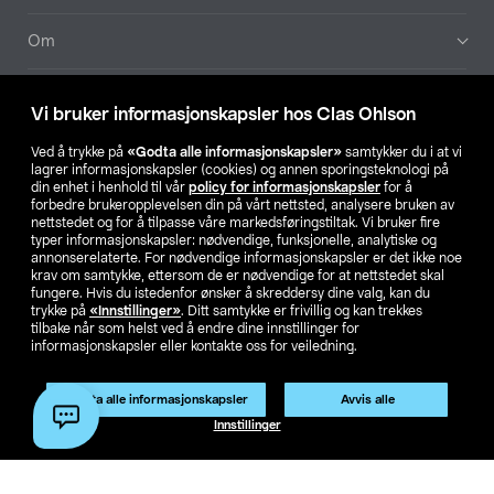
Om
Aktuelt
Vi bruker informasjonskapsler hos Clas Ohlson
Våre selskaper
Ved å trykke på
«Godta alle informasjonskapsler»
samtykker du i at vi
lagrer informasjonskapsler (cookies) og annen sporingsteknologi på
din enhet i henhold til vår
policy for informasjonskapsler
for å
Finn din butikk
forbedre brukeropplevelsen din på vårt nettsted, analysere bruken av
nettstedet og for å tilpasse våre markedsføringstiltak. Vi bruker fire
typer informasjonskapsler: nødvendige, funksjonelle, analytiske og
annonserelaterte. For nødvendige informasjonskapsler er det ikke noe
SE
NO
FI
krav om samtykke, ettersom de er nødvendige for at nettstedet skal
fungere. Hvis du istedenfor ønsker å skreddersy dine valg, kan du
trykke på
«Innstillinger»
. Ditt samtykke er frivillig og kan trekkes
tilbake når som helst ved å endre dine innstillinger for
informasjonskapsler eller kontakte oss for veiledning.
Godta alle informasjonskapsler
Avvis alle
Privacy statement
Medlemsvilkår
Kjøpsvilkår
For bedrifter
Innstillinger
Endre til priser ekskl. moms