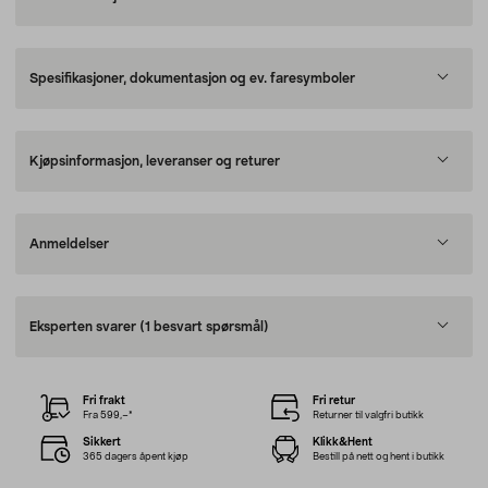
Spesifikasjoner, dokumentasjon og ev. faresymboler
Kjøpsinformasjon, leveranser og returer
Anmeldelser
Eksperten svarer
(1 besvart spørsmål)
Fri frakt
Fri retur
Fra 599,–*
Returner til valgfri butikk
Sikkert
Klikk&Hent
365 dagers åpent kjøp
Bestill på nett og hent i butikk