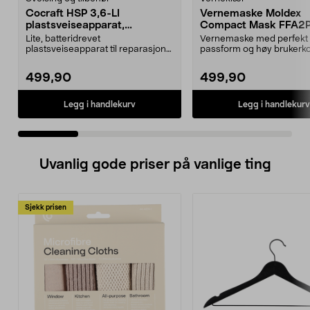
Cocraft HSP 3,6-LI
Vernemaske Moldex
plastsveiseapparat,
Compact Mask FFA2
oppladbart
Lite, batteridrevet
Vernemaske med perfekt
plastsveiseapparat til reparasjon
passform og høy brukerko
av sprukne og avknekte del...
Filterteknologi med rynker.
499,90
499,90
Legg i handlekurv
Legg i handlekurv
Uvanlig gode priser på vanlige ting
Sjekk prisen