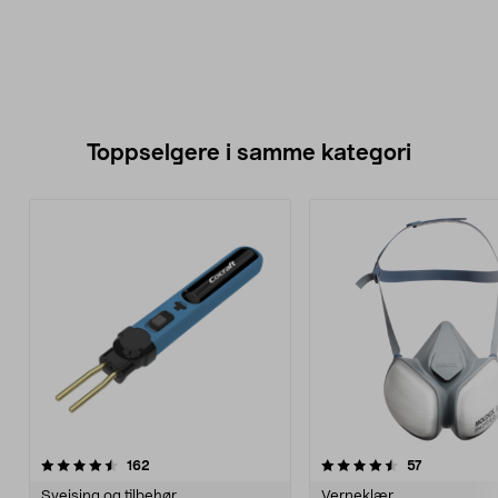
Toppselgere i samme kategori
4.5 av 5 stjerner
anmeldelser
5.0 av 5 stjerner
anmeldelse
162
57
Sveising og tilbehør
Verneklær