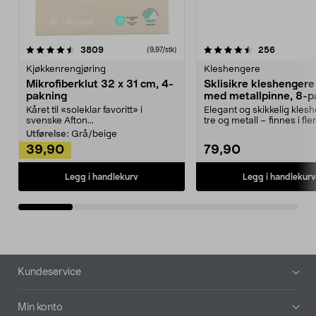
4.5av 5 stjerner
anmeldelser
4.5av 5 stjerner
anmeldels
3809
256
(9,97/stk)
Kjøkkenrengjøring
Kleshengere
Mikrofiberklut 32 x 31 cm, 4-
Sklisikre kleshengere 
pakning
med metallpinne, 8-p
Kåret til «soleklar favoritt» i
Elegant og skikkelig kles
svenske Afton...
tre og metall – finnes i fle
Kleshe...
Utførelse:
Grå/beige
39,90
79,90
Legg i handlekurv
Legg i handlekurv
Bunntekst
Kundeservice
Min konto