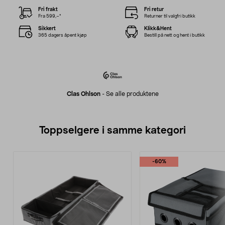
Fri frakt
Fri retur
Fra 599,–*
Returner til valgfri butikk
Sikkert
Klikk&Hent
365 dagers åpent kjøp
Bestill på nett og hent i butikk
Clas Ohlson
-
Se alle produktene
Toppselgere i samme kategori
-60%