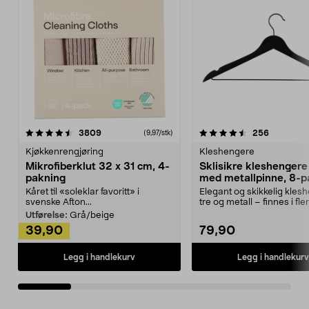
4.5av 5 stjerner
anmeldelser
4.5av 5 stjerner
anmeldels
3809
256
(9,97/stk)
Kjøkkenrengjøring
Kleshengere
Mikrofiberklut 32 x 31 cm, 4-
Sklisikre kleshengere 
pakning
med metallpinne, 8-p
Kåret til «soleklar favoritt» i
Elegant og skikkelig kles
svenske Afton...
tre og metall – finnes i fle
Kleshe...
Utførelse:
Grå/beige
39,90
79,90
Legg i handlekurv
Legg i handlekurv