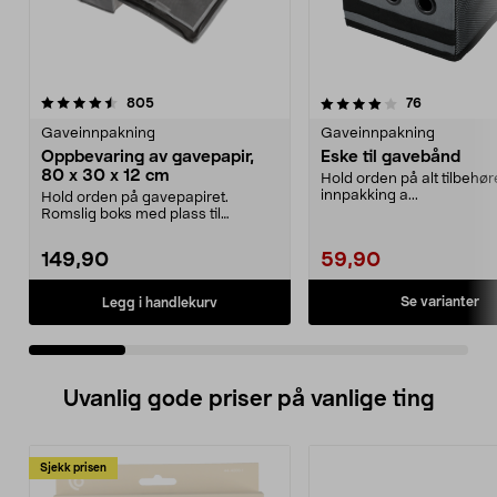
4.0 av 5 stjerner
anmeldelser
4.5 av 5 stjerner
anmeldelse
805
76
Gaveinnpakning
Gaveinnpakning
Oppbevaring av gavepapir,
Eske til gavebånd
80 x 30 x 12 cm
Hold orden på alt tilbehøret
innpakking a...
Hold orden på gavepapiret.
Romslig boks med plass til
gavepapir, gavebånd, teip ...
149,90
59,90
Se varianter
Legg i handlekurv
Uvanlig gode priser på vanlige ting
Sjekk prisen