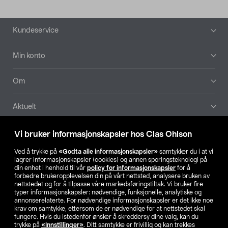
Bunntekst
Kundeservice
Min konto
Om
Aktuelt
Våre selskaper
Vi bruker informasjonskapsler hos Clas Ohlson
Ved å trykke på
«Godta alle informasjonskapsler»
samtykker du i at vi
Finn din butikk
lagrer informasjonskapsler (cookies) og annen sporingsteknologi på
din enhet i henhold til vår
policy for informasjonskapsler
for å
forbedre brukeropplevelsen din på vårt nettsted, analysere bruken av
SE
NO
FI
nettstedet og for å tilpasse våre markedsføringstiltak. Vi bruker fire
typer informasjonskapsler: nødvendige, funksjonelle, analytiske og
annonserelaterte. For nødvendige informasjonskapsler er det ikke noe
krav om samtykke, ettersom de er nødvendige for at nettstedet skal
fungere. Hvis du istedenfor ønsker å skreddersy dine valg, kan du
trykke på
«Innstillinger»
. Ditt samtykke er frivillig og kan trekkes