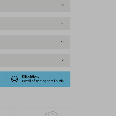
Klikk&Hent
Bestill på nett og hent i butikk