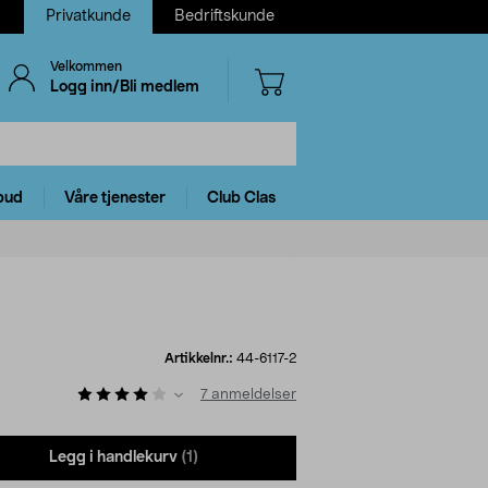
Privatkunde
Bedriftskunde
Velkommen
Logg inn/Bli medlem
bud
Våre tjenester
Club Clas
Artikkelnr.:
44-6117-2
7
anmeldelser
Legg i handlekurv
(1)