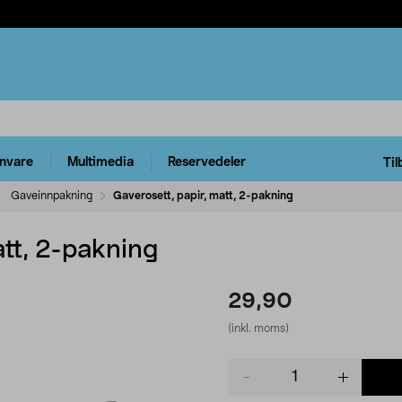
rnvare
Multimedia
Reservedeler
Til
Gaveinnpakning
Gaverosett, papir, matt, 2-pakning
att, 2-pakning
29,90
(inkl. moms)
Product
quantity