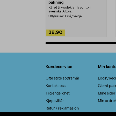
pakning
Kåret til «soleklar favoritt» i
svenske Afton...
Utførelse:
Grå/beige
39,90
Legg i handlekurv
Bunntekst
Kundeservice
Min kont
Ofte stilte spørsmål
Login/Regi
Kontakt oss
Glemt pas
Tilgjengelighet
Mine sider
Kjøpsvilkår
Min ordreh
Retur / reklamasjon
EE-avfall