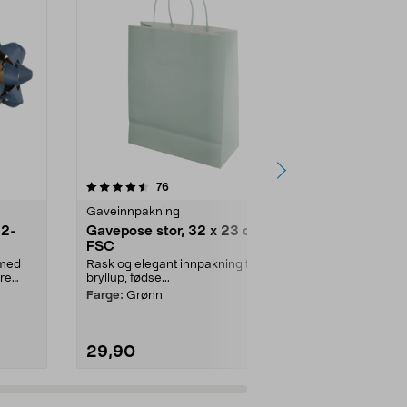
4.5av 5 stjerner
anmeldelser
5.0
76
3
Gaveinnpakning
Gaveinnpakn
 2-
Gavepose stor, 32 x 23 cm,
Gaveeske m
FSC
7,5 cm, FSC
 med
Rask og elegant innpakning til
Rask og prak
ere
bryllup, fødse...
til bryllup, ...
Farge:
Grønn
Farge:
Grønn
29,90
69,90