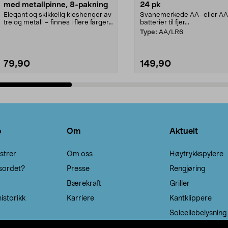
med metallpinne, 8-pakning
24 pk
Elegant og skikkelig kleshenger av
Svanemerkede AA- eller A
tre og metall – finnes i flere farger.
batterier til fjer...
Kleshe...
Type:
AA/LR6
79,90
149,90
Legg i handlekurv
Legg i handlekurv
o
Om
Aktuelt
strer
Om oss
Høytrykkspylere
sordet?
Presse
Rengjøring
Bærekraft
Griller
istorikk
Karriere
Kantklippere
Solcellebelysning