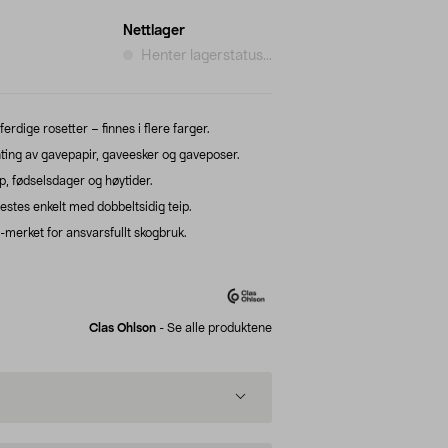
Nettlager
Henter lagerstatus...
rdige rosetter – finnes i flere farger.
ynting av gavepapir, gaveesker og gaveposer.
p, fødselsdager og høytider.
stes enkelt med dobbeltsidig teip.
erket for ansvarsfullt skogbruk.
Clas Ohlson
-
Se alle produktene