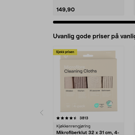
149,90
Uvanlig gode priser på vanli
Sjekk prisen
5av 5 stjerner
4.5av 5 stjerner
anmeldelser
3813
Kjøkkenrengjøring
Mikrofiberklut 32 x 31 cm, 4-