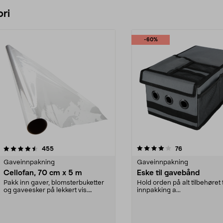
Legg i handlekurv
Legg i handlekurv
ri
-60%
4.0 av 5 stjerner
anmeldelser
4.5 av 5 stjerner
anmeldelser
455
76
Gaveinnpakning
Gaveinnpakning
Cellofan, 70 cm x 5 m
Eske til gavebånd
Pakk inn gaver, blomsterbuketter
Hold orden på alt tilbehøret t
og gaveesker på lekkert vis.
innpakking a...
Cellofan – transpa...