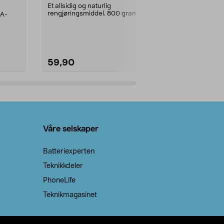
prosent ste
Et allsidig og naturlig
rengjøringsmiddel. 800 gram
AA-
100 % stearin
natron – til rengjøring både...
råvarer. Produ
brenner med e
59,90
69,90
Legg i handlekurv
Legg 
Våre selskaper
Batteriexperten
Teknikkdeler
PhoneLife
Teknikmagasinet