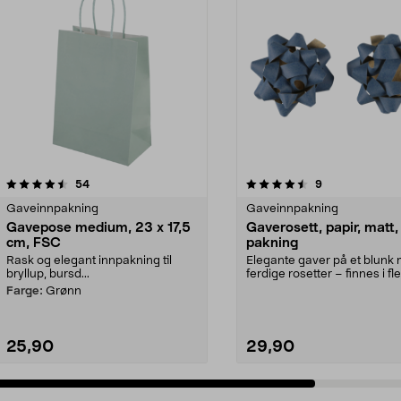
4.5av 5 stjerner
anmeldelser
4.5av 5 stjerner
anmeldelser
54
9
Gaveinnpakning
Gaveinnpakning
Gavepose medium, 23 x 17,5
Gaverosett, papir, matt,
cm, FSC
pakning
Rask og elegant innpakning til
Elegante gaver på et blunk
bryllup, bursd...
ferdige rosetter – finnes i fl
farger. Gaveros...
Farge:
Grønn
25,90
29,90