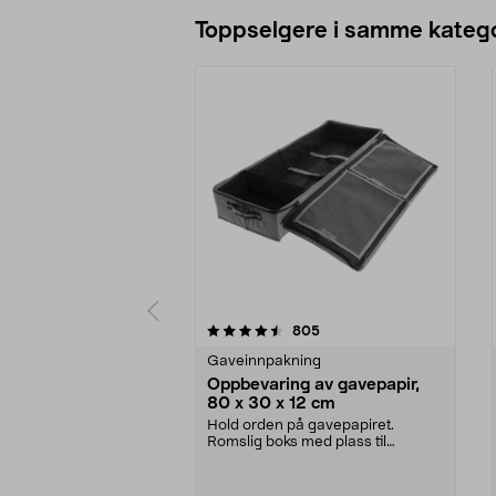
Legg i handlekurv
Toppselgere i samme katego
5 av 5 stjerner
4.5 av 5 stjerner
anmeldelser
805
Gaveinnpakning
Oppbevaring av gavepapir,
80 x 30 x 12 cm
Hold orden på gavepapiret.
Romslig boks med plass til
gavepapir, gavebånd, teip ...