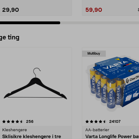
29,90
59,90
ge ting
Multibuy
4.5av 5 stjerner
anmeldelser
4.5av 5 stjerner
anmeldels
256
24107
Kleshengere
AA-batterier
Sklisikre kleshengere i tre
Varta Longlife Power ba