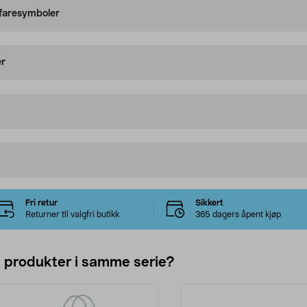
 faresymboler
er
Fri retur
Sikkert
Returner til valgfri butikk
365 dagers åpent kjøp
e produkter i samme serie?