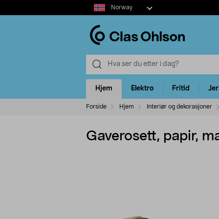
Select
Norway
market
Hjem
Elektro
Fritid
Je
Forside
Hjem
Interiør og dekorasjoner
Gaverosett, papir, m