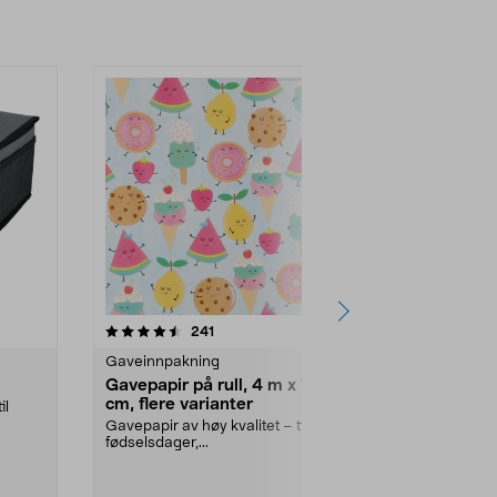
Legg i handlekurv
Legg 
5.0 av 5 stjerner
anmeldelser
4.5
241
7
Gaveinnpakning
Gaveinnpakn
Gavepapir på rull, 4 m x 70
Gavebånd n
cm, flere varianter
hvitt og blåt
il
Gavepapir av høy kvalitet – til
Tekstilbånd i rø
fødselsdager,...
feir...