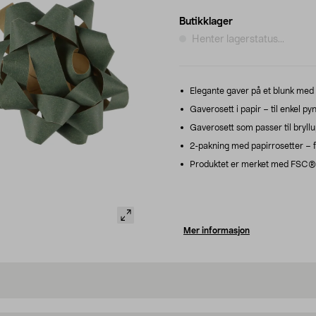
Butikklager
Henter lagerstatus...
Elegante gaver på et blunk med fe
Gaverosett i papir – til enkel p
Gaverosett som passer til bryllu
2-pakning med papirrosetter – fe
Produktet er merket med FSC®-m
Mer informasjon