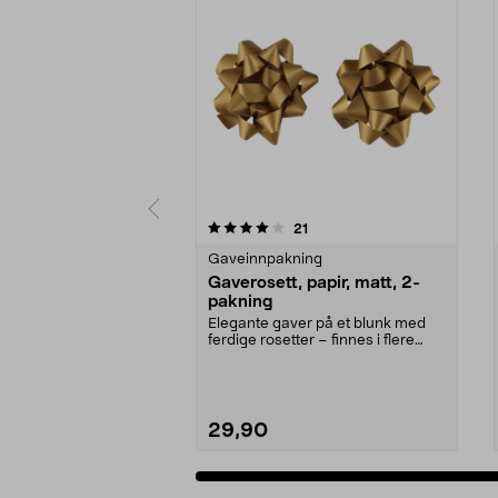
0av 5 stjerner
4.5av 5 stjerner
anmeldelser
21
Gaveinnpakning
Gaverosett, papir, matt, 2-
pakning
Elegante gaver på et blunk med
ferdige rosetter – finnes i flere
farger. Gaveros...
29,90