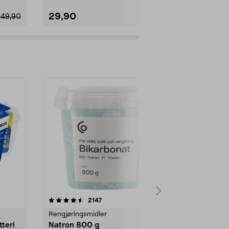
29,90
29,90
149,90
er
4.0av 5 stjerner
anmeldelser
4.5
2147
4
Rengjøringsmidler
Levende lys
tteri
Natron 800 g
Telys steari