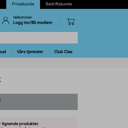
Privatkunde
Bedriftskunde
Velkommen
Logg inn/Bli medlem
bud
Våre tjenester
Club Clas
k
t
er
lignende produkter.