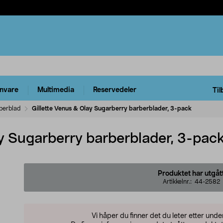
rnvare
Multimedia
Reservedeler
Til
berblad
Gillette Venus & Olay Sugarberry barberblader, 3-pack
ay Sugarberry barberblader, 3-pac
Produktet har utgåt
Artikkelnr.:
44-2582
Vi håper du finner det du leter etter und