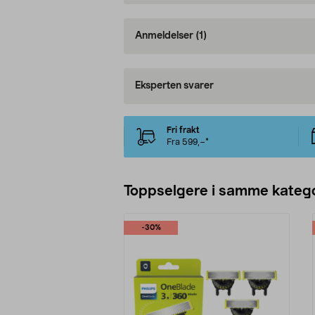
Anmeldelser
(1)
Eksperten svarer
Fri frakt
Fra 599,–*
Toppselgere i samme katego
-30%