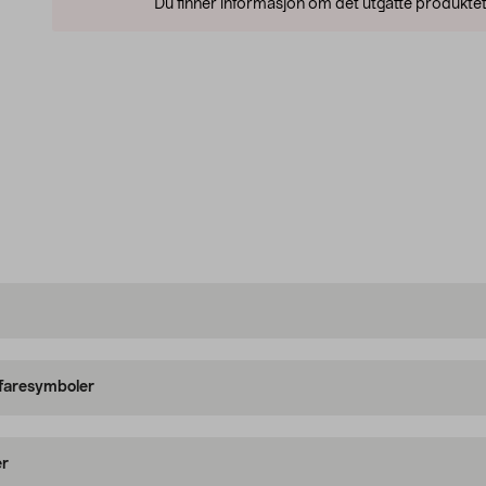
Du finner informasjon om det utgåtte produktet
 faresymboler
er