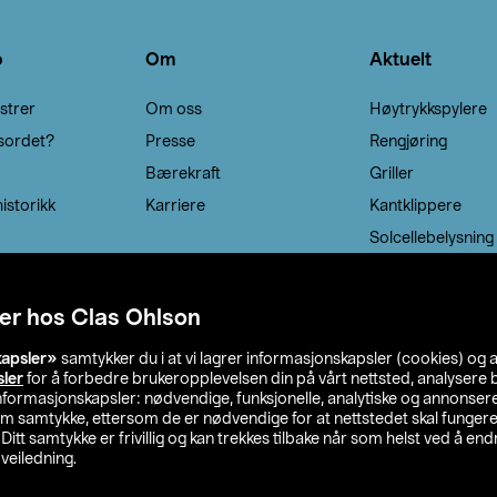
o
Om
Aktuelt
strer
Om oss
Høytrykkspylere
sordet?
Presse
Rengjøring
Bærekraft
Griller
istorikk
Karriere
Kantklippere
Solcellebelysning
er hos Clas Ohlson
kapsler»
samtykker du i at vi lagrer informasjonskapsler (cookies) og 
sler
for å forbedre brukeropplevelsen din på vårt nettsted, analysere b
 informasjonskapsler: nødvendige, funksjonelle, analytiske og annonse
om samtykke, ettersom de er nødvendige for at nettstedet skal fungere
. Ditt samtykke er frivillig og kan trekkes tilbake når som helst ved å endr
veiledning.
lson
Privacy statement
Medlemsvilkår
Kjøpsvilkår
F