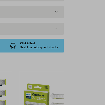
Klikk&Hent
Bestill på nett og hent i butikk