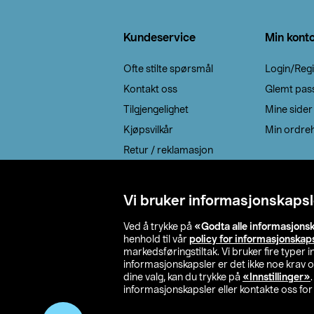
Bunntekst
Kundeservice
Min kont
Ofte stilte spørsmål
Login/Regi
Kontakt oss
Glemt pas
Tilgjengelighet
Mine sider
Kjøpsvilkår
Min ordreh
Retur / reklamasjon
EE-avfall
Cookie policy
Vi bruker informasjonskapsl
Leveringsalternativ
Ved å trykke på
«Godta alle informasjons
henhold til vår
policy for informasjonskap
markedsføringstiltak. Vi bruker fire typer
informasjonskapsler er det ikke noe krav 
dine valg, kan du trykke på
«Innstillinger»
informasjonskapsler eller kontakte oss for 
© 2026 Clas Oh