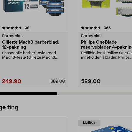
4.5 av 5 stjerner
anmeldelser
3.5 av 5 stjerner
anmeldelser
39
368
Barberblad
Barberblad
Gillette Mach3 barberblad,
Philips OneBlade
12-pakning
reserveblader 4-paknin
QP240/50
Passer alle barberhøvler med
Refillblader til Philips OneB
Mach3-feste (Gillette Mach3,
inneholder 4 blader. Philips
Mach3 Turbo, Mach3 Pow...
OneBlade QP240/...
249,90
529,00
389,00
ge ting
Multibuy