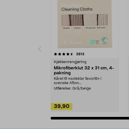
5av 5 stjerner
4.5av 5 stjerner
anmeldelser
3813
Kjøkkenrengjøring
Mikrofiberklut 32 x 31 cm, 4-
pakning
Kåret til «soleklar favoritt» i
svenske Afton...
Utførelse:
Grå/beige
39,90
Legg i handlekurv