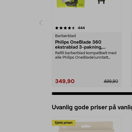
5 av 5 stjerner
4.5 av 5 stjerner
anmeldelser
444
Barberblad
Philips OneBlade 360
ekstrablad 3-pakning,
QP430/50
Refill barberblad kompatibelt med
alle Philips OneBlade(unntatt
Intimate). Phili...
349,90
499,90
Uvanlig gode priser på vanli
Sjekk prisen