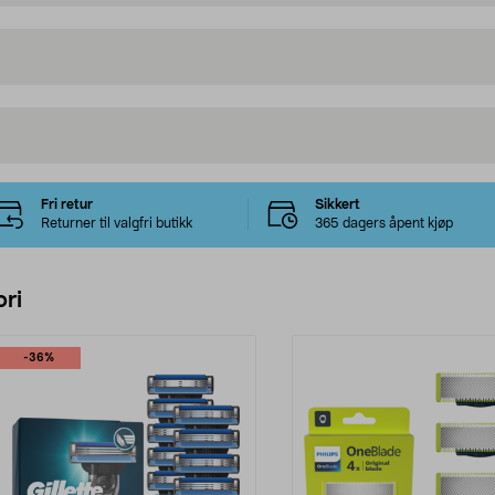
Fri retur
Sikkert
Returner til valgfri butikk
365 dagers åpent kjøp
ri
-36%