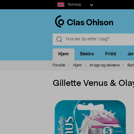
Select
Norway
market
Hjem
Elektro
Fritid
Je
Forside
Hjem
Kropp og velvære
Bar
Gillette Venus & Ol