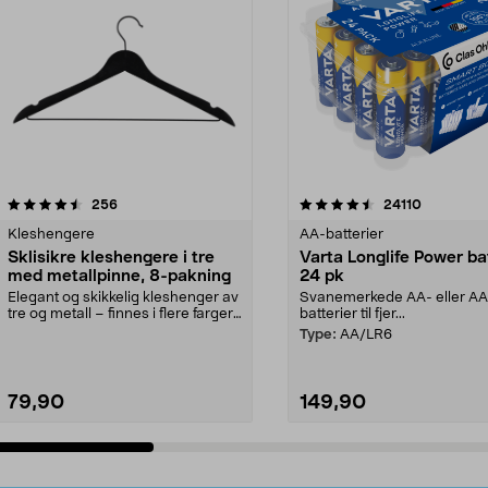
4.5av 5 stjerner
anmeldelser
4.5av 5 stjerner
anmeldels
256
24110
Kleshengere
AA-batterier
Sklisikre kleshengere i tre
Varta Longlife Power ba
med metallpinne, 8-pakning
24 pk
Elegant og skikkelig kleshenger av
Svanemerkede AA- eller A
tre og metall – finnes i flere farger.
batterier til fjer...
Kleshe...
Type:
AA/LR6
79,90
149,90
Legg i handlekurv
Legg i handlekurv