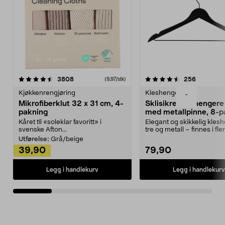
4.5av 5 stjerner
anmeldelser
4.5av 5 stjerner
anmeldels
3808
256
(9,97/stk)
Kjøkkenrengjøring
Kleshengere
-
Mikrofiberklut 32 x 31 cm, 4-
Sklisikre kleshengere 
pakning
med metallpinne, 8-p
Kåret til «soleklar favoritt» i
Elegant og skikkelig kles
svenske Afton...
tre og metall – finnes i fle
Kleshe...
Utførelse:
Grå/beige
39,90
79,90
Legg i handlekurv
Legg i handlekurv