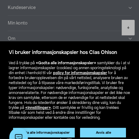
Bunntekst
Kundeservice
Min konto
Product
+
quantity
Om
Vi bruker informasjonskapsler hos Clas Ohlson
Aktuelt
Ved å trykke på
«Godta alle informasjonskapsler»
samtykker du i at vi
lagrer informasjonskapsler (cookies) og annen sporingsteknologi på
Våre selskaper
din enhet i henhold til vår
policy for informasjonskapsler
for å
forbedre brukeropplevelsen din på vårt nettsted, analysere bruken av
nettstedet og for å tilpasse våre markedsføringstiltak. Vi bruker fire
Finn din butikk
typer informasjonskapsler: nødvendige, funksjonelle, analytiske og
annonserelaterte. For nødvendige informasjonskapsler er det ikke noe
krav om samtykke, ettersom de er nødvendige for at nettstedet skal
SE
NO
FI
fungere. Hvis du istedenfor ønsker å skreddersy dine valg, kan du
trykke på
«Innstillinger»
. Ditt samtykke er frivillig og kan trekkes
tilbake når som helst ved å endre dine innstillinger for
informasjonskapsler eller kontakte oss for veiledning.
Godta alle informasjonskapsler
Avvis alle
Legg i handlekurv
(1)