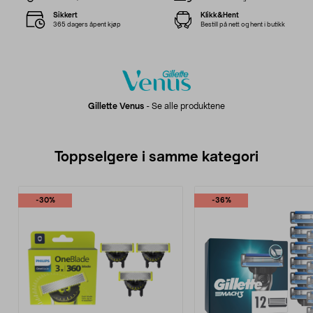
Sikkert
Klikk&Hent
365 dagers åpent kjøp
Bestill på nett og hent i butikk
Gillette Venus
-
Se alle produktene
Toppselgere i samme kategori
-30%
-36%