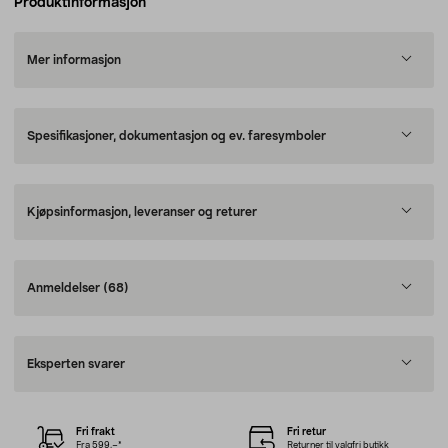
Produktinformasjon
Mer informasjon
Spesifikasjoner, dokumentasjon og ev. faresymboler
Kjøpsinformasjon, leveranser og returer
Anmeldelser
(68)
Eksperten svarer
Fri frakt
Fri retur
Fra 599,–*
Returner til valgfri butikk