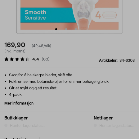
169,90
(42,48/stk)
(inkl. moms)
4.4
(
68
)
Artikkelnr.:
34-6303
Sørg for å ha skarpe blader, skift ofte.
Fuktremse med botaniske oljer for en mer behagelig bruk.
Gir et mykt og glatt resultat.
4-pack.
Mer informasjon
Butikklager
Nettlager
Henter lagerstatus...
Henter lagerstatus...