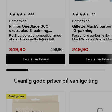
4.5 av 5 stjerner
anmeldelser
4.5 av 5 stjerner
anmeldelse
444
39
Barberblad
Barberblad
Philips OneBlade 360
Gillette Mach3 barber
ekstrablad 3-pakning,
12-pakning
QP430/50
Refill barberblad kompatibelt med
Passer alle barberhøvler
alle Philips OneBlade(unntatt
Mach3-feste (Gillette Ma
Intimate). Phili...
Mach3 Turbo, Mach3 Pow.
349,90
249,90
499,90
Legg i handlekurv
Legg i handlekurv
Uvanlig gode priser på vanlige ting
Sjekk prisen