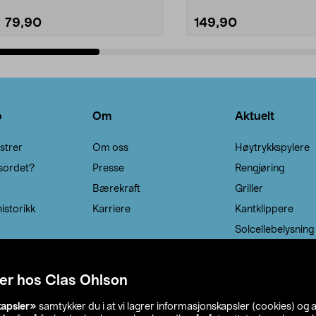
79,90
149,90
Legg i handlekurv
Legg i handlekurv
o
Om
Aktuelt
strer
Om oss
Høytrykkspylere
sordet?
Presse
Rengjøring
Bærekraft
Griller
istorikk
Karriere
Kantklippere
Solcellebelysning
er hos Clas Ohlson
kapsler»
samtykker du i at vi lagrer informasjonskapsler (cookies) og 