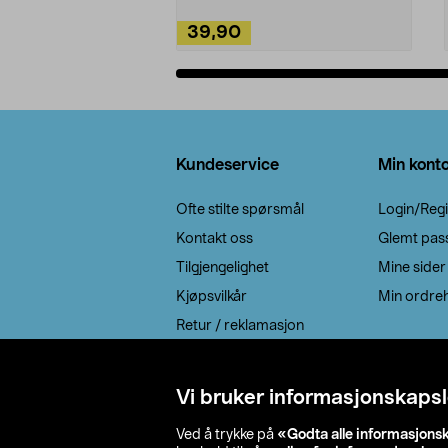
39,90
Legg i handlekurv
Bunntekst
Kundeservice
Min kont
Ofte stilte spørsmål
Login/Regi
Kontakt oss
Glemt pas
Tilgjengelighet
Mine sider
Kjøpsvilkår
Min ordreh
Retur / reklamasjon
EE-avfall
Cookie policy
Vi bruker informasjonskapsl
Leveringsalternativ
Ved å trykke på
«Godta alle informasjons