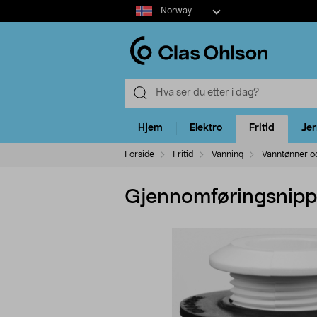
Select
Norway
market
Hjem
Elektro
Fritid
Je
Forside
Fritid
Vanning
Vanntønner 
Gjennomføringsnipp