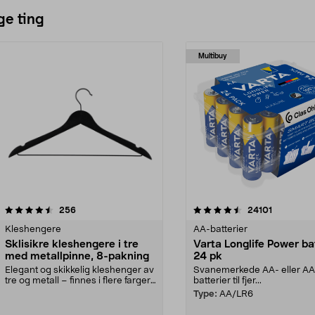
ge ting
Multibuy
4.5av 5 stjerner
anmeldelser
4.5av 5 stjerner
anmeldels
256
24101
Kleshengere
AA-batterier
Sklisikre kleshengere i tre
Varta Longlife Power ba
med metallpinne, 8-pakning
24 pk
Elegant og skikkelig kleshenger av
Svanemerkede AA- eller A
tre og metall – finnes i flere farger.
batterier til fjer...
Kleshe...
Type:
AA/LR6