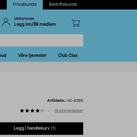
Privatkunde
Bedriftskunde
Velkommen
Logg inn/Bli medlem
bud
Våre tjenester
Club Clas
Artikkelnr.:
40-8385
19
anmeldelser
Legg i handlekurv
(1)