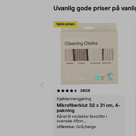
Uvanlig gode priser på vanli
Sjekk prisen
5av 5 stjerner
4.5av 5 stjerner
anmeldelser
3808
Kjøkkenrengjøring
Mikrofiberklut 32 x 31 cm, 4-
pakning
Kåret til «soleklar favoritt» i
svenske Afton...
Utførelse:
Grå/beige