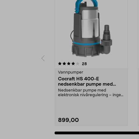
0 av 5 stjerner
4.0 av 5 stjerner
anmeldelser
28
Vannpumper
Cocraft HS 400-E
nedsenkbar pumpe med
elektronisk nivåvakt
Nedsenkbar pumpe med
elektronisk nivåregulering – ingen
flottør nødvendig. Cocra...
899,00