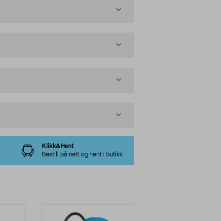
Klikk&Hent
Bestill på nett og hent i butikk