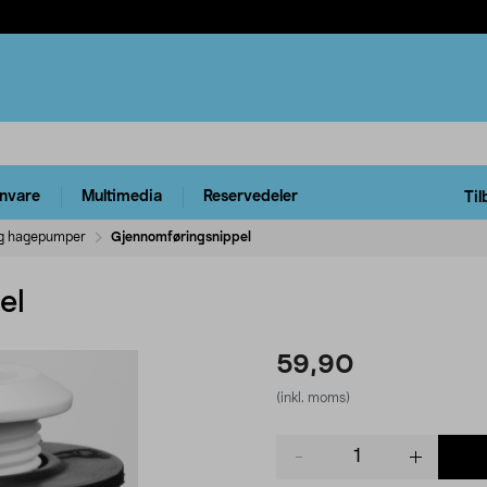
rnvare
Multimedia
Reservedeler
Til
og hagepumper
Gjennomføringsnippel
el
59,90
(inkl. moms)
Product
quantity