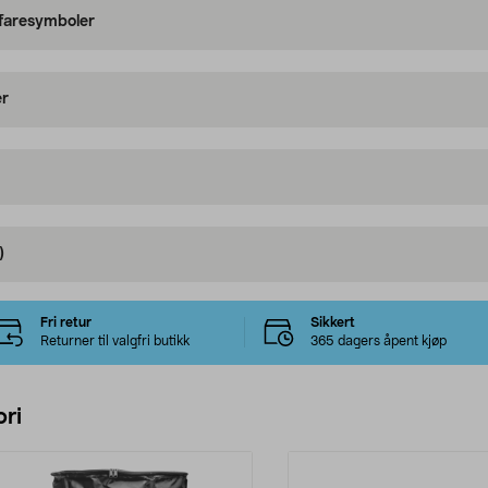
 faresymboler
er
)
Fri retur
Sikkert
Returner til valgfri butikk
365 dagers åpent kjøp
ri