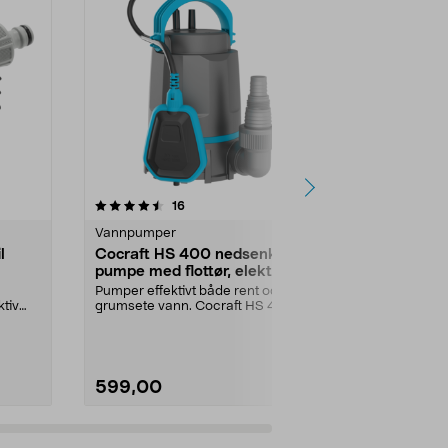
4.5 av 5 stjerner
anmeldelser
4.5
16
5
Vannpumper
Vannpumper
l
Cocraft HS 400 nedsenkbar
Ryobi batte
pumpe med flottør, elektrisk
vannpumpe
V
Pumper effektivt både rent og
Flytt vann ra
ktiv
grumsete vann. Cocraft HS 400 –
basseng, spa 
nedsenkbar pumpe m...
oversvømmels
599,00
2199,00