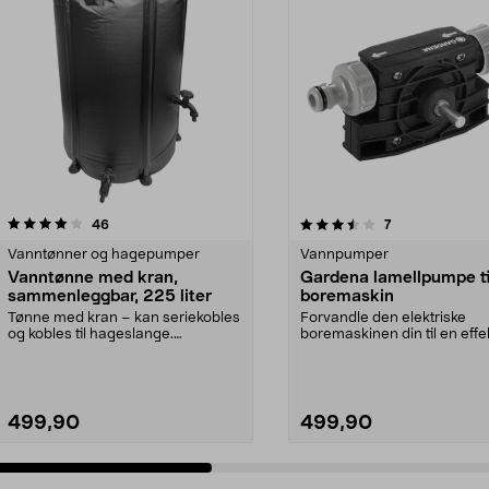
3.5 av 5 stjerner
anmeldelser
4.5 av 5 stjerner
anmeldelser
46
7
Vanntønner og hagepumper
Vannpumper
Vanntønne med kran,
Gardena lamellpumpe ti
sammenleggbar, 225 liter
boremaskin
Tønne med kran – kan seriekobles
Forvandle den elektriske
og kobles til hageslange.
boremaskinen din til en effe
Vanntønne med kran og...
vannpumpe. Gardena lam...
499,90
499,90