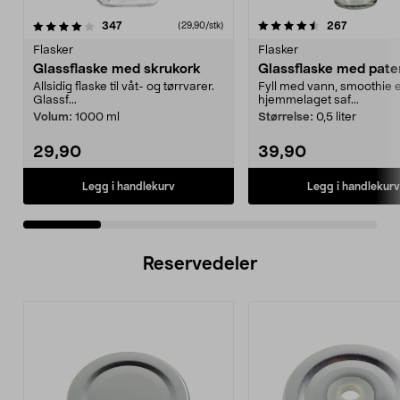
4.5 av 5 stjerner
anmeldelser
4.5 av 5 stjerner
anmeldels
347
267
(29,90/stk)
Flasker
Flasker
Glassflaske med skrukork
Glassflaske med pate
Allsidig flaske til våt- og tørrvarer.
Fyll med vann, smoothie e
Glassf...
hjemmelaget saf...
Volum:
1000 ml
Størrelse:
0,5 liter
29,90
39,90
Legg i handlekurv
Legg i handlekurv
Reservedeler