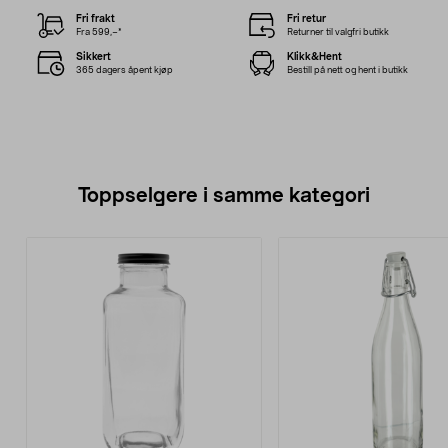
Fri frakt
Fri retur
Fra 599,–*
Returner til valgfri butikk
Sikkert
Klikk&Hent
365 dagers åpent kjøp
Bestill på nett og hent i butikk
Toppselgere i samme kategori