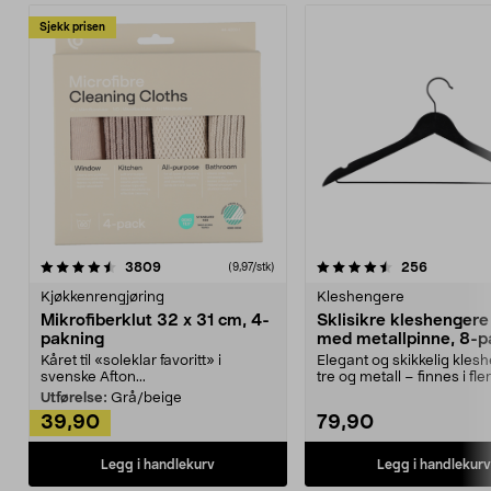
Sjekk prisen
4.5av 5 stjerner
anmeldelser
4.5av 5 stjerner
anmeldels
3809
256
(9,97/stk)
Kjøkkenrengjøring
Kleshengere
Mikrofiberklut 32 x 31 cm, 4-
Sklisikre kleshengere 
pakning
med metallpinne, 8-p
Kåret til «soleklar favoritt» i
Elegant og skikkelig kles
svenske Afton...
tre og metall – finnes i fle
Kleshe...
Utførelse:
Grå/beige
39,90
79,90
Legg i handlekurv
Legg i handlekurv