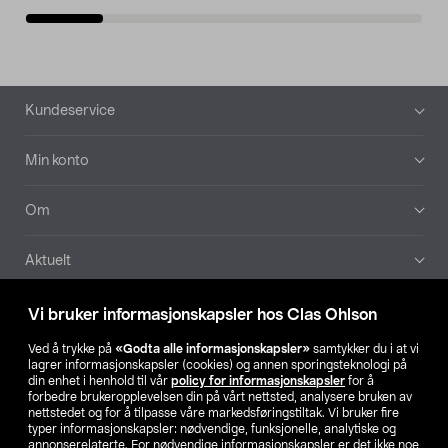
Bunntekst
Kundeservice
Min konto
Om
Aktuelt
Våre selskaper
Vi bruker informasjonskapsler hos Clas Ohlson
Ved å trykke på
«Godta alle informasjonskapsler»
samtykker du i at vi
Finn din butikk
lagrer informasjonskapsler (cookies) og annen sporingsteknologi på
din enhet i henhold til vår
policy for informasjonskapsler
for å
forbedre brukeropplevelsen din på vårt nettsted, analysere bruken av
SE
NO
FI
nettstedet og for å tilpasse våre markedsføringstiltak. Vi bruker fire
typer informasjonskapsler: nødvendige, funksjonelle, analytiske og
annonserelaterte. For nødvendige informasjonskapsler er det ikke noe