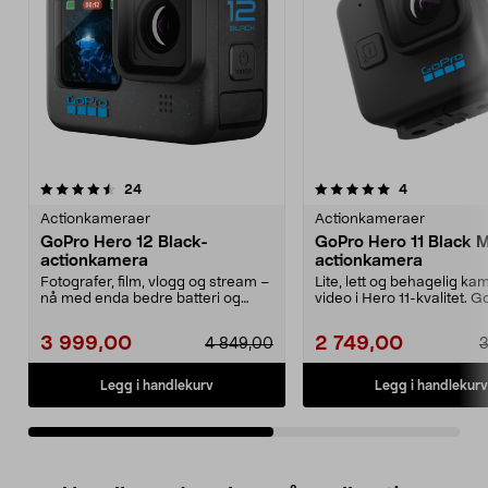
5.0av 5 stjerner
anmeldelser
anmeldelser
24
4
0.0 av 5 stjerner
Actionkameraer
Actionkameraer
GoPro Hero 12 Black-
GoPro Hero 11 Black M
actionkamera
actionkamera
Fotografer, film, vlogg og stream –
Lite, lett og behagelig k
nå med enda bedre batteri og
video i Hero 11-kvalitet. 
videostabiliser...
Hero11 Black ...
3 999,00
2 749,00
4 849,00
3
Legg i handlekurv
Legg i handlekurv