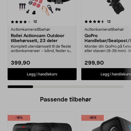
4.5 av 5 stjerner
anmeldelser
4.5 av 5 stjerner
anmeldelse
12
12
Actionkameratilbehør
Actionkameratilbehør
Rollei Actioncam Outdoor
GoPro
tilbehørssett, 23 deler
Handlebar/Seatpost/
Mount, rør/styrefeste.
Komplett utendørssett til de fleste
Monter din GoPro på f.eks.
actionkameraer – bånd, fester og
eller staven (9-35 mm). 
selfiestang...
graders roterende ...
399,90
299,90
Legg i handlekurv
Legg i handlekurv
Passende tilbehør
-18%
-26%