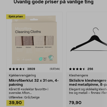
Uvanlig gode priser på vanlige ting
Sjekk prisen
4.5av 5 stjerner
anmeldelser
4.5av 5 stjerner
anmeldels
3809
256
(9,97/stk)
Kjøkkenrengjøring
Kleshengere
Mikrofiberklut 32 x 31 cm, 4-
Sklisikre kleshengere 
pakning
med metallpinne, 8-p
Kåret til «soleklar favoritt» i
Elegant og skikkelig kles
svenske Afton...
tre og metall – finnes i fle
Kleshe...
Utførelse:
Grå/beige
39,90
79,90