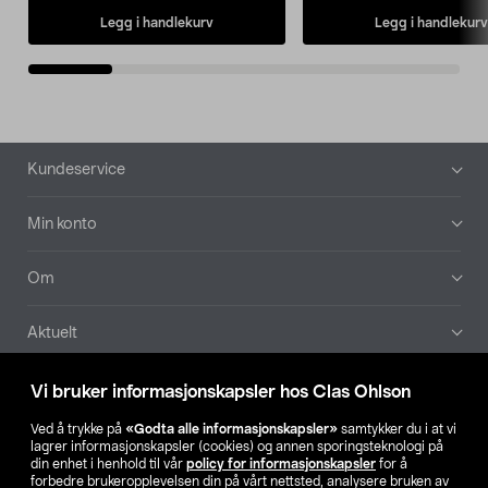
Legg i handlekurv
Legg i handlekurv
Bunntekst
Kundeservice
Min konto
Om
Aktuelt
Våre selskaper
Vi bruker informasjonskapsler hos Clas Ohlson
Ved å trykke på
«Godta alle informasjonskapsler»
samtykker du i at vi
Finn din butikk
lagrer informasjonskapsler (cookies) og annen sporingsteknologi på
din enhet i henhold til vår
policy for informasjonskapsler
for å
forbedre brukeropplevelsen din på vårt nettsted, analysere bruken av