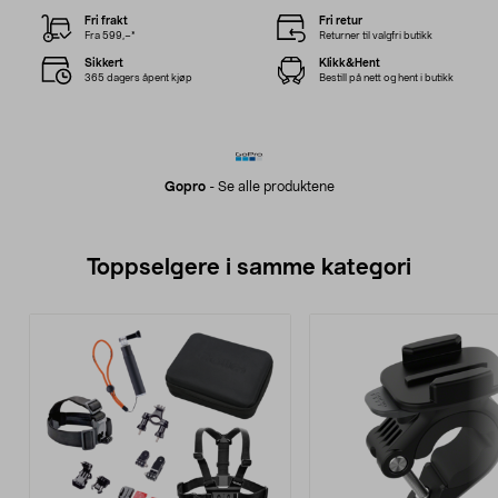
Fri frakt
Fri retur
Fra 599,–*
Returner til valgfri butikk
Sikkert
Klikk&Hent
365 dagers åpent kjøp
Bestill på nett og hent i butikk
Gopro
-
Se alle produktene
Toppselgere i samme kategori