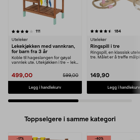
4.5av 5 stjerner
anmeldelser
4.5av 5 stjerner
anmeldels
111
184
Uteleker
Uteleker
Lekekjøkken med vannkran,
Ringspill i tre
for barn fra 3 år
Ringspill, en klassisk utel
tre. Målet er å treffe mål
Koble til hageslangen for gøyal
med ringene....
vannlek ute. Utekjøkken i tre – lek
med vann, sa...
499,00
149,90
599,00
Legg i handlekurv
Legg i handlekurv
Toppselgere i samme kategori
-17%
-40%