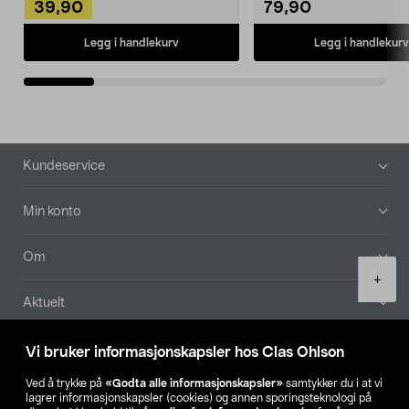
39,90
79,90
Legg i handlekurv
Legg i handlekurv
Bunntekst
Kundeservice
Min konto
Om
Product
+
quantity
Aktuelt
Våre selskaper
Vi bruker informasjonskapsler hos Clas Ohlson
Ved å trykke på
«Godta alle informasjonskapsler»
samtykker du i at vi
Finn din butikk
lagrer informasjonskapsler (cookies) og annen sporingsteknologi på