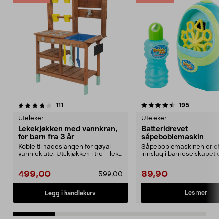
4.5 av 5 stjerner
anmeldelser
4.5 av 5 stjerner
anmeldels
111
195
Uteleker
Uteleker
Lekekjøkken med vannkran,
Batteridrevet
for barn fra 3 år
såpeboblemaskin
Koble til hageslangen for gøyal
Såpeboblemaskinen er et 
vannlek ute. Utekjøkken i tre – lek
innslag i barneselskapet e
med vann, sa...
festen. Blås bob...
499,00
89,90
599,00
Les mer
Legg i handlekurv