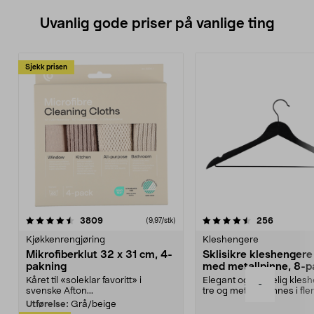
Uvanlig gode priser på vanlige ting
Sjekk prisen
4.5av 5 stjerner
anmeldelser
4.5av 5 stjerner
anmeldels
3809
256
(9,97/stk)
Kjøkkenrengjøring
Kleshengere
Mikrofiberklut 32 x 31 cm, 4-
Sklisikre kleshengere 
pakning
med metallpinne, 8-p
Kåret til «soleklar favoritt» i
Elegant og skikkelig kles
-
svenske Afton...
tre og metall – finnes i fle
Kleshe...
Utførelse:
Grå/beige