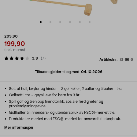
299,90
199,90
(inkl. moms)
3.9
(
7
)
Artikkelnr.:
31-6616
Tilbudet gjelder til og med
04.10.2026
Sett ut hull, bøyler og hinder – 2 golfkøller, 2 baller og tilbehør i tre.
Golfsett i tre – gøyal leke for barn fra 3 år.
Spill golf og tren opp finmotorikk, sosiale ferdigheter og
problemløsningsevne.
Golfkøller til innendørs- og utendørsbruk av FSC®-merket tre.
Produktet er merket med FSC®-merket for ansvarsfullt skogbruk.
Mer informasjon