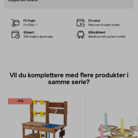
Eksperten svarer
Fri frakt
Fri retur
Fra 599,–*
Returner til valgfri butikk
Sikkert
Klikk&Hent
365 dagers åpent kjøp
Bestill på nett og hent i butikk
Vil du komplettere med flere produkter i
samme serie?
-17%