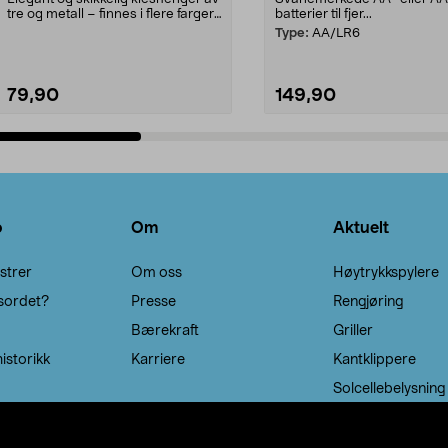
tre og metall – finnes i flere farger.
batterier til fjer...
Kleshe...
Type:
AA/LR6
79,90
149,90
Legg i handlekurv
Legg i handlekurv
o
Om
Aktuelt
strer
Om oss
Høytrykkspylere
sordet?
Presse
Rengjøring
Bærekraft
Griller
istorikk
Karriere
Kantklippere
Solcellebelysning