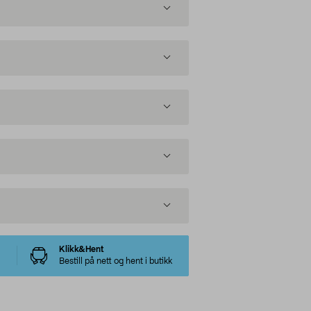
Klikk&Hent
Bestill på nett og hent i butikk