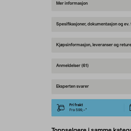
Mer informasjon
Spesifikasjoner, dokumentasjon og ev.
Kjøpsinformasjon, leveranser og retur
Anmeldelser
(61)
Eksperten svarer
Fri frakt
Fra 599,–*
Toppselgere i samme katego