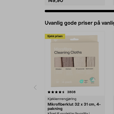
149,90
Uvanlig gode priser på vanli
Sjekk prisen
5av 5 stjerner
4.5av 5 stjerner
anmeldelser
3808
Kjøkkenrengjøring
Mikrofiberklut 32 x 31 cm, 4-
pakning
Kåret til «soleklar favoritt» i