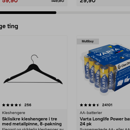
59,90
29,90
149,90
ge ting
Multibuy
4.5av 5 stjerner
anmeldelser
4.5av 5 stjerner
anmeldels
256
24101
Kleshengere
AA-batterier
Sklisikre kleshengere i tre
Varta Longlife Power ba
med metallpinne, 8-pakning
24 pk
Elegant og skikkelig kleshenger av
Svanemerkede AA- eller A