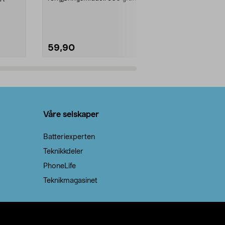
natron – til rengjøring både...
råvarer. Produ
brenner med e
59,90
69,90
Legg i handlekurv
Legg 
Våre selskaper
Batteriexperten
Teknikkdeler
PhoneLife
Teknikmagasinet