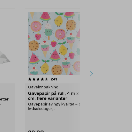
5.0 av 5 stjerner
anmeldelser
4.5
241
7
Gaveinnpakning
Gaveinnpakn
Gavepapir på rull, 4 m x 70
Gavebånd n
cm, flere varianter
hvitt og blåt
etter
Gavepapir av høy kvalitet – til
Tekstilbånd i rø
fødselsdager,...
feir...