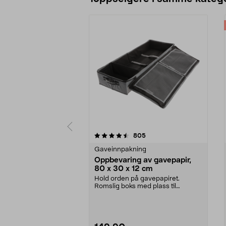
5 av 5 stjerner
4.0 av 5 stjerner
anmeldelser
805
Gaveinnpakning
Oppbevaring av gavepapir,
80 x 30 x 12 cm
Hold orden på gavepapiret.
Romslig boks med plass til
gavepapir, gavebånd, teip ...