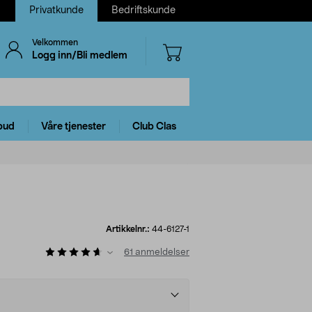
Privatkunde
Bedriftskunde
Velkommen
Logg inn/Bli medlem
bud
Våre tjenester
Club Clas
Artikkelnr.:
44-6127-1
61
anmeldelser