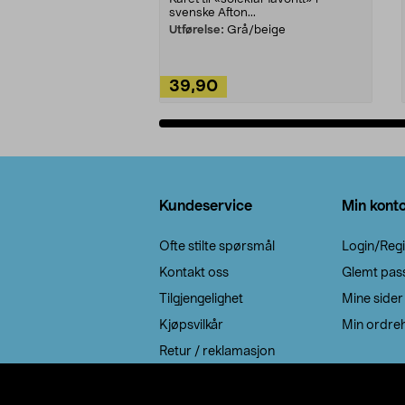
svenske Afton...
Utførelse:
Grå/beige
39,90
Legg i handlekurv
Bunntekst
Kundeservice
Min kont
Ofte stilte spørsmål
Login/Regi
Kontakt oss
Glemt pas
Tilgjengelighet
Mine sider
Kjøpsvilkår
Min ordreh
Retur / reklamasjon
EE-avfall
Cookie policy