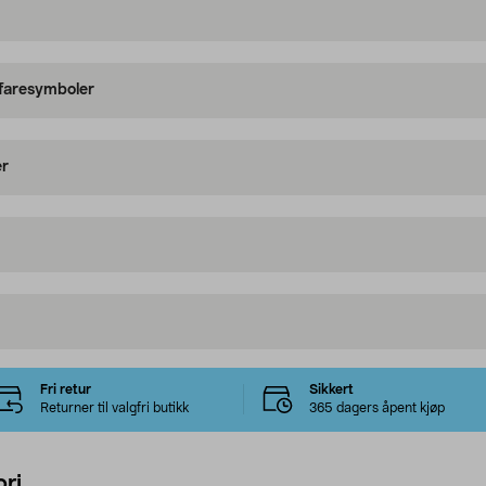
 faresymboler
er
Fri retur
Sikkert
Returner til valgfri butikk
365 dagers åpent kjøp
ri