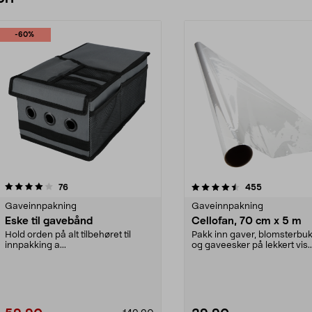
-60%
4.5 av 5 stjerner
anmeldelser
4.5 av 5 stjerner
anmeldelser
76
455
Gaveinnpakning
Gaveinnpakning
Eske til gavebånd
Cellofan, 70 cm x 5 m
Hold orden på alt tilbehøret til
Pakk inn gaver, blomsterbuk
innpakking a...
og gaveesker på lekkert vis.
Cellofan – transpa...