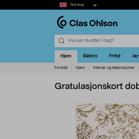
Select
Norway
market
Hjem
Elektro
Fritid
Je
Forside
Hjem
Interiør og dekorasjoner
Gratulasjonskort dob