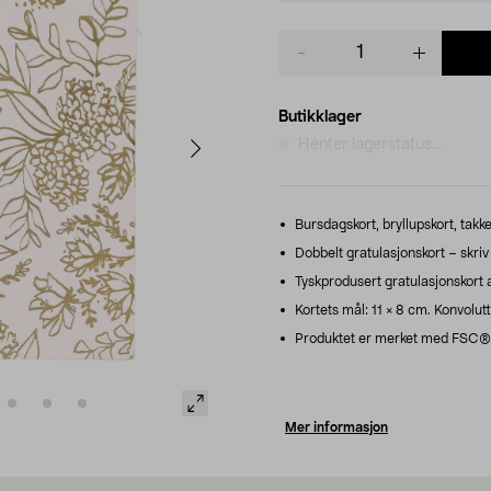
Product
quantity
Butikklager
Henter lagerstatus...
Bursdagskort, bryllupskort, takkek
Dobbelt gratulasjonskort – skriv 
Tyskprodusert gratulasjonskort a
Kortets mål: 11 × 8 cm. Konvolutt
Produktet er merket med FSC®-m
Mer informasjon