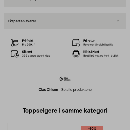
Eksperten svarer
Fri frakt
Fri retur
Fra 599,–*
Returner til valgfri butikk
Sikkert
Klikk&Hent
365 dagers åpent kjøp
Bestill på nett og hent i butikk
Clas Ohlson
-
Se alle produktene
Toppselgere i samme kategori
-60%