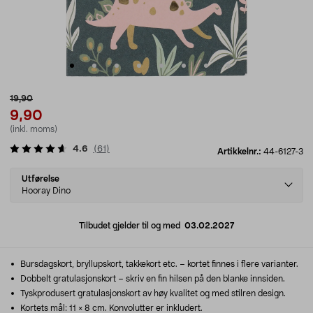
19,90
9,90
(inkl. moms)
4.6
(
61
)
Artikkelnr.:
44-6127-3
Select
Utførelse
variant
Hooray Dino
Tilbudet gjelder til og med
03.02.2027
Bursdagskort, bryllupskort, takkekort etc. – kortet finnes i flere varianter.
Dobbelt gratulasjonskort – skriv en fin hilsen på den blanke innsiden.
Tyskprodusert gratulasjonskort av høy kvalitet og med stilren design.
Kortets mål: 11 × 8 cm. Konvolutter er inkludert.