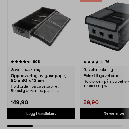
4.0 av 5 stjerner
anmeldelser
4.5 av 5 stjerner
anmeldelse
805
76
Gaveinnpakning
Gaveinnpakning
Oppbevaring av gavepapir,
Eske til gavebånd
80 x 30 x 12 cm
Hold orden på alt tilbehøret
innpakking a...
Hold orden på gavepapiret.
Romslig boks med plass til
gavepapir, gavebånd, teip ...
149,90
59,90
Se varianter
Legg i handlekurv