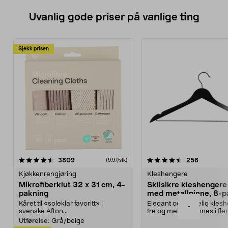
Uvanlig gode priser på vanlige ting
Sjekk prisen
4.5av 5 stjerner
anmeldelser
4.5av 5 stjerner
anmeldels
3809
256
(9,97/stk)
Kjøkkenrengjøring
Kleshengere
Mikrofiberklut 32 x 31 cm, 4-
Sklisikre kleshengere 
pakning
med metallpinne, 8-p
Kåret til «soleklar favoritt» i
Elegant og skikkelig kles
-
svenske Afton...
tre og metall – finnes i fle
Kleshe...
Utførelse:
Grå/beige