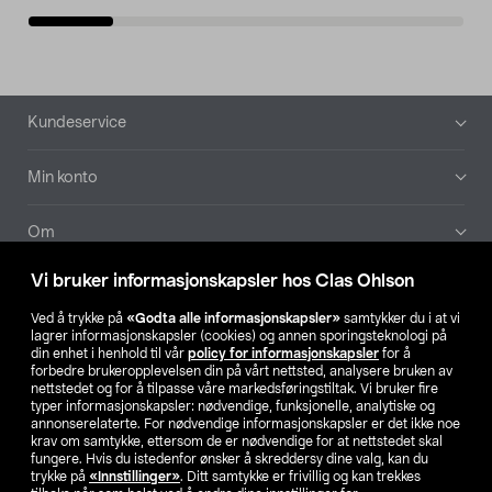
Bunntekst
Kundeservice
Min konto
Om
Vi bruker informasjonskapsler hos Clas Ohlson
Aktuelt
Ved å trykke på
«Godta alle informasjonskapsler»
samtykker du i at vi
lagrer informasjonskapsler (cookies) og annen sporingsteknologi på
Våre selskaper
din enhet i henhold til vår
policy for informasjonskapsler
for å
forbedre brukeropplevelsen din på vårt nettsted, analysere bruken av
nettstedet og for å tilpasse våre markedsføringstiltak. Vi bruker fire
Finn din butikk
typer informasjonskapsler: nødvendige, funksjonelle, analytiske og
annonserelaterte. For nødvendige informasjonskapsler er det ikke noe
krav om samtykke, ettersom de er nødvendige for at nettstedet skal
SE
NO
FI
fungere. Hvis du istedenfor ønsker å skreddersy dine valg, kan du
trykke på
«Innstillinger»
. Ditt samtykke er frivillig og kan trekkes