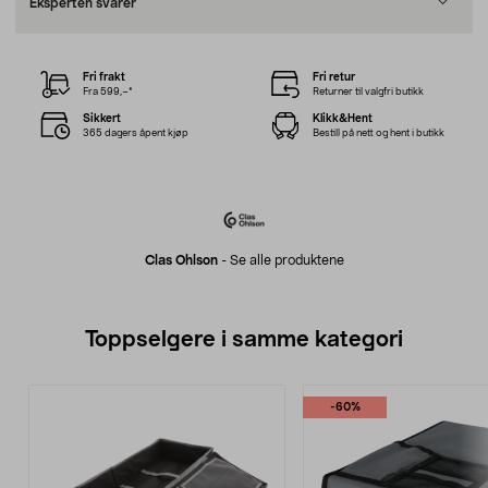
Eksperten svarer
Fri frakt
Fri retur
Fra 599,–*
Returner til valgfri butikk
Sikkert
Klikk&Hent
365 dagers åpent kjøp
Bestill på nett og hent i butikk
Clas Ohlson
-
Se alle produktene
Toppselgere i samme kategori
-60%