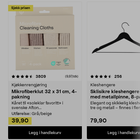
Sjekk prisen
4.5av 5 stjerner
anmeldelser
4.5av 5 stjerner
anmeldels
3809
256
(9,97/stk)
Kjøkkenrengjøring
Kleshengere
Mikrofiberklut 32 x 31 cm, 4-
Sklisikre kleshengere 
pakning
med metallpinne, 8-p
Kåret til «soleklar favoritt» i
Elegant og skikkelig kles
svenske Afton...
tre og metall – finnes i fle
Kleshe...
Utførelse:
Grå/beige
39,90
79,90
Legg i handlekurv
Legg i handlekurv