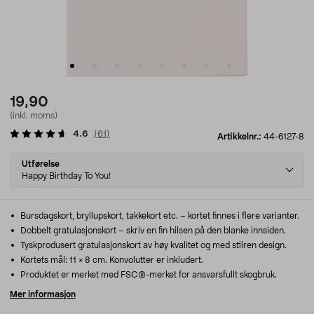
19,90
(inkl. moms)
4.6
(
61
)
Artikkelnr.:
44-6127-8
Select
Utførelse
variant
Happy Birthday To You!
Bursdagskort, bryllupskort, takkekort etc. – kortet finnes i flere varianter.
Dobbelt gratulasjonskort – skriv en fin hilsen på den blanke innsiden.
Tyskprodusert gratulasjonskort av høy kvalitet og med stilren design.
Kortets mål: 11 × 8 cm. Konvolutter er inkludert.
Produktet er merket med FSC®-merket for ansvarsfullt skogbruk.
Mer informasjon