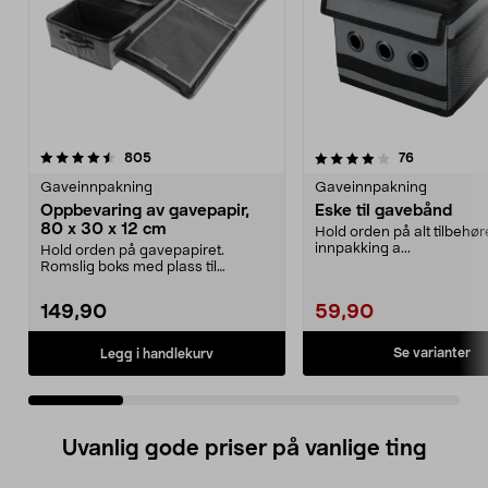
4.0 av 5 stjerner
anmeldelser
4.5 av 5 stjerner
anmeldelse
805
76
Gaveinnpakning
Gaveinnpakning
Oppbevaring av gavepapir,
Eske til gavebånd
80 x 30 x 12 cm
Hold orden på alt tilbehøret
innpakking a...
Hold orden på gavepapiret.
Romslig boks med plass til
gavepapir, gavebånd, teip ...
149,90
59,90
Se varianter
Legg i handlekurv
Uvanlig gode priser på vanlige ting