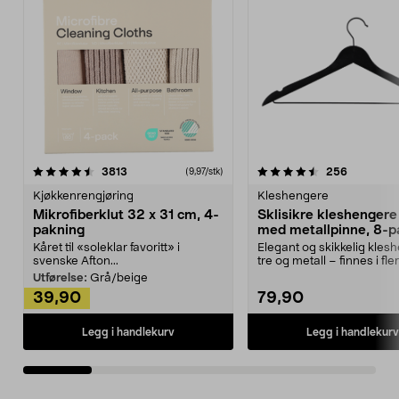
4.5av 5 stjerner
anmeldelser
4.5av 5 stjerner
anmeldels
3813
256
(9,97/stk)
Kjøkkenrengjøring
Kleshengere
Mikrofiberklut 32 x 31 cm, 4-
Sklisikre kleshengere 
pakning
med metallpinne, 8-p
Kåret til «soleklar favoritt» i
Elegant og skikkelig kles
svenske Afton...
tre og metall – finnes i fle
Kleshe...
Utførelse:
Grå/beige
39,90
79,90
Legg i handlekurv
Legg i handlekurv