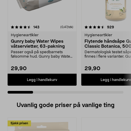
4.5 av 5 stjerner
anmeldelser
4.5 av 5 stjerner
anmeldels
143
929
(0,47/stk)
Hygieneartikler
Hygieneartikler
Gunry baby Water Wipes
Flytende håndsåpe G
våtservietter, 63-pakning
Classic Botanica, 50
Passer også på spedbarnets
Dermatologisk testet såp
følsomme hud. Gunry baby Water
finnes i flere varianter. G
Wipes er våtservietter...
Classic Botanica – f...
29,90
29,90
Legg i handlekurv
Legg i handlekurv
Uvanlig gode priser på vanlige ting
Sjekk prisen