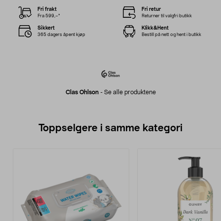
Fri frakt
Fri retur
Fra 599,–*
Returner til valgfri butikk
Sikkert
Klikk&Hent
365 dagers åpent kjøp
Bestill på nett og hent i butikk
Clas Ohlson
-
Se alle produktene
Toppselgere i samme kategori