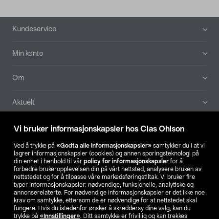
Bunntekst
Kundeservice
Min konto
Om
Aktuelt
Våre selskaper
Vi bruker informasjonskapsler hos Clas Ohlson
Ved å trykke på
«Godta alle informasjonskapsler»
samtykker du i at vi
Finn din butikk
lagrer informasjonskapsler (cookies) og annen sporingsteknologi på
din enhet i henhold til vår
policy for informasjonskapsler
for å
forbedre brukeropplevelsen din på vårt nettsted, analysere bruken av
SE
NO
FI
nettstedet og for å tilpasse våre markedsføringstiltak. Vi bruker fire
typer informasjonskapsler: nødvendige, funksjonelle, analytiske og
annonserelaterte. For nødvendige informasjonskapsler er det ikke noe
krav om samtykke, ettersom de er nødvendige for at nettstedet skal
fungere. Hvis du istedenfor ønsker å skreddersy dine valg, kan du
trykke på
«Innstillinger»
. Ditt samtykke er frivillig og kan trekkes