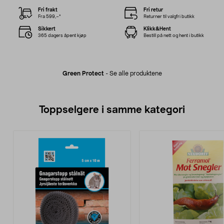
Fri frakt
Fri retur
Fra 599,–*
Returner til valgfri butikk
Sikkert
Klikk&Hent
365 dagers åpent kjøp
Bestill på nett og hent i butikk
Green Protect
-
Se alle produktene
Toppselgere i samme kategori