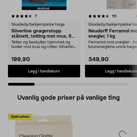
4.5 av 5 stjerner
anmeldelser
4.5 av 5 stjerner
anmeldelse
7
111
Skadedyrbekjempelse hage
Skadedyrbekjempelse h
Silverline gnagerstopp
Neudorff Ferramol m
stålnett, tetting mot mus, 5
snegler, 1 kg
cm x 10 m
Tetter og beskytter hjemmet og
Ferramol mot snegler - h
boder mot mus og rotter. Silverline
brunsneglene unna hage
gnagerstopp –...
Skader ikke mennesker og 
199,90
349,90
Legg i handlekurv
Legg i handlekurv
Uvanlig gode priser på vanlige ting
Sjekk prisen