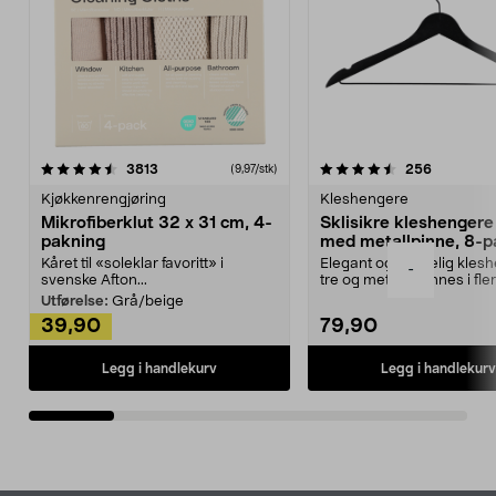
4.5av 5 stjerner
anmeldelser
4.5av 5 stjerner
anmeldels
3813
256
(9,97/stk)
Kjøkkenrengjøring
Kleshengere
Mikrofiberklut 32 x 31 cm, 4-
Sklisikre kleshengere 
pakning
med metallpinne, 8-p
Kåret til «soleklar favoritt» i
Elegant og skikkelig kles
-
svenske Afton...
tre og metall – finnes i fle
Kleshe...
Utførelse:
Grå/beige
39,90
79,90
Legg i handlekurv
Legg i handlekurv