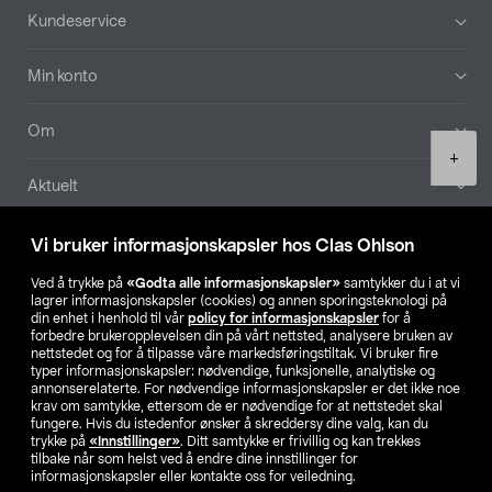
Bunntekst
Kundeservice
Min konto
Om
Product
+
quantity
Aktuelt
Våre selskaper
Vi bruker informasjonskapsler hos Clas Ohlson
Ved å trykke på
«Godta alle informasjonskapsler»
samtykker du i at vi
Finn din butikk
lagrer informasjonskapsler (cookies) og annen sporingsteknologi på
din enhet i henhold til vår
policy for informasjonskapsler
for å
forbedre brukeropplevelsen din på vårt nettsted, analysere bruken av
SE
NO
FI
nettstedet og for å tilpasse våre markedsføringstiltak. Vi bruker fire
typer informasjonskapsler: nødvendige, funksjonelle, analytiske og
annonserelaterte. For nødvendige informasjonskapsler er det ikke noe
krav om samtykke, ettersom de er nødvendige for at nettstedet skal
fungere. Hvis du istedenfor ønsker å skreddersy dine valg, kan du
trykke på
«Innstillinger»
. Ditt samtykke er frivillig og kan trekkes
tilbake når som helst ved å endre dine innstillinger for
informasjonskapsler eller kontakte oss for veiledning.
Privacy statement
Medlemsvilkår
Kjøpsvilkår
For bedrifter