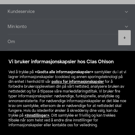
Bunntekst
Kundeservice
Min konto
Product
+
quantity
Om
Aktuelt
Vi bruker informasjonskapsler hos Clas Ohlson
Våre selskaper
Ved å trykke på
«Godta alle informasjonskapsler»
samtykker du i at vi
lagrer informasjonskapsler (cookies) og annen sporingsteknologi på
din enhet i henhold til vår
policy for informasjonskapsler
for å
Finn din butikk
forbedre brukeropplevelsen din på vårt nettsted, analysere bruken av
nettstedet og for å tilpasse våre markedsføringstiltak. Vi bruker fire
typer informasjonskapsler: nødvendige, funksjonelle, analytiske og
annonserelaterte. For nødvendige informasjonskapsler er det ikke noe
SE
NO
FI
krav om samtykke, ettersom de er nødvendige for at nettstedet skal
fungere. Hvis du istedenfor ønsker å skreddersy dine valg, kan du
trykke på
«Innstillinger»
. Ditt samtykke er frivillig og kan trekkes
tilbake når som helst ved å endre dine innstillinger for
informasjonskapsler eller kontakte oss for veiledning.