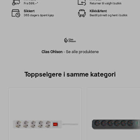
Fra 599,–*
Returner til valgfri butikk
Sikkert
Klikk&Hent
365 dagers åpent kjøp
Bestill på nett og hent i butikk
Clas Ohlson
-
Se alle produktene
Toppselgere i samme kategori