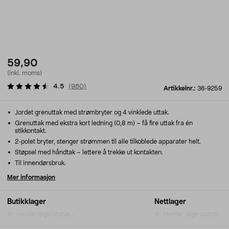
59,90
(inkl. moms)
4.5
(
980
)
Artikkelnr.:
36-9259
Jordet grenuttak med strømbryter og 4 vinklede uttak.
Grenuttak med ekstra kort ledning (0,8 m) – få fire uttak fra én
stikkontakt.
2-polet bryter, stenger strømmen til alle tilkoblede apparater helt.
Støpsel med håndtak – lettere å trekke ut kontakten.
Til innendørsbruk.
Mer informasjon
Butikklager
Nettlager
Henter lagerstatus...
Henter lagerstatus...