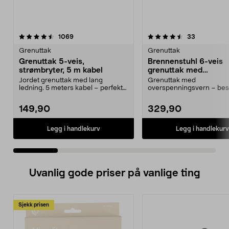
4.5 av 5 stjerner
anmeldelser
4.5 av 5 stjerner
anmeldelse
1069
33
Grenuttak
Grenuttak
Grenuttak 5-veis,
Brennenstuhl 6-veis
strømbryter, 5 m kabel
grenuttak med
overspenningsvern, 5
Jordet grenuttak med lang
Grenuttak med
ledning. 5 meters kabel – perfekt
overspenningsvern – bes
som skjøteledning. 2...
sensitiv elektronikk ved
lynnedslag....
149,90
329,90
Legg i handlekurv
Legg i handlekurv
Uvanlig gode priser på vanlige ting
Sjekk prisen