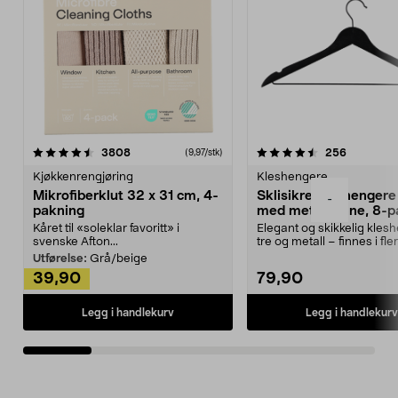
4.5av 5 stjerner
anmeldelser
4.5av 5 stjerner
anmeldels
3808
256
(9,97/stk)
Kjøkkenrengjøring
Kleshengere
Mikrofiberklut 32 x 31 cm, 4-
Sklisikre kleshengere 
-
pakning
med metallpinne, 8-p
Kåret til «soleklar favoritt» i
Elegant og skikkelig kles
svenske Afton...
tre og metall – finnes i fle
Kleshe...
Utførelse:
Grå/beige
39,90
79,90
Legg i handlekurv
Legg i handlekurv