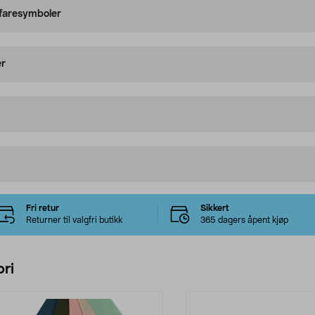
 faresymboler
er
Fri retur
Sikkert
Returner til valgfri butikk
365 dagers åpent kjøp
ri