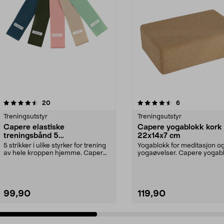
4.5 av 5 stjerner
anmeldelser
4.5 av 5 stjerner
anmeldelser
20
6
Treningsutstyr
Treningsutstyr
Capere elastiske
Capere yogablokk kork
treningsbånd 5
22x14x7 cm
motstandsnivåer 5-pakning
5 strikker i ulike styrker for trening
Yogablokk for meditasjon og
av hele kroppen hjemme. Capere
yogaøvelser. Capere yogabl
elastiske ...
solid kork – 3...
99,90
119,90