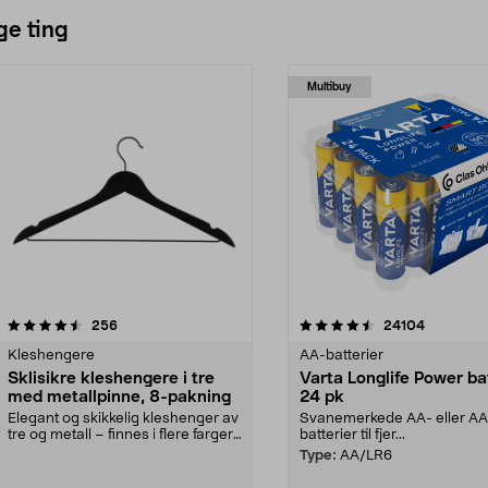
ge ting
Multibuy
4.5av 5 stjerner
anmeldelser
4.5av 5 stjerner
anmeldels
256
24104
Kleshengere
AA-batterier
Sklisikre kleshengere i tre
Varta Longlife Power ba
med metallpinne, 8-pakning
24 pk
Elegant og skikkelig kleshenger av
Svanemerkede AA- eller A
tre og metall – finnes i flere farger.
batterier til fjer...
Kleshe...
Type:
AA/LR6