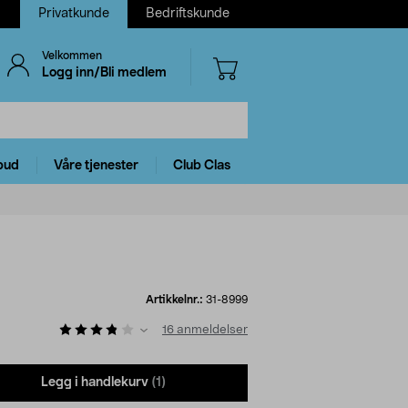
Privatkunde
Bedriftskunde
Velkommen
Logg inn/Bli medlem
bud
Våre tjenester
Club Clas
Artikkelnr.:
31-8999
16
anmeldelser
Legg i handlekurv
(1)