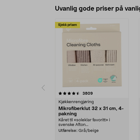
Uvanlig gode priser på vanli
Sjekk prisen
5av 5 stjerner
4.5av 5 stjerner
anmeldelser
3809
Kjøkkenrengjøring
Mikrofiberklut 32 x 31 cm, 4-
pakning
Kåret til «soleklar favoritt» i
svenske Afton...
Utførelse:
Grå/beige