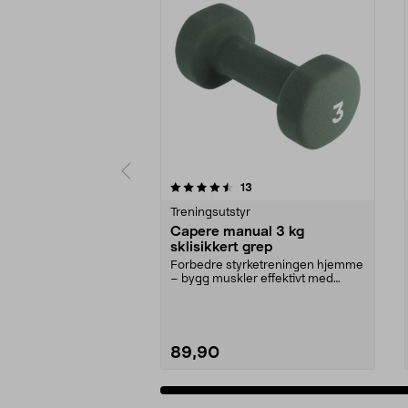
5 av 5 stjerner
4.5 av 5 stjerner
anmeldelser
13
Treningsutstyr
Capere manual 3 kg
sklisikkert grep
Forbedre styrketreningen hjemme
– bygg muskler effektivt med
håndvekter. Capere ...
89,90