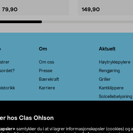
79,90
149,90
Legg i handlekurv
Legg i handlekurv
o
Om
Aktuelt
strer
Om oss
Høytrykkspylere
sordet?
Presse
Rengjøring
Bærekraft
Griller
istorikk
Karriere
Kantklippere
Solcellebelysning
er hos Clas Ohlson
kapsler»
samtykker du i at vi lagrer informasjonskapsler (cookies) og 