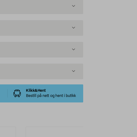
Klikk&Hent
Bestill på nett og hent i butikk