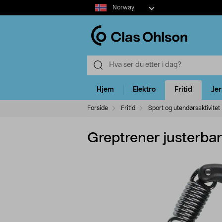
Select
Norway
market
Hjem
Elektro
Fritid
Je
Forside
Fritid
Sport og utendørsaktivitet
Greptrener justerbar