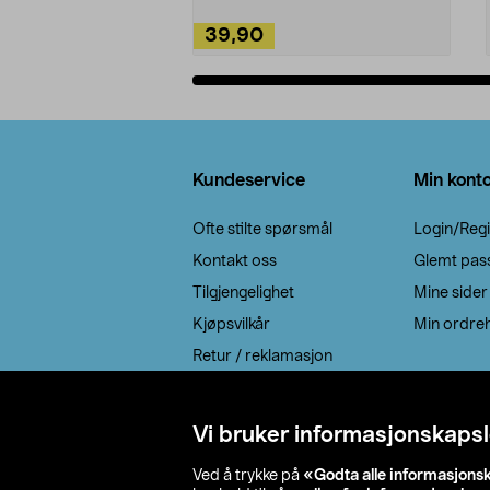
39,90
Legg i handlekurv
Bunntekst
Kundeservice
Min kont
Ofte stilte spørsmål
Login/Regi
Kontakt oss
Glemt pas
Tilgjengelighet
Mine sider
Kjøpsvilkår
Min ordreh
Retur / reklamasjon
EE-avfall
Cookie policy
Vi bruker informasjonskapsl
Leveringsalternativ
Ved å trykke på
«Godta alle informasjons