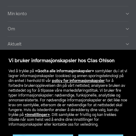
Min konto
Om
Aktuelt
Våre selskaper
Vi bruker informasjonskapsler hos Clas Ohlson
Ved å trykke på
«Godta alle informasjonskapsler»
samtykker du i at vi
Finn din butikk
lagrer informasjonskapsler (cookies) og annen sporingsteknologi på
din enhet i henhold til vår
policy for informasjonskapsler
for å
forbedre brukeropplevelsen din på vårt nettsted, analysere bruken av
SE
NO
FI
nettstedet og for å tilpasse våre markedsføringstiltak. Vi bruker fire
typer informasjonskapsler: nødvendige, funksjonelle, analytiske og
annonserelaterte. For nødvendige informasjonskapsler er det ikke noe
krav om samtykke, ettersom de er nødvendige for at nettstedet skal
fungere. Hvis du istedenfor ønsker å skreddersy dine valg, kan du
trykke på
«Innstillinger»
. Ditt samtykke er frivillig og kan trekkes
tilbake når som helst ved å endre dine innstillinger for
informasjonskapsler eller kontakte oss for veiledning.
Privacy statement
Medlemsvilkår
Kjøpsvilkår
For bedrifter
Endre til priser ekskl. moms