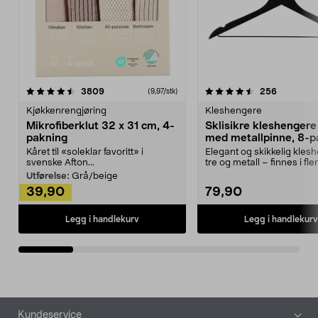
4.5av 5 stjerner
anmeldelser
4.5av 5 stjerner
anmeldels
3809
256
(9,97/stk)
Kjøkkenrengjøring
Kleshengere
Mikrofiberklut 32 x 31 cm, 4-
Sklisikre kleshengere 
pakning
med metallpinne, 8-p
Kåret til «soleklar favoritt» i
Elegant og skikkelig kles
svenske Afton...
tre og metall – finnes i fle
Kleshe...
Utførelse:
Grå/beige
39,90
79,90
Legg i handlekurv
Legg i handlekurv
Bunntekst
Kundeservice