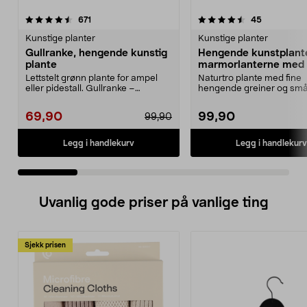
4.5 av 5 stjerner
anmeldelser
4.5 av 5 stjerner
anmeldelse
671
45
Kunstige planter
Kunstige planter
Gullranke, hengende kunstig
Hengende kunstplant
plante
marmorlanterne med 
54 cm
Lettstelt grønn plante for ampel
Naturtro plante med fine
eller pidestall. Gullranke –
hengende greiner og sm
hengende grønn kun...
blader – perfekt i en am...
69,90
99,90
99,90
Legg i handlekurv
Legg i handlekurv
Uvanlig gode priser på vanlige ting
Sjekk prisen