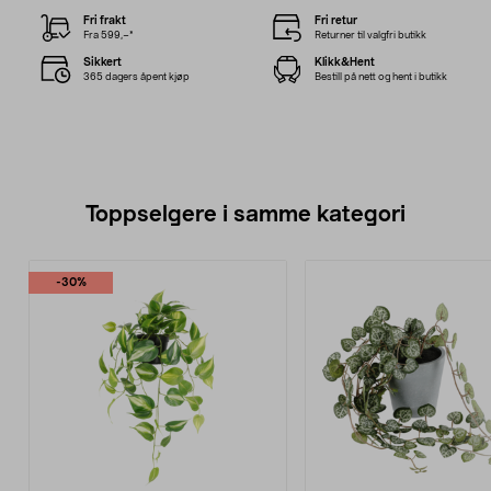
Fri frakt
Fri retur
Fra 599,–*
Returner til valgfri butikk
Sikkert
Klikk&Hent
365 dagers åpent kjøp
Bestill på nett og hent i butikk
Toppselgere i samme kategori
-30%