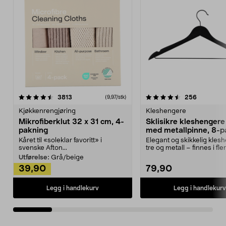
4.5av 5 stjerner
anmeldelser
4.5av 5 stjerner
anmeldels
3813
256
(9,97/stk)
Kjøkkenrengjøring
Kleshengere
Mikrofiberklut 32 x 31 cm, 4-
Sklisikre kleshengere 
pakning
med metallpinne, 8-p
Kåret til «soleklar favoritt» i
Elegant og skikkelig kles
svenske Afton...
tre og metall – finnes i fle
Kleshe...
Utførelse:
Grå/beige
39,90
79,90
Legg i handlekurv
Legg i handlekurv