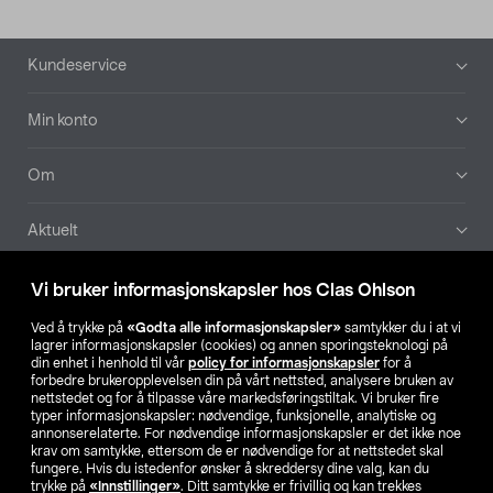
Bunntekst
Kundeservice
Min konto
Om
Aktuelt
Våre selskaper
Vi bruker informasjonskapsler hos Clas Ohlson
Ved å trykke på
«Godta alle informasjonskapsler»
samtykker du i at vi
Finn din butikk
lagrer informasjonskapsler (cookies) og annen sporingsteknologi på
din enhet i henhold til vår
policy for informasjonskapsler
for å
forbedre brukeropplevelsen din på vårt nettsted, analysere bruken av
SE
NO
FI
nettstedet og for å tilpasse våre markedsføringstiltak. Vi bruker fire
typer informasjonskapsler: nødvendige, funksjonelle, analytiske og
annonserelaterte. For nødvendige informasjonskapsler er det ikke noe
krav om samtykke, ettersom de er nødvendige for at nettstedet skal
fungere. Hvis du istedenfor ønsker å skreddersy dine valg, kan du
trykke på
«Innstillinger»
. Ditt samtykke er frivillig og kan trekkes