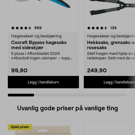
4.5 av 5 stjerner
anmeldelser
5.0 av 5 stjerner
anmeldels
559
135
Hagesakser og beskjæring
Hagesakser og beskjæri
Cocraft Bypass hagesaks
Hekksaks, grensaks o
med sideskjær
rosesaks
5 pluss i Aftonbladet 2024
Stell hagen med hjelp av 
«Absolutt ingen ulemper – topp
redskaper. Sett med de va
produkt!». Stell bloms...
verktøyene d...
99,90
249,90
Legg i handlekurv
Legg i handlekurv
Uvanlig gode priser på vanlige ting
Sjekk prisen