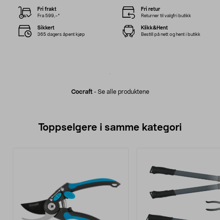
Fri frakt
Fri retur
Fra 599,–*
Returner til valgfri butikk
Sikkert
Klikk&Hent
365 dagers åpent kjøp
Bestill på nett og hent i butikk
Cocraft
-
Se alle produktene
Toppselgere i samme kategori