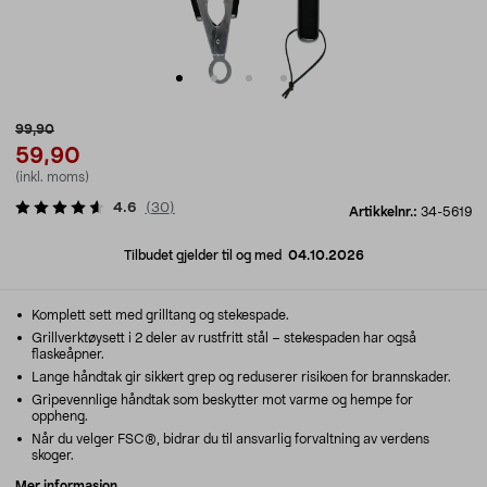
99,90
59,90
(inkl. moms)
4.6
(
30
)
Artikkelnr.:
34-5619
Tilbudet gjelder til og med
04.10.2026
Komplett sett med grilltang og stekespade.
Grillverktøysett i 2 deler av rustfritt stål – stekespaden har også
flaskeåpner.
Lange håndtak gir sikkert grep og reduserer risikoen for brannskader.
Gripevennlige håndtak som beskytter mot varme og hempe for
oppheng.
Når du velger FSC®, bidrar du til ansvarlig forvaltning av verdens
skoger.
Mer informasjon