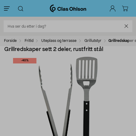
Forside
Fritid
Uteplass og terrasse
Grillutstyr
Grillredskaper se
Grillredskaper sett 2 deler, rustfritt stål
-40%