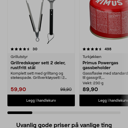
4.5 av 5 stjerner
anmeldelser
4.0 av 5 stjerner
anmeldels
30
498
Grillutstyr
Turkjøkken
Grillredskaper sett 2 deler,
Primus Powergas
rustfritt stål
gassbeholder
Komplett sett med grilltang og
Gassflaske med standard
stekespade. Grillverktøysett i 2
til gassgrill,...
deler av rustfri...
Vekt:
230 g
59,90
89,90
99,90
Legg i handlekurv
Legg i handlekurv
Uvanlig gode priser på vanlige ting