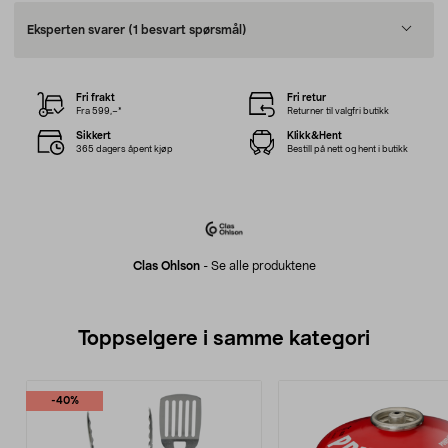
Eksperten svarer
(1 besvart spørsmål)
Fri frakt
Fri retur
Fra 599,–*
Returner til valgfri butikk
Sikkert
Klikk&Hent
365 dagers åpent kjøp
Bestill på nett og hent i butikk
Clas Ohlson
-
Se alle produktene
Toppselgere i samme kategori
-40%