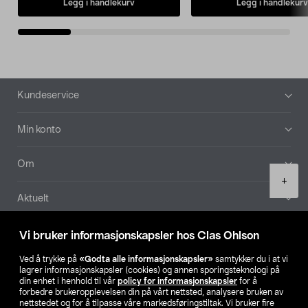
Legg i handlekurv
Legg i handlekurv
Bunntekst
Kundeservice
Min konto
Om
Product
+
quantity
Aktuelt
Våre selskaper
Vi bruker informasjonskapsler hos Clas Ohlson
Ved å trykke på
«Godta alle informasjonskapsler»
samtykker du i at vi
Finn din butikk
lagrer informasjonskapsler (cookies) og annen sporingsteknologi på
din enhet i henhold til vår
policy for informasjonskapsler
for å
forbedre brukeropplevelsen din på vårt nettsted, analysere bruken av
SE
NO
FI
nettstedet og for å tilpasse våre markedsføringstiltak. Vi bruker fire