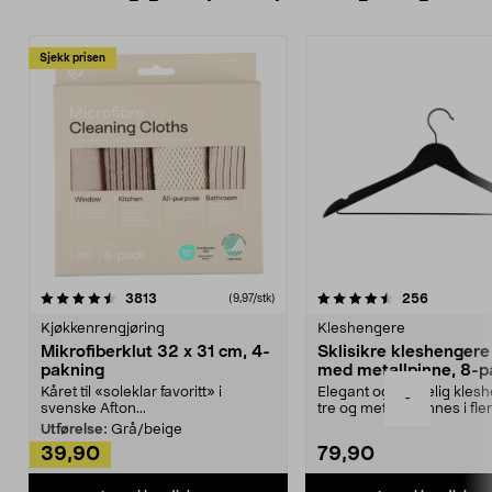
Sjekk prisen
4.5av 5 stjerner
anmeldelser
4.5av 5 stjerner
anmeldels
3813
256
(9,97/stk)
Kjøkkenrengjøring
Kleshengere
Mikrofiberklut 32 x 31 cm, 4-
Sklisikre kleshengere 
pakning
med metallpinne, 8-p
Kåret til «soleklar favoritt» i
Elegant og skikkelig kles
-
svenske Afton...
tre og metall – finnes i fle
Kleshe...
Utførelse:
Grå/beige
39,90
79,90