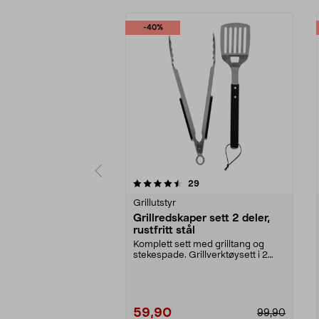
-40%
5 av 5 stjerner
4.5 av 5 stjerner
anmeldelser
29
Grillutstyr
Grillredskaper sett 2 deler,
rustfritt stål
Komplett sett med grilltang og
stekespade. Grillverktøysett i 2
deler av rustfri...
59,90
99,90