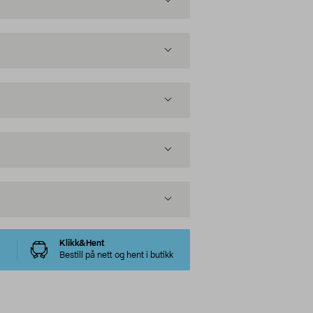
Klikk&Hent
Bestill på nett og hent i butikk