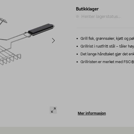
Butikklager
Henter lagerstatus...
Grill fisk, grønnsaker, kjøtt og p
Grillrist i rustfritt stål – tåler h
Det lange håndtaket gjør det enk
Grillristen er merket med FSC®,
Mer informasjon