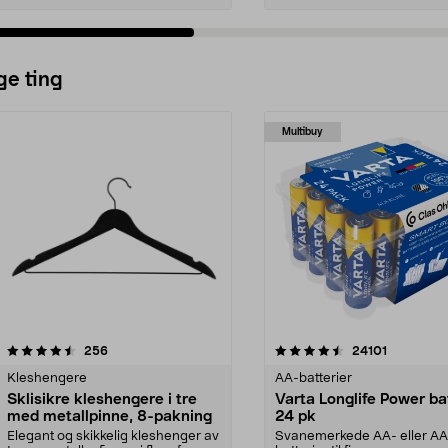
ge ting
Multibuy
4.5av 5 stjerner
anmeldelser
4.5av 5 stjerner
anmeldels
256
24101
Kleshengere
AA-batterier
Sklisikre kleshengere i tre
Varta Longlife Power ba
med metallpinne, 8-pakning
24 pk
Elegant og skikkelig kleshenger av
Svanemerkede AA- eller A