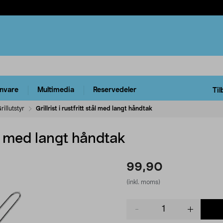
rnvare
Multimedia
Reservedeler
Til
rillutstyr
Grillrist i rustfritt stål med langt håndtak
stål med langt håndtak
99,90
(inkl. moms)
Product
quantity