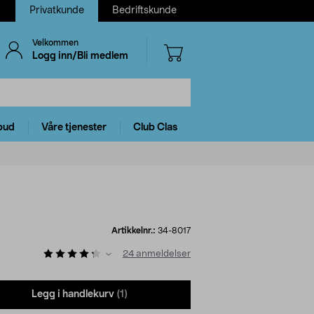
Privatkunde
Bedriftskunde
Velkommen
Logg inn/Bli medlem
bud
Våre tjenester
Club Clas
Artikkelnr.:
34-8017
24
anmeldelser
Legg i handlekurv
(1)