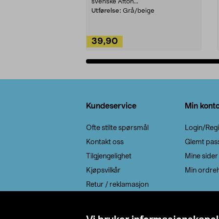
svenske Afton...
Utførelse:
Grå/beige
39,90
Legg i handlekurv
Bunntekst
Kundeservice
Min kont
Ofte stilte spørsmål
Login/Regi
Kontakt oss
Glemt pas
Tilgjengelighet
Mine sider
Kjøpsvilkår
Min ordreh
Retur / reklamasjon
EE-avfall
Cookie policy