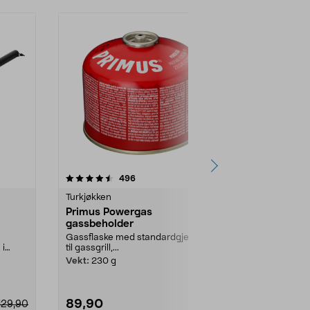
4.5 av 5 stjerner
anmeldelser
4.5
496
4
Turkjøkken
Turkjøkken
Primus Powergas
Primus Pow
gassbeholder
gassbehold
Gassflaske med standardgjenger
Gassflaske m
 i
til gassgrill,...
til gassgrill,...
Vekt:
230 g
Vekt:
450 g
89,90
139,90
129,90