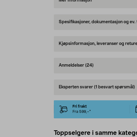
Mer informasjon
Spesifikasjoner, dokumentasjon og ev.
Kjøpsinformasjon, leveranser og retur
Anmeldelser
(24)
Eksperten svarer
(1 besvart spørsmål)
Fri frakt
Fra 599,–*
Toppselgere i samme katego