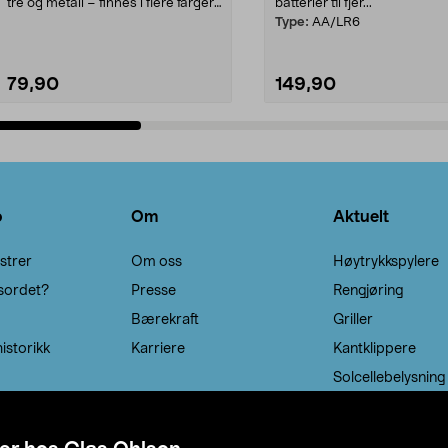
tre og metall – finnes i flere farger.
batterier til fjer...
Kleshe...
Type:
AA/LR6
79,90
149,90
Legg i handlekurv
Legg i handlekurv
o
Om
Aktuelt
strer
Om oss
Høytrykkspylere
sordet?
Presse
Rengjøring
Bærekraft
Griller
istorikk
Karriere
Kantklippere
Solcellebelysning