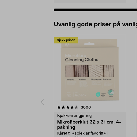
Uvanlig gode priser på vanli
Sjekk prisen
5av 5 stjerner
4.5av 5 stjerner
anmeldelser
3808
Kjøkkenrengjøring
Mikrofiberklut 32 x 31 cm, 4-
pakning
Kåret til «soleklar favoritt» i