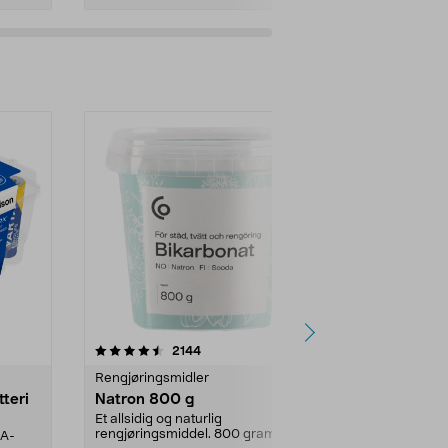
er
4.0av 5 stjerner
anmeldelser
4.5
2144
4
Rengjøringsmidler
Levende lys
tteri
Natron 800 g
Telys steari
prosent ste
Et allsidig og naturlig
rengjøringsmiddel. 800 gram
AA-
100 % stearin