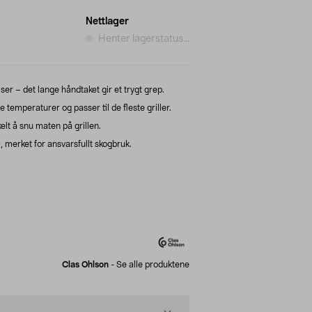
Nettlager
Henter lagerstatus...
ølser – det lange håndtaket gir et trygt grep.
øye temperaturer og passer til de fleste griller.
elt å snu maten på grillen.
 merket for ansvarsfullt skogbruk.
Clas Ohlson
-
Se alle produktene