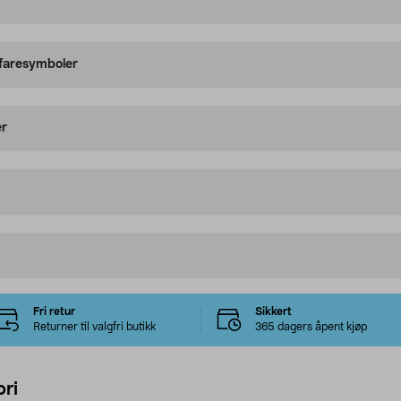
 faresymboler
er
Fri retur
Sikkert
Returner til valgfri butikk
365 dagers åpent kjøp
ri