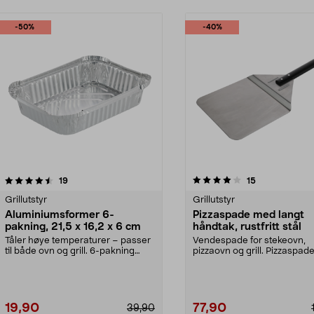
-50%
-40%
4.0 av 5 stjerner
anmeldelser
4.5 av 5 stjerner
anmeldelser
19
15
Grillutstyr
Grillutstyr
Aluminiumsformer 6-
Pizzaspade med langt
pakning, 21,5 x 16,2 x 6 cm
håndtak, rustfritt stål
Tåler høye temperaturer – passer
Vendespade for stekeovn,
til både ovn og grill. 6-pakning
pizzaovn og grill. Pizzaspade
aluminiumsform...
rustfritt stål med lang...
19,90
77,90
39,90