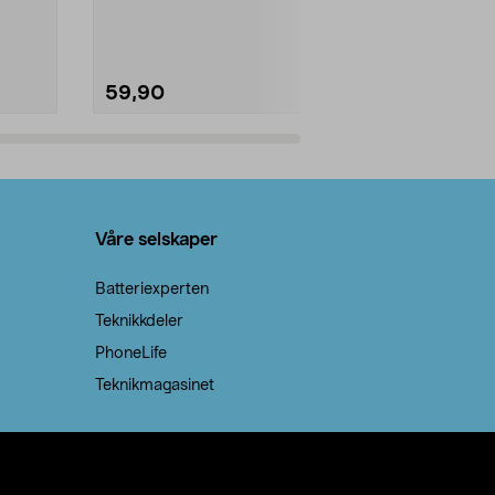
natron – til rengjøring både...
råvarer. Produ
brenner med e
59,90
69,90
Legg i handlekurv
Legg 
Våre selskaper
Batteriexperten
Teknikkdeler
PhoneLife
Teknikmagasinet