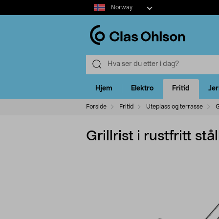
Select
Norway
market
Hjem
Elektro
Fritid
Je
Forside
Fritid
Uteplass og terrasse
G
Grillrist i rustfritt 