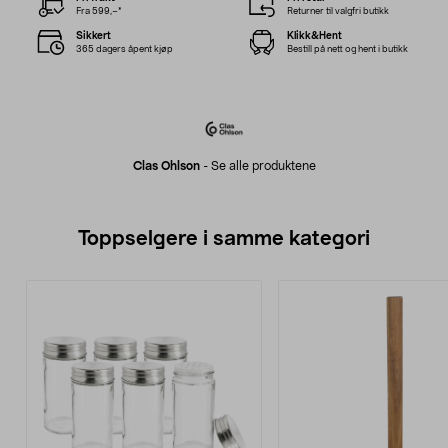
Fra 599,–*
Returner til valgfri butikk
Sikkert
Klikk&Hent
365 dagers åpent kjøp
Bestill på nett og hent i butikk
Clas Ohlson
-
Se alle produktene
Toppselgere i samme kategori