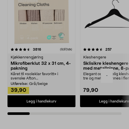
4.5av 5 stjerner
anmeldelser
4.5av 5 stjerner
anmeldels
3816
257
(9,97/stk)
Kjøkkenrengjøring
Kleshengere
Mikrofiberklut 32 x 31 cm, 4-
Sklisikre kleshengere 
pakning
med metallpinne, 8-p
Kåret til «soleklar favoritt» i
Elegant og skikkelig kles
-
svenske Afton...
tre og metall – finnes i fle
Kleshe...
Utførelse:
Grå/beige
39,90
79,90
Legg i handlekurv
Legg i handlekurv