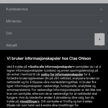
Bunntekst
Kundeservice
Min konto
Om
Product
+
quantity
Aktuelt
Våre selskaper
Vi bruker informasjonskapsler hos Clas Ohlson
Ved å trykke på
«Godta alle informasjonskapsler»
samtykker du i at vi
Finn din butikk
lagrer informasjonskapsler (cookies) og annen sporingsteknologi på
din enhet i henhold til vår
policy for informasjonskapsler
for å
forbedre brukeropplevelsen din på vårt nettsted, analysere bruken av
SE
NO
FI
nettstedet og for å tilpasse våre markedsføringstiltak. Vi bruker fire
typer informasjonskapsler: nødvendige, funksjonelle, analytiske og
annonserelaterte. For nødvendige informasjonskapsler er det ikke noe
krav om samtykke, ettersom de er nødvendige for at nettstedet skal
fungere. Hvis du istedenfor ønsker å skreddersy dine valg, kan du
trykke på
«Innstillinger»
. Ditt samtykke er frivillig og kan trekkes
tilbake når som helst ved å endre dine innstillinger for