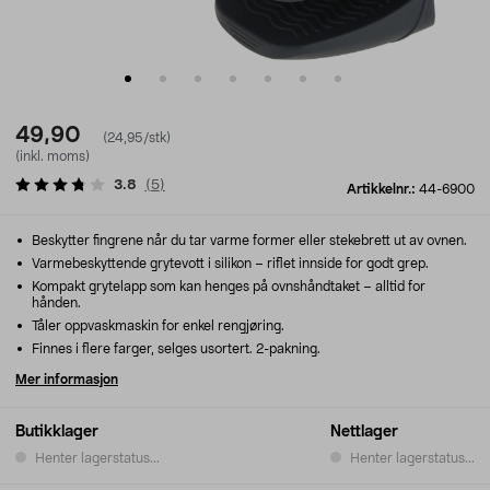
49,90
(24,95/stk)
(inkl. moms)
3.8
(
5
)
Artikkelnr.:
44-6900
Beskytter fingrene når du tar varme former eller stekebrett ut av ovnen.
Varmebeskyttende grytevott i silikon – riflet innside for godt grep.
Kompakt grytelapp som kan henges på ovnshåndtaket – alltid for
hånden.
Tåler oppvaskmaskin for enkel rengjøring.
Finnes i flere farger, selges usortert. 2-pakning.
Mer informasjon
Butikklager
Nettlager
Henter lagerstatus...
Henter lagerstatus...