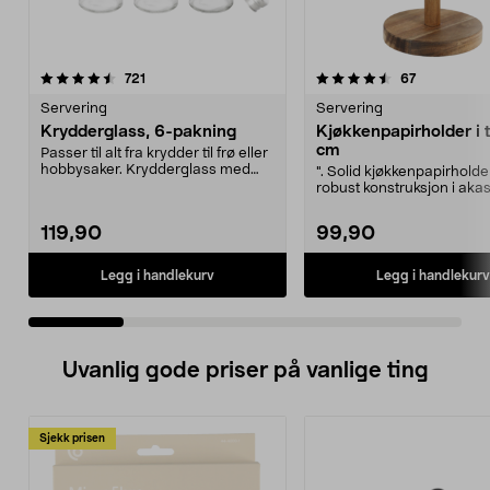
4.5 av 5 stjerner
anmeldelser
4.0 av 5 stjerner
anmeldelse
721
67
Servering
Servering
Krydderglass, 6-pakning
Kjøkkenpapirholder i 
cm
Passer til alt fra krydder til frø eller
hobbysaker. Krydderglass med
". Solid kjøkkenpapirholde
skrulokk o...
robust konstruksjon i akas
Kjøkkenpapirholde...
119,90
99,90
Legg i handlekurv
Legg i handlekurv
Uvanlig gode priser på vanlige ting
Sjekk prisen