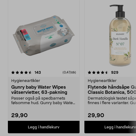
4.5 av 5 stjerner
anmeldelser
4.5 av 5 stjerner
anmeldels
143
929
(0,47/stk)
Hygieneartikler
Hygieneartikler
Gunry baby Water Wipes
Flytende håndsåpe G
våtservietter, 63-pakning
Classic Botanica, 50
Passer også på spedbarnets
Dermatologisk testet såp
følsomme hud. Gunry baby Water
finnes i flere varianter. G
Wipes er våtservietter...
Classic Botanica – f...
29,90
29,90
Legg i handlekurv
Legg i handlekurv