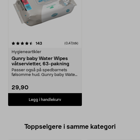
anmeldelser
143
(0,47/stk)
Hygieneartikler
Gunry baby Water Wipes
våtservietter, 63-pakning
Passer også på spedbarnets
følsomme hud. Gunry baby Water
Wipes er våtservietter...
29,90
Legg i handlekurv
Toppselgere i samme kategori