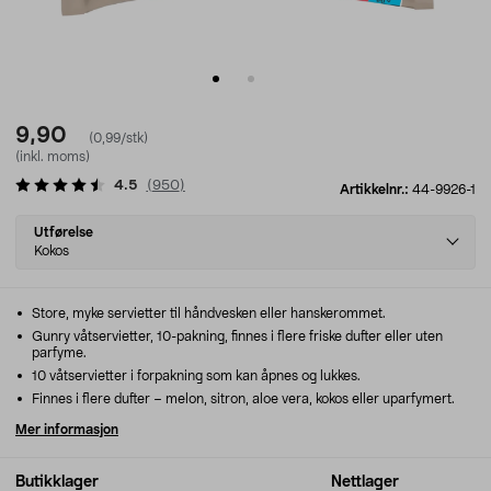
9,90
(0,99/stk)
(inkl. moms)
4.5
(
950
)
Artikkelnr.:
44-9926-1
Select
Utførelse
variant
Kokos
Store, myke servietter til håndvesken eller hanskerommet.
Gunry våtservietter, 10-pakning, finnes i flere friske dufter eller uten
parfyme.
10 våtservietter i forpakning som kan åpnes og lukkes.
Finnes i flere dufter – melon, sitron, aloe vera, kokos eller uparfymert.
Mer informasjon
Butikklager
Nettlager