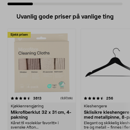
Uvanlig gode priser på vanlige ting
Sjekk prisen
4.5av 5 stjerner
anmeldelser
4.5av 5 stjerner
anmeldels
3813
256
(9,97/stk)
Kjøkkenrengjøring
Kleshengere
Mikrofiberklut 32 x 31 cm, 4-
Sklisikre kleshengere 
pakning
med metallpinne, 8-p
Kåret til «soleklar favoritt» i
Elegant og skikkelig kles
svenske Afton...
tre og metall – finnes i fle