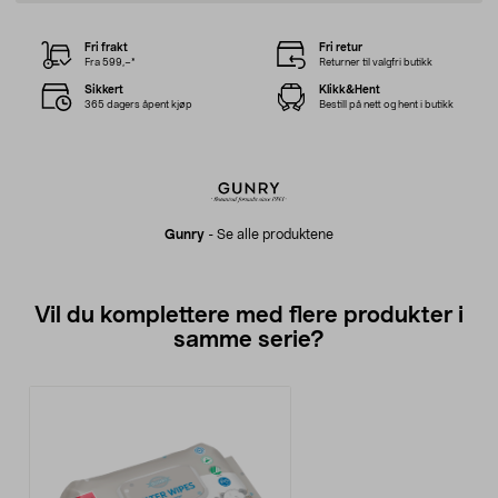
Fri frakt
Fri retur
Fra 599,–*
Returner til valgfri butikk
Sikkert
Klikk&Hent
365 dagers åpent kjøp
Bestill på nett og hent i butikk
Gunry
-
Se alle produktene
Vil du komplettere med flere produkter i
samme serie?