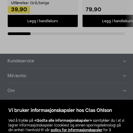
Kleshe...
Utførelse:
Grå/beige
39,90
79,90
Legg i handlekurv
Legg i handlekurv
Bunntekst
Kundeservice
Min konto
Om
Aktuelt
Vi bruker informasjonskapsler hos Clas Ohlson
Våre selskaper
Ved å trykke på
«Godta alle informasjonskapsler»
samtykker du i at vi
lagrer informasjonskapsler (cookies) og annen sporingsteknologi på
din enhet i henhold til vår
policy for informasjonskapsler
for å