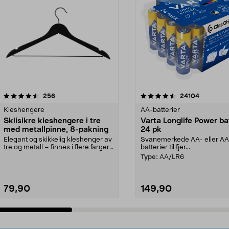
4.5av 5 stjerner
anmeldelser
4.5av 5 stjerner
anmeldels
256
24104
Kleshengere
AA-batterier
Sklisikre kleshengere i tre
Varta Longlife Power ba
med metallpinne, 8-pakning
24 pk
Elegant og skikkelig kleshenger av
Svanemerkede AA- eller A
tre og metall – finnes i flere farger.
batterier til fjer...
Kleshe...
Type:
AA/LR6
79,90
149,90
Legg i handlekurv
Legg i handlekurv