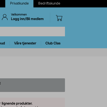
Privatkunde
Bedriftskunde
Velkommen
Logg inn/Bli medlem
bud
Våre tjenester
Club Clas
t
er
lignende produkter.