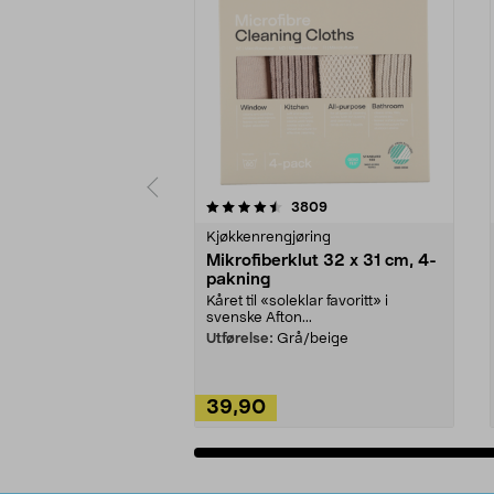
5av 5 stjerner
4.5av 5 stjerner
anmeldelser
3809
Kjøkkenrengjøring
Mikrofiberklut 32 x 31 cm, 4-
pakning
Kåret til «soleklar favoritt» i
svenske Afton...
Utførelse:
Grå/beige
39,90
Legg i handlekurv