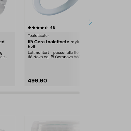
4.5 av 5 stjerner
anmeldelser
3.5
68
1
Toalettseter
Toalettseter
ed
Ifö Cera toalettsete mykt,
Softclose t
hvit
universal, 
og
Lettmontert – passer alle Ifö Cera,
Passer de fles
alt
Ifö Nova og Ifö Ceranova WC-
– sikker og s
stoler. Ifö Cera...
slark. Har...
499,90
799,00