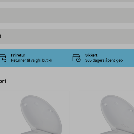
)
Fri retur
Sikkert
Returner til valgfri butikk
365 dagers åpent kjøp
ri