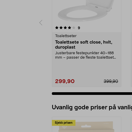
0 av 5 stjerner
4.5 av 5 stjerner
anmeldelser
9
Toalettseter
Toalettsete soft close, hvit,
duroplast
Justerbare festepunkter 40–188
mm – passer de fleste toalettseter.
Robust toalet...
299,90
399,90
Uvanlig gode priser på vanli
Sjekk prisen