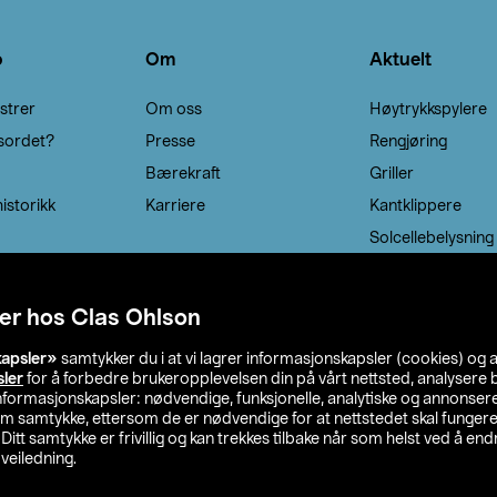
o
Om
Aktuelt
strer
Om oss
Høytrykkspylere
sordet?
Presse
Rengjøring
Bærekraft
Griller
istorikk
Karriere
Kantklippere
Solcellebelysning
er hos Clas Ohlson
kapsler»
samtykker du i at vi lagrer informasjonskapsler (cookies) og 
sler
for å forbedre brukeropplevelsen din på vårt nettsted, analysere b
 informasjonskapsler: nødvendige, funksjonelle, analytiske og annonse
om samtykke, ettersom de er nødvendige for at nettstedet skal fungere
. Ditt samtykke er frivillig og kan trekkes tilbake når som helst ved å endr
veiledning.
lson
Privacy statement
Medlemsvilkår
Kjøpsvilkår
F