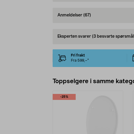
Anmeldelser
(67)
Eksperten svarer
(3 besvarte spørsmål
Fri frakt
Fra 599,–*
Toppselgere i samme katego
-25%