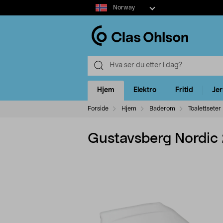
Select
Norway
market
Hjem
Elektro
Fritid
Je
Forside
Hjem
Baderom
Toalettseter
Gustavsberg Nordic 2