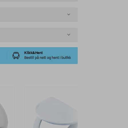
Klikk&Hent
Bestill på nett og hent i butikk