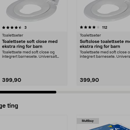
4.0 av 5 stjerner
anmeldelser
4.5 av 5 stjerner
anmeldelser
3
112
Toalettseter
Toalettseter
Toalettsete soft close med
Softclose toalettsete m
ekstra ring for barn
ekstra ring for barn
Toalettsete med soft close og
Toalettsete med soft close 
integrert barnesete. Universalt
integrert barnesete. Univers
toalettsete med so...
toalettsete med so...
399,90
399,90
ge ting
Multibuy