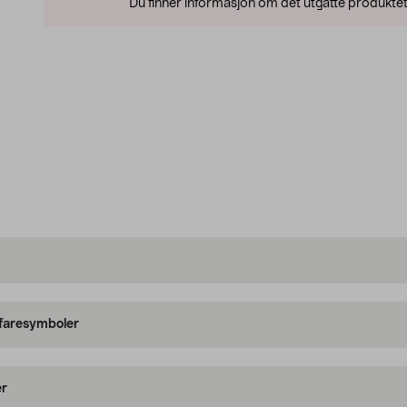
Du finner informasjon om det utgåtte produktet
 faresymboler
er