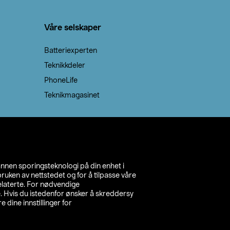
Våre selskaper
Batteriexperten
Teknikkdeler
PhoneLife
Teknikmagasinet
annen sporingsteknologi på din enhet i
ruken av nettstedet og for å tilpasse våre
relaterte. For nødvendige
. Hvis du istedenfor ønsker å skreddersy
e dine innstillinger for
inn din butikk