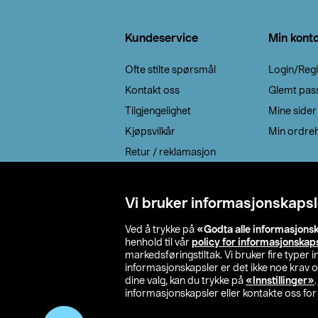
Bunntekst
Kundeservice
Min kont
Ofte stilte spørsmål
Login/Regi
Kontakt oss
Glemt pas
Tilgjengelighet
Mine sider
Kjøpsvilkår
Min ordreh
Retur / reklamasjon
EE-avfall
Cookie policy
Vi bruker informasjonskapsl
Leveringsalternativ
Ved å trykke på
«Godta alle informasjons
henhold til vår
policy for informasjonskap
markedsføringstiltak. Vi bruker fire typer
informasjonskapsler er det ikke noe krav 
dine valg, kan du trykke på
«Innstillinger»
informasjonskapsler eller kontakte oss for 
© 2026 Clas Oh