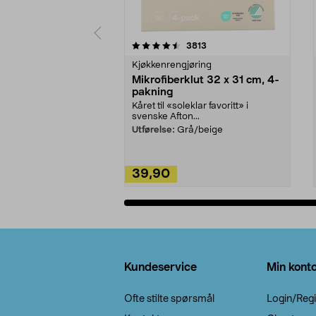
5av 5 stjerner
4.5av 5 stjerner
anmeldelser
3813
Kjøkkenrengjøring
Mikrofiberklut 32 x 31 cm, 4-
pakning
Kåret til «soleklar favoritt» i
svenske Afton...
Utførelse:
Grå/beige
39,90
Legg i handlekurv
Bunntekst
Kundeservice
Min kont
Ofte stilte spørsmål
Login/Regi