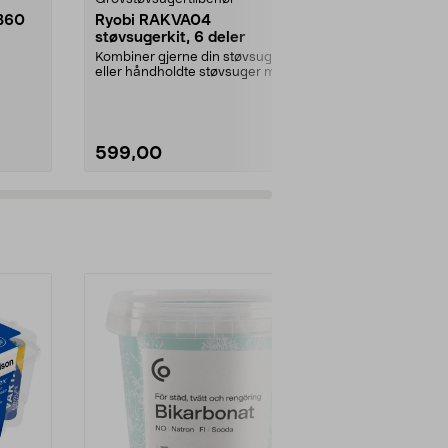
B60
Ryobi RAKVA04
Gummifot ti
støvsugerkit, 6 deler
pakning
Kombiner gjerne din støvsuger
Leveres i set
eller håndholdte støvsuger med
størrelse, total
skaft og munnstykke...
stykker.Innven
599,00
79,00