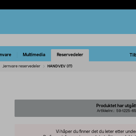
rnvare
Multimedia
Reservedeler
Til
Jernvare reservedeler
HANDVEV (IT)
Produktet har utgåt
Artikkelnr.:
59-1225-6
Vi håper du finner det du leter etter und