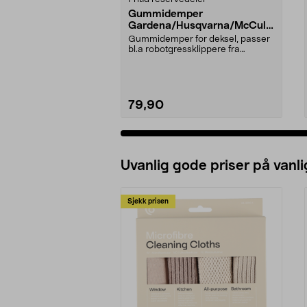
Gummidemper
Gardena/Husqvarna/McCullo
ch/Flymo
Gummidemper for deksel, passer
bl.a robotgressklippere fra
Gardena, Flymo og McC...
79,90
Uvanlig gode priser på vanli
Sjekk prisen