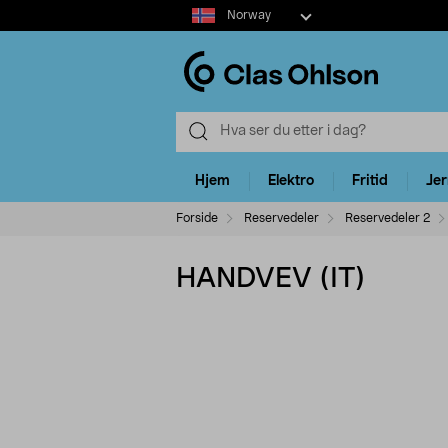
Select
Norway
market
Hjem
Elektro
Fritid
Je
Forside
Reservedeler
Reservedeler 2
HANDVEV (IT)