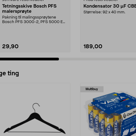
Tetningsskive Bosch PFS
Kondensator 30 µF CB
malersprøyte
Størrelse: 92 x 40 mm.
Pakning til malingssprøytene
Bosch PFS 3000-2, PFS 5000 E
og PFS 7000.
29,90
189,00
ge ting
Multibuy