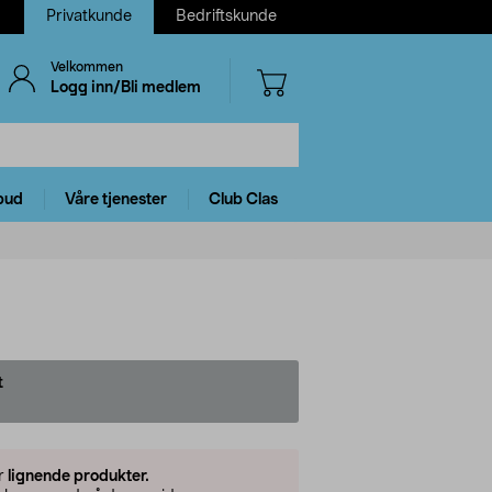
Privatkunde
Bedriftskunde
Velkommen
Logg inn/Bli medlem
bud
Våre tjenester
Club Clas
t
5
er
lignende produkter.