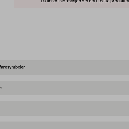
Du finner informasjon om det utgåtte produktet
 faresymboler
er