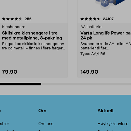
4.5av 5 stjerner
anmeldelser
4.5av 5 stjerner
anmeldels
256
24107
Kleshengere
AA-batterier
Sklisikre kleshengere i tre
Varta Longlife Power ba
med metallpinne, 8-pakning
24 pk
Elegant og skikkelig kleshenger av
Svanemerkede AA- eller A
tre og metall – finnes i flere farger.
batterier til fjer...
Kleshe...
Type:
AA/LR6
79,90
149,90
Legg i handlekurv
Legg i handlekurv
o
Om
Aktuelt
strer
Om oss
Høytrykkspylere