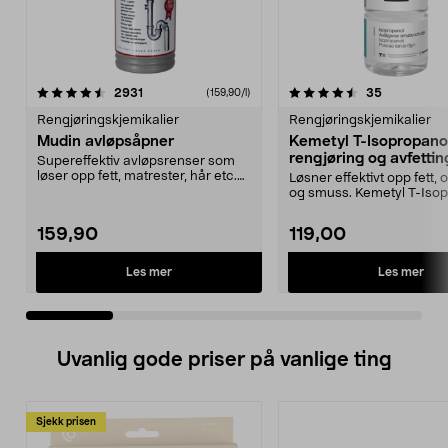
4.5 av 5 stjerner
anmeldelser
3.5 av 5 stjerner
anmeldelse
2931
35
(159,90/l)
Rengjøringskjemikalier
Rengjøringskjemikalier
Mudin avløpsåpner
Kemetyl T-Isopropano
rengjøring og avfetting
Supereffektiv avløpsrenser som
løser opp fett, matrester, hår etc.
Løsner effektivt opp fett, o
Mudin avløpså...
og smuss. Kemetyl T-Iso
– dunster...
159,90
119,00
Les mer
Les mer
Uvanlig gode priser på vanlige ting
Sjekk prisen