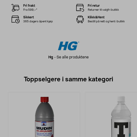
Fri frakt
Fri retur
Fra 599,–*
Returner til valgfri butikk
Sikkert
Klikk&Hent
365 dagers åpent kjøp
Bestill på nett og hent i butikk
Hg
-
Se alle produktene
Toppselgere i samme kategori