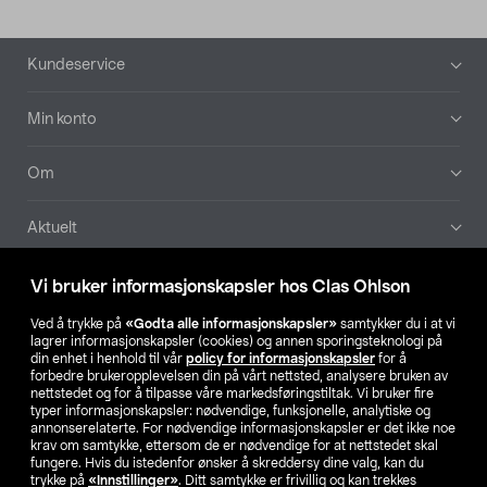
Bunntekst
Kundeservice
Min konto
Om
Aktuelt
Våre selskaper
Vi bruker informasjonskapsler hos Clas Ohlson
Ved å trykke på
«Godta alle informasjonskapsler»
samtykker du i at vi
Finn din butikk
lagrer informasjonskapsler (cookies) og annen sporingsteknologi på
din enhet i henhold til vår
policy for informasjonskapsler
for å
forbedre brukeropplevelsen din på vårt nettsted, analysere bruken av
SE
NO
FI
nettstedet og for å tilpasse våre markedsføringstiltak. Vi bruker fire
typer informasjonskapsler: nødvendige, funksjonelle, analytiske og
annonserelaterte. For nødvendige informasjonskapsler er det ikke noe
krav om samtykke, ettersom de er nødvendige for at nettstedet skal
fungere. Hvis du istedenfor ønsker å skreddersy dine valg, kan du
trykke på
«Innstillinger»
. Ditt samtykke er frivillig og kan trekkes