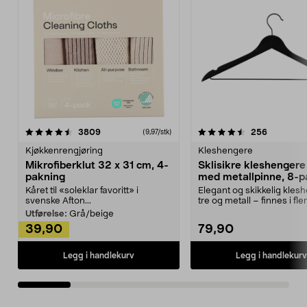
4.5av 5 stjerner
anmeldelser
4.5av 5 stjerner
anmeldels
3809
256
(9,97/stk)
Kjøkkenrengjøring
Kleshengere
Mikrofiberklut 32 x 31 cm, 4-
Sklisikre kleshengere 
pakning
med metallpinne, 8-p
Kåret til «soleklar favoritt» i
Elegant og skikkelig kles
svenske Afton...
tre og metall – finnes i fle
Kleshe...
Utførelse:
Grå/beige
39,90
79,90
Legg i handlekurv
Legg i handlekurv