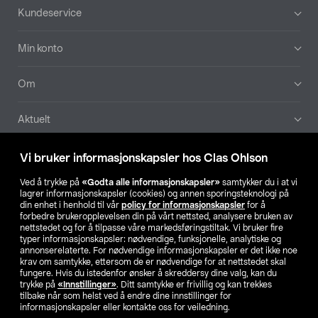
Bunntekst
Kundeservice
Min konto
Om
Aktuelt
Våre selskaper
Vi bruker informasjonskapsler hos Clas Ohlson
Ved å trykke på
«Godta alle informasjonskapsler»
samtykker du i at vi
Finn din butikk
lagrer informasjonskapsler (cookies) og annen sporingsteknologi på
din enhet i henhold til vår
policy for informasjonskapsler
for å
forbedre brukeropplevelsen din på vårt nettsted, analysere bruken av
SE
NO
FI
nettstedet og for å tilpasse våre markedsføringstiltak. Vi bruker fire
typer informasjonskapsler: nødvendige, funksjonelle, analytiske og
annonserelaterte. For nødvendige informasjonskapsler er det ikke noe
krav om samtykke, ettersom de er nødvendige for at nettstedet skal
fungere. Hvis du istedenfor ønsker å skreddersy dine valg, kan du
trykke på
«Innstillinger»
. Ditt samtykke er frivillig og kan trekkes
tilbake når som helst ved å endre dine innstillinger for
informasjonskapsler eller kontakte oss for veiledning.
Privacy statement
Medlemsvilkår
Kjøpsvilkår
For bedrifter