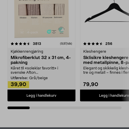
4.5av 5 stjerner
anmeldelser
4.5av 5 stjerner
anmeldels
3813
256
(9,97/stk)
Kjøkkenrengjøring
Kleshengere
Mikrofiberklut 32 x 31 cm, 4-
Sklisikre kleshengere 
pakning
med metallpinne, 8-p
Kåret til «soleklar favoritt» i
Elegant og skikkelig kles
svenske Afton...
tre og metall – finnes i fle
Kleshe...
Utførelse:
Grå/beige
39,90
79,90
Legg i handlekurv
Legg i handlekurv