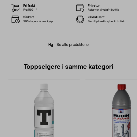
Fri frakt
Fri retur
Fra 599,–*
Returner til valgfri butikk
Sikkert
Klikk&Hent
365 dagers åpent kjøp
Bestill på nett og hent i butikk
Hg
-
Se alle produktene
Toppselgere i samme kategori