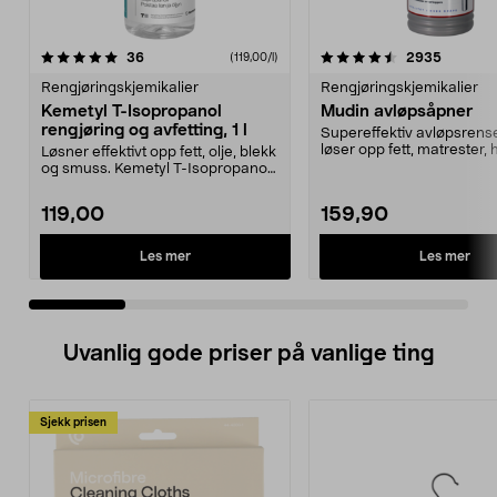
4.5 av 5 stjerner
anmeldelser
4.5 av 5 stjerner
anmelde
36
2935
(119,00/l)
Rengjøringskjemikalier
Rengjøringskjemikalier
Kemetyl T-Isopropanol
Mudin avløpsåpner
rengjøring og avfetting, 1 l
Supereffektiv avløpsrens
løser opp fett, matrester, 
Løsner effektivt opp fett, olje, blekk
Mudin avløpså...
og smuss. Kemetyl T-Isopropanol
– dunster...
119,00
159,90
Les mer
Les mer
Uvanlig gode priser på vanlige ting
Sjekk prisen