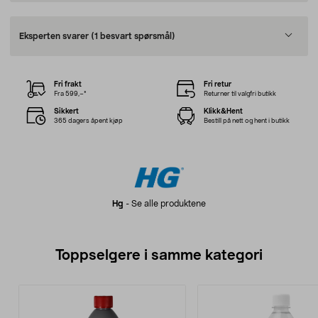
Eksperten svarer
(1 besvart spørsmål)
Fri frakt
Fri retur
Fra 599,–*
Returner til valgfri butikk
Sikkert
Klikk&Hent
365 dagers åpent kjøp
Bestill på nett og hent i butikk
Hg
-
Se alle produktene
Toppselgere i samme kategori