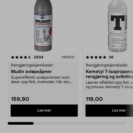
5.0 av 5 stjerner
anmeldelser
3.5 av 5 stjerner
anmeldelse
2934
36
(159,90/l)
Rengjøringskjemikalier
Rengjøringskjemikalier
Mudin avløpsåpner
Kemetyl T-Isopropano
rengjøring og avfetting
Supereffektiv avløpsrenser som
løser opp fett, matrester, hår etc.
Løsner effektivt opp fett, o
Mudin avløpså...
og smuss. Kemetyl T-Iso
– dunster...
159,90
119,00
Les mer
Les mer