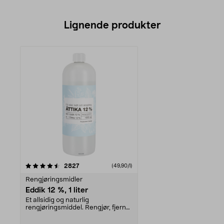
Lignende produkter
anmeldelser
2827
(49,90/l)
Rengjøringsmidler
Eddik 12 %, 1 liter
Et allsidig og naturlig
rengjøringsmiddel. Rengjør, fjerner
kalk og avleiringer,...