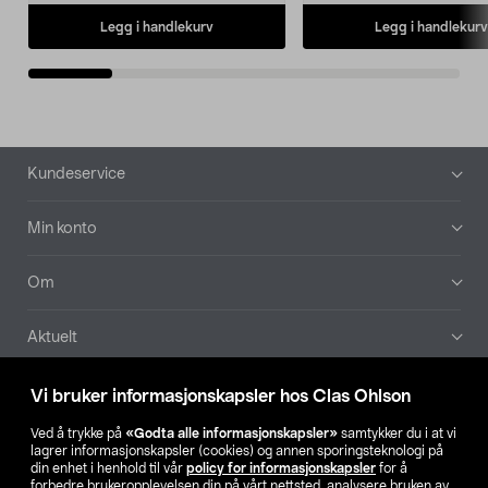
Legg i handlekurv
Legg i handlekurv
Bunntekst
Kundeservice
Min konto
Om
Aktuelt
Våre selskaper
Vi bruker informasjonskapsler hos Clas Ohlson
Ved å trykke på
«Godta alle informasjonskapsler»
samtykker du i at vi
Finn din butikk
lagrer informasjonskapsler (cookies) og annen sporingsteknologi på
din enhet i henhold til vår
policy for informasjonskapsler
for å
forbedre brukeropplevelsen din på vårt nettsted, analysere bruken av