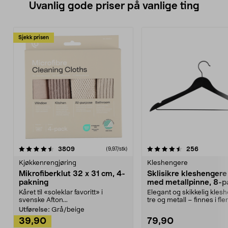
Uvanlig gode priser på vanlige ting
Sjekk prisen
4.5av 5 stjerner
anmeldelser
4.5av 5 stjerner
anmeldels
3809
256
(9,97/stk)
Kjøkkenrengjøring
Kleshengere
Mikrofiberklut 32 x 31 cm, 4-
Sklisikre kleshengere 
pakning
med metallpinne, 8-p
Kåret til «soleklar favoritt» i
Elegant og skikkelig kles
svenske Afton...
tre og metall – finnes i fle
Kleshe...
Utførelse:
Grå/beige
39,90
79,90