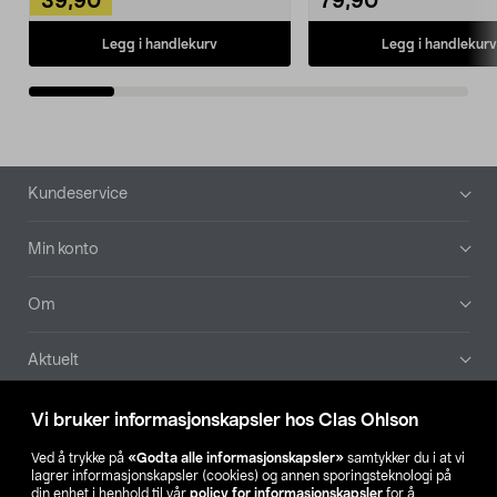
39,90
79,90
Legg i handlekurv
Legg i handlekurv
Bunntekst
Kundeservice
Min konto
Om
Aktuelt
Våre selskaper
Vi bruker informasjonskapsler hos Clas Ohlson
Ved å trykke på
«Godta alle informasjonskapsler»
samtykker du i at vi
Finn din butikk
lagrer informasjonskapsler (cookies) og annen sporingsteknologi på
din enhet i henhold til vår
policy for informasjonskapsler
for å