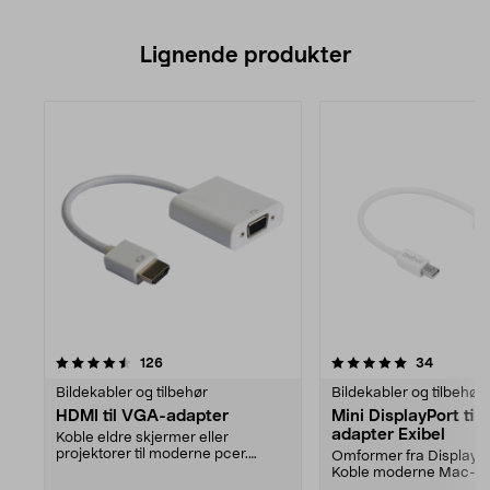
Lignende produkter
5.0av 5 stjerner
anmeldelser
anmeldel
126
34
Bildekabler og tilbehør
Bildekabler og tilbehør
HDMI til VGA-adapter
Mini DisplayPort til
adapter Exibel
Koble eldre skjermer eller
projektorer til moderne pcer.
Omformer fra DisplayPor
Adapter HDMI til VGA – ...
Koble moderne Mac-mas
eksterne skjer...