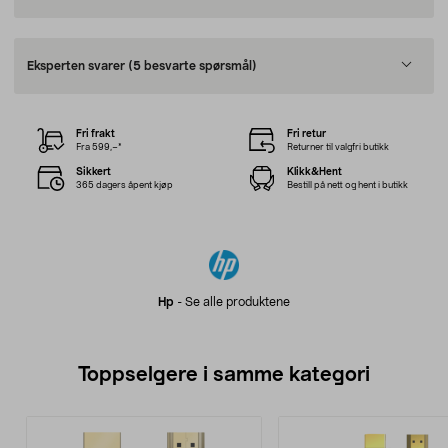
Eksperten svarer
(5 besvarte spørsmål)
Fri frakt
Fri retur
Fra 599,–*
Returner til valgfri butikk
Sikkert
Klikk&Hent
365 dagers åpent kjøp
Bestill på nett og hent i butikk
Hp
-
Se alle produktene
Toppselgere i samme kategori