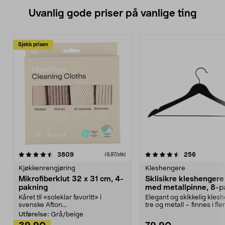
Uvanlig gode priser på vanlige ting
Sjekk prisen
4.5av 5 stjerner
anmeldelser
4.5av 5 stjerner
anmeldels
3809
256
(9,97/stk)
Kjøkkenrengjøring
Kleshengere
Mikrofiberklut 32 x 31 cm, 4-
Sklisikre kleshengere 
pakning
med metallpinne, 8-p
Kåret til «soleklar favoritt» i
Elegant og skikkelig kles
svenske Afton...
tre og metall – finnes i fle
Kleshe...
Utførelse:
Grå/beige