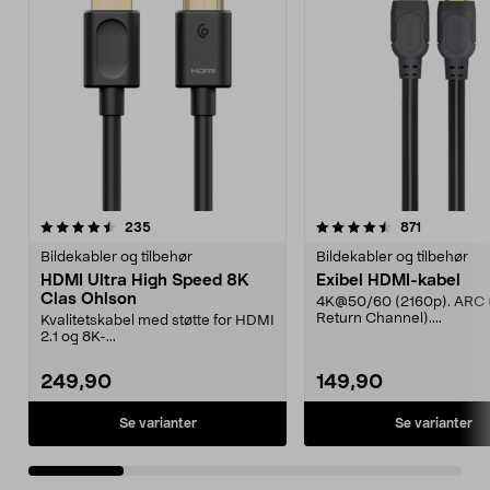
4.5 av 5 stjerner
anmeldelser
4.0 av 5 stjerner
anmeldels
235
871
Bildekabler og tilbehør
Bildekabler og tilbehør
HDMI Ultra High Speed 8K
Exibel HDMI-kabel
Clas Ohlson
4K@50/60 (2160p). ARC 
Return Channel)....
Kvalitetskabel med støtte for HDMI
2.1 og 8K-...
249,90
149,90
Se varianter
Se varianter