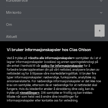
Kundeservice
Min konto
Om
Product
+
quantity
Aktuelt
Våre selskaper
Vi bruker informasjonskapsler hos Clas Ohlson
Ved å trykke på
«Godta alle informasjonskapsler»
samtykker du i at vi
Finn din butikk
lagrer informasjonskapsler (cookies) og annen sporingsteknologi på
din enhet i henhold til vår
policy for informasjonskapsler
for å
forbedre brukeropplevelsen din på vårt nettsted, analysere bruken av
SE
NO
FI
nettstedet og for å tilpasse våre markedsføringstiltak. Vi bruker fire
typer informasjonskapsler: nødvendige, funksjonelle, analytiske og
annonserelaterte. For nødvendige informasjonskapsler er det ikke noe
krav om samtykke, ettersom de er nødvendige for at nettstedet skal
fungere. Hvis du istedenfor ønsker å skreddersy dine valg, kan du
trykke på
«Innstillinger»
. Ditt samtykke er frivillig og kan trekkes
tilbake når som helst ved å endre dine innstillinger for
informasjonskapsler eller kontakte oss for veiledning.
Privacy statement
Medlemsvilkår
Kjøpsvilkår
For bedrifter