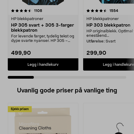
4.5 av 5 stjerner
anmeldelser
4.5 av 5 stjerner
anmeldel
1108
1554
HP blekkpatroner
HP blekkpatroner
HP 305 svart + 305 3-farger
HP 303 blekkpatron
blekkpatron
HP originalblekk. Optimal 
eneståend...
For levende farger, tydelig tekst og
dype svarte nyanser. HP 305 –
Utførelse:
Svart
komplett mult...
499,90
299,90
Legg i handlekurv
Legg i handlekurv
Uvanlig gode priser på vanlige ting
Sjekk prisen