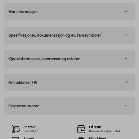
Mer informasjon
Spesifikasjoner, dokumentasjon og ev. faresymboler
Kjøpsinformasjon, leveranser og returer
Anmeldelser
(9)
Eksperten svarer
Fri frakt
Fri retur
Fra 599,–*
Returner til valgfri butikk
Sikkert
Klikk&Hent