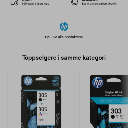
365 dagers åpent kjøp
Bestill på nett og hent i butikk
Hp
-
Se alle produktene
Toppselgere i samme kategori