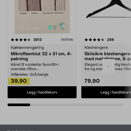
4.5av 5 stjerner
anmeldelser
4.5av 5 stjerner
anmeldels
3813
256
(9,97/stk)
Kjøkkenrengjøring
Kleshengere
Mikrofiberklut 32 x 31 cm, 4-
Sklisikre kleshengere 
pakning
med metallpinne, 8-p
Kåret til «soleklar favoritt» i
Elegant og skikkelig kles
-
svenske Afton...
tre og metall – finnes i fle
Kleshe...
Utførelse:
Grå/beige
39,90
79,90
Legg i handlekurv
Legg i handlekurv
Bunntekst