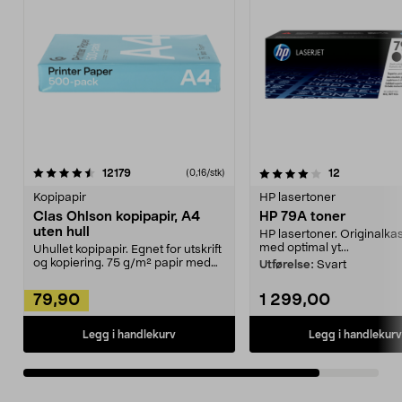
4.0av 5 stjerner
anmeldelser
anmeldelse
12179
12
(0,16/stk)
Kopipapir
HP lasertoner
Clas Ohlson kopipapir, A4
HP 79A toner
uten hull
HP lasertoner. Originalka
med optimal yt...
Uhullet kopipapir. Egnet for utskrift
og kopiering. 75 g/m² papir med
Utførelse:
Svart
bedre egen...
79,90
1 299,00
Legg i handlekurv
Legg i handlekurv