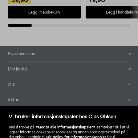
39,90
79,90
Legg i handlekurv
Legg i handlekurv
Bunntekst
Kundeservice
Min konto
Om
Aktuelt
Våre selskaper
Vi bruker informasjonskapsler hos Clas Ohlson
Ved å trykke på
«Godta alle informasjonskapsler»
samtykker du i at vi
Finn din butikk
lagrer informasjonskapsler (cookies) og annen sporingsteknologi på
din enhet i henhold til vår
policy for informasjonskapsler
for å