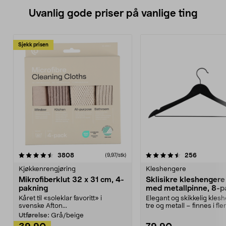
Uvanlig gode priser på vanlige ting
Sjekk prisen
4.5av 5 stjerner
anmeldelser
4.5av 5 stjerner
anmeldels
3808
256
(9,97/stk)
Kjøkkenrengjøring
Kleshengere
Mikrofiberklut 32 x 31 cm, 4-
Sklisikre kleshengere 
pakning
med metallpinne, 8-p
Kåret til «soleklar favoritt» i
Elegant og skikkelig kles
svenske Afton...
tre og metall – finnes i fle
Kleshe...
Utførelse:
Grå/beige