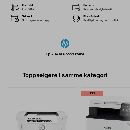
Fri frakt
Fri retur
Fra 599,–*
Returner til valgfri butikk
Sikkert
Klikk&Hent
365 dagers åpent kjøp
Bestill på nett og hent i butikk
Hp
-
Se alle produktene
Toppselgere i samme kategori
-13%