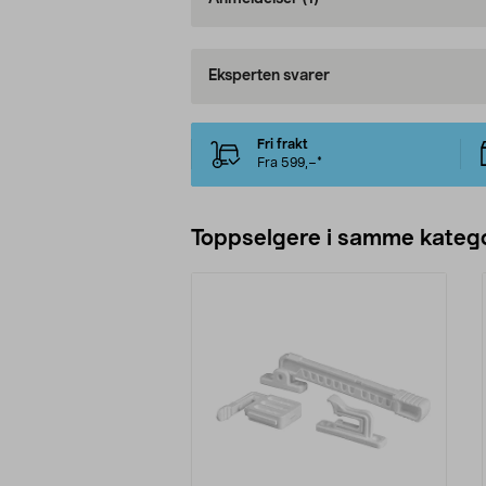
Eksperten svarer
Fri frakt
Fra 599,–*
Toppselgere i samme katego