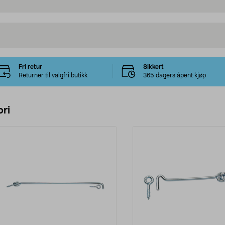
Fri retur
Sikkert
Returner til valgfri butikk
365 dagers åpent kjøp
ri