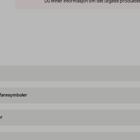
Du finner informasjon om det utgåtte produktet
 faresymboler
er