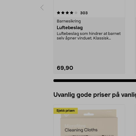
0 av 5 stjerner
4.5 av 5 stjerner
anmeldelser
303
Barnesikring
Luftebeslag
Luftebeslag som hindrer at barnet
selv åpner vinduet. Klassisk
luftebeslag til v...
69,90
Uvanlig gode priser på vanli
Sjekk prisen