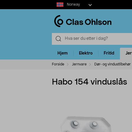
Select
Norway
market
Hjem
Elektro
Fritid
Je
Forside
Jernvare
Dør- og vindustilbehør
Habo 154 vinduslås