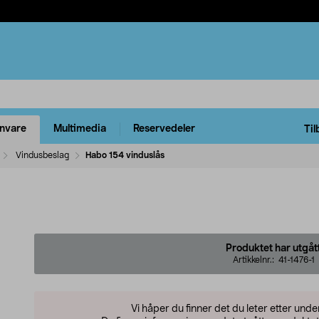
rnvare
Multimedia
Reservedeler
Til
Vindusbeslag
Habo 154 vinduslås
Produktet har utgåt
Artikkelnr.:
41-1476-1
Vi håper du finner det du leter etter und