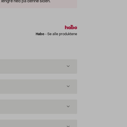
 lengre ned på denne siden.
Habo
-
Se alle produktene