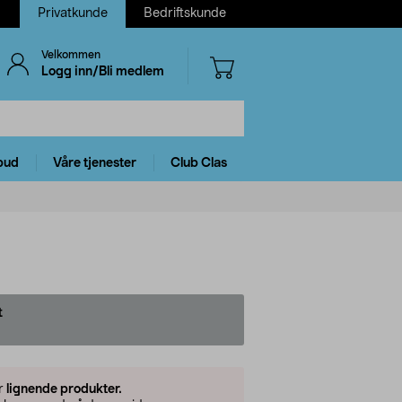
Privatkunde
Bedriftskunde
Velkommen
Logg inn/Bli medlem
bud
Våre tjenester
Club Clas
t
er
lignende produkter.