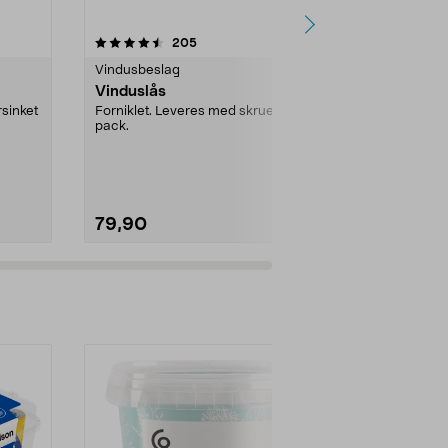
4.0 av 5 stjerner
anmeldelser
4.0
205
6
Vindusbeslag
Vindusbeslag
Vinduslås
Vindusvride
rsinket
Forniklet. Leveres med skruer. 2-
Forkrommet v
pack.
med skruer.
79,90
149,90