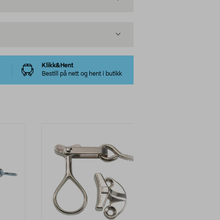
Klikk&Hent
Bestill på nett og hent i butikk