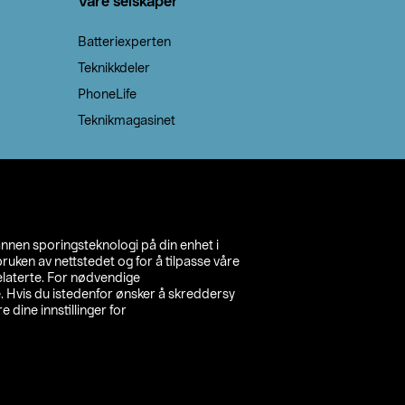
Våre selskaper
Batteriexperten
Teknikkdeler
PhoneLife
Teknikmagasinet
annen sporingsteknologi på din enhet i
ruken av nettstedet og for å tilpasse våre
relaterte. For nødvendige
. Hvis du istedenfor ønsker å skreddersy
e dine innstillinger for
inn din butikk