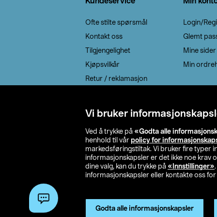
Kundeservice
Min kont
Ofte stilte spørsmål
Login/Regi
Kontakt oss
Glemt pas
Tilgjengelighet
Mine sider
Kjøpsvilkår
Min ordreh
Retur / reklamasjon
EE-avfall
Cookie policy
Vi bruker informasjonskapsl
Leveringsalternativ
Ved å trykke på
«Godta alle informasjons
henhold til vår
policy for informasjonskap
markedsføringstiltak. Vi bruker fire typer
informasjonskapsler er det ikke noe krav 
dine valg, kan du trykke på
«Innstillinger»
informasjonskapsler eller kontakte oss for 
© 2026 Clas Oh
Godta alle informasjonskapsler