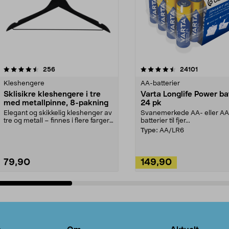
4.5av 5 stjerner
anmeldelser
4.5av 5 stjerner
anmeldels
256
24101
Kleshengere
AA-batterier
Sklisikre kleshengere i tre
Varta Longlife Power ba
med metallpinne, 8-pakning
24 pk
Elegant og skikkelig kleshenger av
Svanemerkede AA- eller A
tre og metall – finnes i flere farger.
batterier til fjer...
Kleshe...
Type:
AA/LR6
79,90
149,90
Legg i handlekurv
Legg i handlekurv