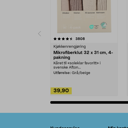
5av 5 stjerner
4.5av 5 stjerner
anmeldelser
3808
Kjøkkenrengjøring
Mikrofiberklut 32 x 31 cm, 4-
pakning
Kåret til «soleklar favoritt» i
svenske Afton...
Utførelse:
Grå/beige
39,90
Legg i handlekurv
Bunntekst