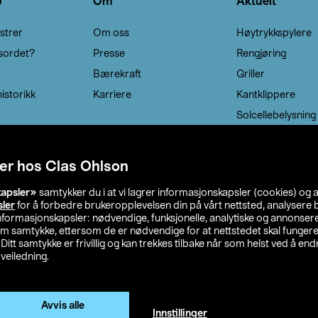
o
Om
Aktuelt
strer
Om oss
Høytrykkspylere
sordet?
Presse
Rengjøring
Bærekraft
Griller
istorikk
Karriere
Kantklippere
Solcellebelysning
er hos Clas Ohlson
kapsler»
samtykker du i at vi lagrer informasjonskapsler (cookies) og 
sler
for å forbedre brukeropplevelsen din på vårt nettsted, analysere b
 informasjonskapsler: nødvendige, funksjonelle, analytiske og annonse
om samtykke, ettersom de er nødvendige for at nettstedet skal fungere
. Ditt samtykke er frivillig og kan trekkes tilbake når som helst ved å endr
veiledning.
lson
Privacy statement
Medlemsvilkår
Kjøpsvilkår
F
Endre til priser ekskl. moms
Avvis alle
Innstillinger