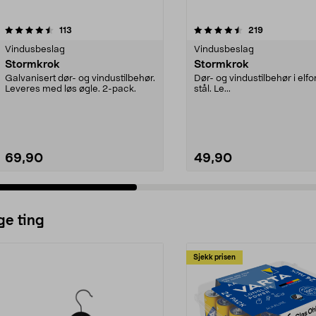
4.5 av 5 stjerner
anmeldelser
4.5 av 5 stjerner
anmeldelser
113
219
Vindusbeslag
Vindusbeslag
Stormkrok
Stormkrok
Galvanisert dør- og vindustilbehør.
Dør- og vindustilbehør i elfo
Leveres med løs øgle. 2-pack.
stål. Le...
69,90
49,90
ge ting
Sjekk prisen