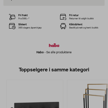
Fri frakt
Fri retur
Fra 599,–*
Returner til valgfri butikk
Sikkert
Klikk&Hent
365 dagers åpent kjøp
Bestill på nett og hent i butikk
Habo
-
Se alle produktene
Toppselgere i samme kategori