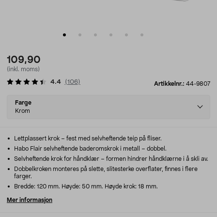
109,90
(inkl. moms)
4.4
(
106
)
Artikkelnr.:
44-9807
Select
Farge
variant
Krom
Lettplassert krok – fest med selvheftende teip på fliser.
Habo Flair selvheftende baderomskrok i metall – dobbel.
Selvheftende krok for håndklær – formen hindrer håndklærne i å skli av.
Dobbelkroken monteres på slette, slitesterke overflater, finnes i flere
farger.
Bredde: 120 mm. Høyde: 50 mm. Høyde krok: 18 mm.
Mer informasjon