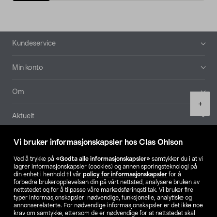
Bunntekst
Kundeservice
Min konto
Om
Product
+
quantity
Aktuelt
Våre selskaper
Vi bruker informasjonskapsler hos Clas Ohlson
Ved å trykke på
«Godta alle informasjonskapsler»
samtykker du i at vi
Finn din butikk
lagrer informasjonskapsler (cookies) og annen sporingsteknologi på
din enhet i henhold til vår
policy for informasjonskapsler
for å
forbedre brukeropplevelsen din på vårt nettsted, analysere bruken av
SE
NO
FI
nettstedet og for å tilpasse våre markedsføringstiltak. Vi bruker fire
typer informasjonskapsler: nødvendige, funksjonelle, analytiske og
annonserelaterte. For nødvendige informasjonskapsler er det ikke noe
krav om samtykke, ettersom de er nødvendige for at nettstedet skal