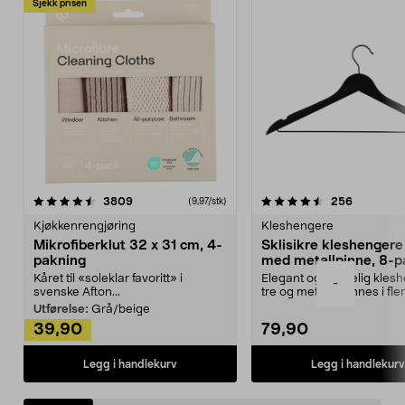
Sjekk prisen
4.5av 5 stjerner
anmeldelser
4.5av 5 stjerner
anmeldels
3809
256
(9,97/stk)
Kjøkkenrengjøring
Kleshengere
Mikrofiberklut 32 x 31 cm, 4-
Sklisikre kleshengere 
pakning
med metallpinne, 8-p
Kåret til «soleklar favoritt» i
Elegant og skikkelig kles
-
svenske Afton...
tre og metall – finnes i fle
Kleshe...
Utførelse:
Grå/beige
39,90
79,90
Legg i handlekurv
Legg i handlekurv