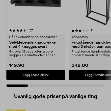
3.5 av 5 stjerner
anmeldelser
4.5 av 5 stjerner
anmeldelser
157
71
Håndkleholdere og badekroker
Tørkestativ
Selvklebende knaggrekke
Frittstående håndkles
med 4 knagger, svart
med 3 nivåer, bambus
svart metall
4 kroker til badet uten å bore i
Frittstående håndklestati
veggen. Selvheftende henger i
holder 3 håndklær luftige 
rustfritt stål me...
Stabilt, gulvpl...
149,90
349,00
Legg i handlekurv
Legg i handlekurv
Uvanlig gode priser på vanlige ting