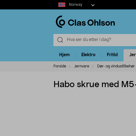
Select
Norway
market
Hjem
Elektro
Fritid
Je
Forside
Jernvare
Dør- og vindustilbehør
Habo skrue med M5-n