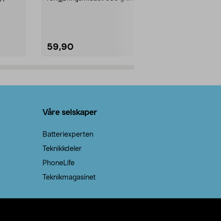
natron – til rengjøring både...
råvarer. Produ
brenner med e
59,90
69,90
Legg i handlekurv
Legg 
Våre selskaper
Batteriexperten
Teknikkdeler
PhoneLife
Teknikmagasinet