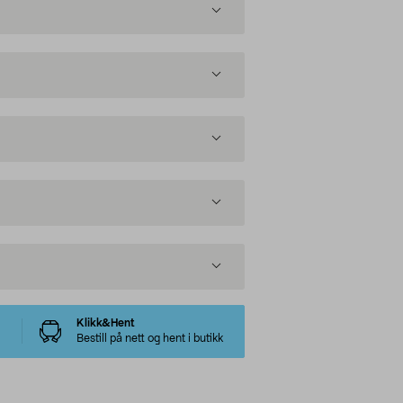
Klikk&Hent
Bestill på nett og hent i butikk