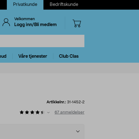
Privatkunde
Bedriftskunde
Velkommen
Logg inn/Bli medlem
bud
Våre tjenester
Club Clas
Artikkelnr.:
31-1452-2
67
anmeldelser