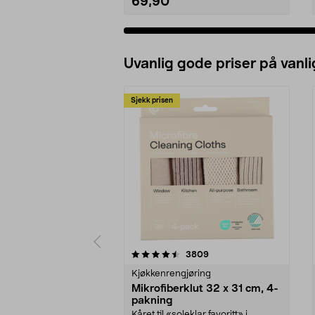
69,90
Uvanlig gode priser på vanli
Sjekk prisen
5av 5 stjerner
4.5av 5 stjerner
anmeldelser
3809
Kjøkkenrengjøring
Mikrofiberklut 32 x 31 cm, 4-
pakning
Kåret til «soleklar favoritt» i