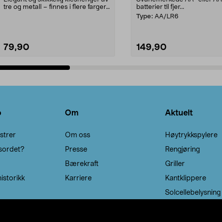
tre og metall – finnes i flere farger.
batterier til fjer...
Kleshe...
Type:
AA/LR6
79,90
149,90
Legg i handlekurv
Legg i handlekurv
o
Om
Aktuelt
strer
Om oss
Høytrykkspylere
sordet?
Presse
Rengjøring
Bærekraft
Griller
istorikk
Karriere
Kantklippere
Solcellebelysning