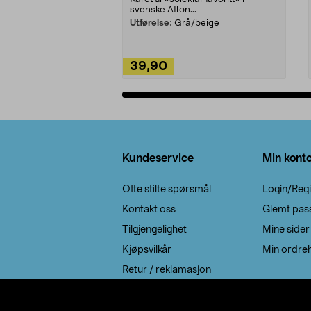
svenske Afton...
Utførelse:
Grå/beige
39,90
Legg i handlekurv
Bunntekst
Kundeservice
Min kont
Ofte stilte spørsmål
Login/Regi
Kontakt oss
Glemt pas
Tilgjengelighet
Mine sider
Kjøpsvilkår
Min ordreh
Retur / reklamasjon
EE-avfall
Cookie policy