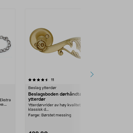
4.5 av 5 stjerner
anmeldelser
4.5
11
8
Beslag ytterdør
Yale smarthj
Beslagsboden dørhåndtak,
Yale kodelås
ytterdør
balkongdør,
Ekstra
ke.
Ytterdørvrider av høy kvalitet med
Smart dørlås t
klassisk d...
altandører – l
kode eller app.
Farge:
Børstet messing