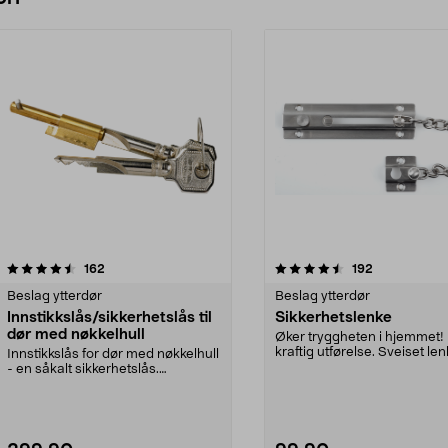
4.5 av 5 stjerner
anmeldelser
4.5 av 5 stjerner
anmeldelser
162
192
Beslag ytterdør
Beslag ytterdør
Innstikkslås/sikkerhetslås til
Sikkerhetslenke
dør med nøkkelhull
Øker tryggheten i hjemmet! 
kraftig utførelse. Sveiset len
Innstikkslås for dør med nøkkelhull
Barnesikret.
- en såkalt sikkerhetslås.
Plasseres i nøkke...