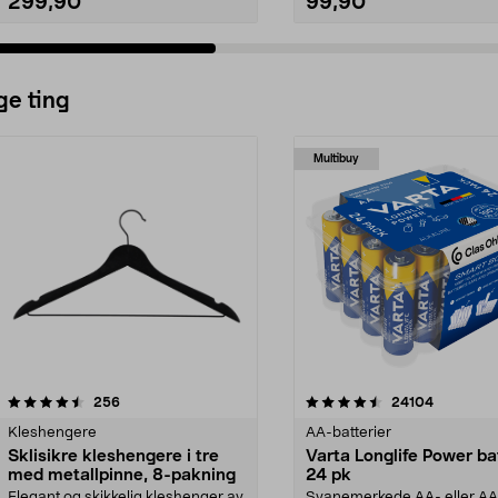
299,90
99,90
ge ting
Multibuy
4.5av 5 stjerner
anmeldelser
4.5av 5 stjerner
anmeldels
256
24104
Kleshengere
AA-batterier
Sklisikre kleshengere i tre
Varta Longlife Power ba
med metallpinne, 8-pakning
24 pk
Elegant og skikkelig kleshenger av
Svanemerkede AA- eller A