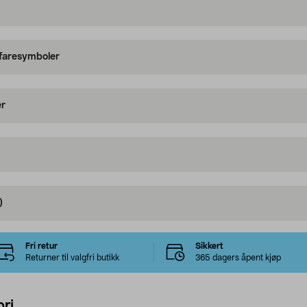
 faresymboler
er
)
Fri retur
Sikkert
Returner til valgfri butikk
365 dagers åpent kjøp
ri