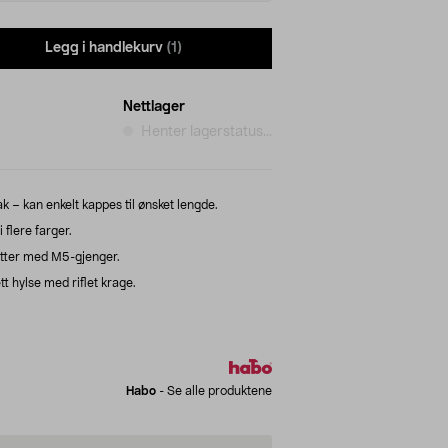
Legg i handlekurv
(1)
Nettlager
Henter lagerstatus...
k – kan enkelt kappes til ønsket lengde.
 flere farger.
tter med M5-gjenger.
 hylse med riflet krage.
Habo
-
Se alle produktene