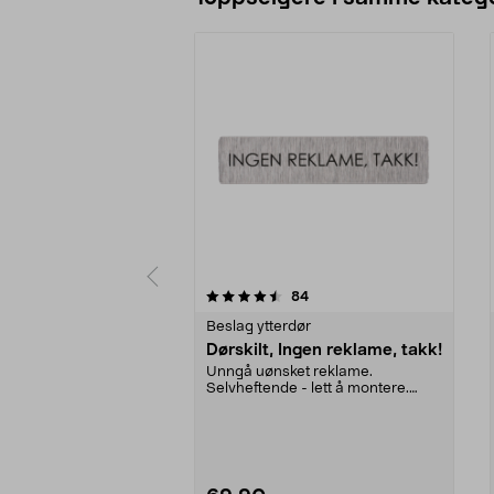
5 av 5 stjerner
4.5 av 5 stjerner
anmeldelser
84
Beslag ytterdør
Dørskilt, Ingen reklame, takk!
Unngå uønsket reklame.
Selvheftende - lett å montere.
Børstet rustfritt stål av ...