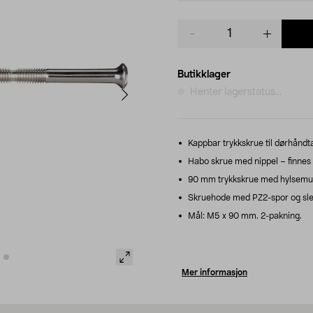
Product
quantity
Butikklager
Henter lagerstatus...
Kappbar trykkskrue til dørhåndta
Habo skrue med nippel – finnes i
90 mm trykkskrue med hylsemu
Skruehode med PZ2-spor og slett
Mål: M5 x 90 mm. 2-pakning.
Mer informasjon