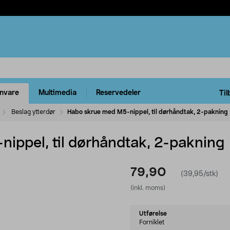
rnvare
Multimedia
Reservedeler
Til
Beslag ytterdør
Habo skrue med M5-nippel, til dørhåndtak, 2-pakning
ippel, til dørhåndtak, 2-pakning
79,90
(39,95/stk)
(inkl. moms)
Select
Utførelse
variant
Forniklet