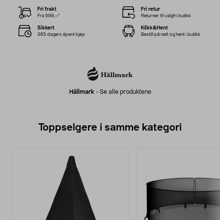
Fri frakt
Fri retur
Fra 599,–*
Returner til valgfri butikk
Sikkert
Klikk&Hent
365 dagers åpent kjøp
Bestill på nett og hent i butikk
Hällmark
-
Se alle produktene
Toppselgere i samme kategori