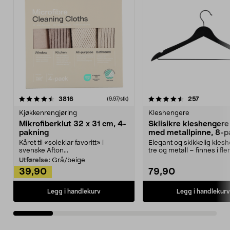
4.5av 5 stjerner
anmeldelser
4.5av 5 stjerner
anmeldels
3816
257
(9,97/stk)
Kjøkkenrengjøring
Kleshengere
Mikrofiberklut 32 x 31 cm, 4-
Sklisikre kleshengere 
pakning
med metallpinne, 8-p
Kåret til «soleklar favoritt» i
Elegant og skikkelig kles
svenske Afton...
tre og metall – finnes i fle
Kleshe...
Utførelse:
Grå/beige
39,90
79,90
Legg i handlekurv
Legg i handlekurv