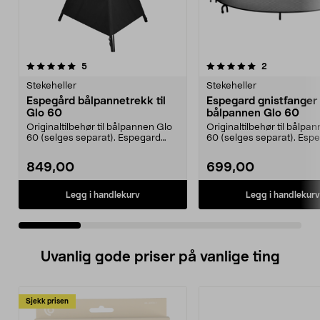
5.0 av 5 stjerner
anmeldelser
5.0 av 5 stjerner
anmeldelser
5
2
Stekeheller
Stekeheller
Espegård bålpannetrekk til
Espegard gnistfanger t
Glo 60
bålpannen Glo 60
Originaltilbehør til bålpannen Glo
Originaltilbehør til bålpa
60 (selges separat). Espegard
60 (selges separat). Esp
overtrekk – bes...
gnistfanger 60 ...
849,00
699,00
Legg i handlekurv
Legg i handlekurv
Uvanlig gode priser på vanlige ting
Sjekk prisen