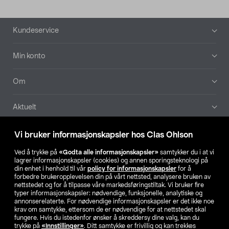
Bunntekst
Kundeservice
Min konto
Om
Aktuelt
Våre selskaper
Vi bruker informasjonskapsler hos Clas Ohlson
Ved å trykke på
«Godta alle informasjonskapsler»
samtykker du i at vi
Finn din butikk
lagrer informasjonskapsler (cookies) og annen sporingsteknologi på
din enhet i henhold til vår
policy for informasjonskapsler
for å
forbedre brukeropplevelsen din på vårt nettsted, analysere bruken av
SE
NO
FI
nettstedet og for å tilpasse våre markedsføringstiltak. Vi bruker fire
typer informasjonskapsler: nødvendige, funksjonelle, analytiske og
annonserelaterte. For nødvendige informasjonskapsler er det ikke noe
krav om samtykke, ettersom de er nødvendige for at nettstedet skal
fungere. Hvis du istedenfor ønsker å skreddersy dine valg, kan du
trykke på
«Innstillinger»
. Ditt samtykke er frivillig og kan trekkes