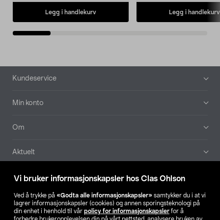
Legg i handlekurv
Legg i handlekurv
Bunntekst
Kundeservice
Min konto
Om
Aktuelt
Våre selskaper
Vi bruker informasjonskapsler hos Clas Ohlson
Ved å trykke på
«Godta alle informasjonskapsler»
samtykker du i at vi
Finn din butikk
lagrer informasjonskapsler (cookies) og annen sporingsteknologi på
din enhet i henhold til vår
policy for informasjonskapsler
for å
forbedre brukeropplevelsen din på vårt nettsted, analysere bruken av