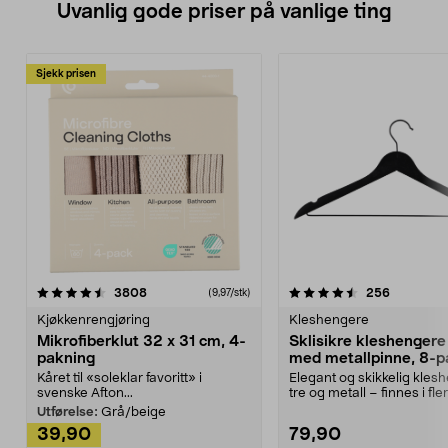
Uvanlig gode priser på vanlige ting
Sjekk prisen
4.5av 5 stjerner
anmeldelser
4.5av 5 stjerner
anmeldels
3808
256
(9,97/stk)
Kjøkkenrengjøring
Kleshengere
Mikrofiberklut 32 x 31 cm, 4-
Sklisikre kleshengere 
pakning
med metallpinne, 8-p
Kåret til «soleklar favoritt» i
Elegant og skikkelig kles
svenske Afton...
tre og metall – finnes i fle
Kleshe...
Utførelse:
Grå/beige
39,90
79,90