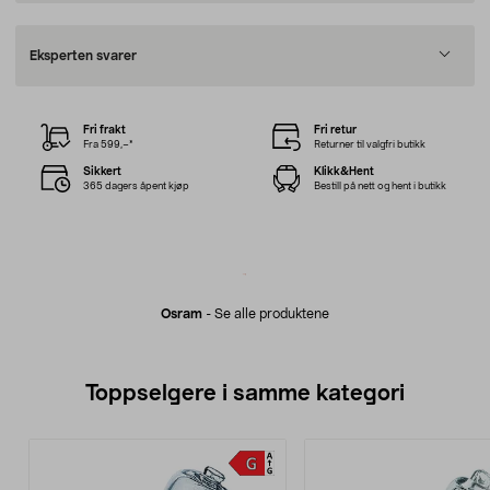
Eksperten svarer
Fri frakt
Fri retur
Fra 599,–*
Returner til valgfri butikk
Sikkert
Klikk&Hent
365 dagers åpent kjøp
Bestill på nett og hent i butikk
Osram
-
Se alle produktene
Toppselgere i samme kategori