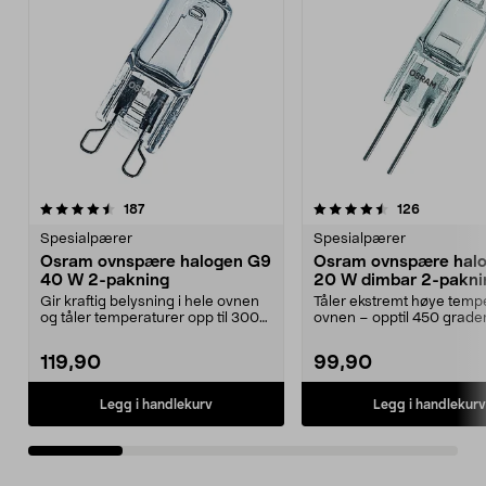
4.5 av 5 stjerner
anmeldelser
4.5 av 5 stjerner
anmeldels
187
126
Spesialpærer
Spesialpærer
Osram ovnspære halogen G9
Osram ovnspære hal
40 W 2-pakning
20 W dimbar 2-pakni
Gir kraftig belysning i hele ovnen
Tåler ekstremt høye tempe
og tåler temperaturer opp til 300
ovnen – opptil 450 grade
grader. Osr...
G4 ovnspære ...
119,90
99,90
Legg i handlekurv
Legg i handlekurv