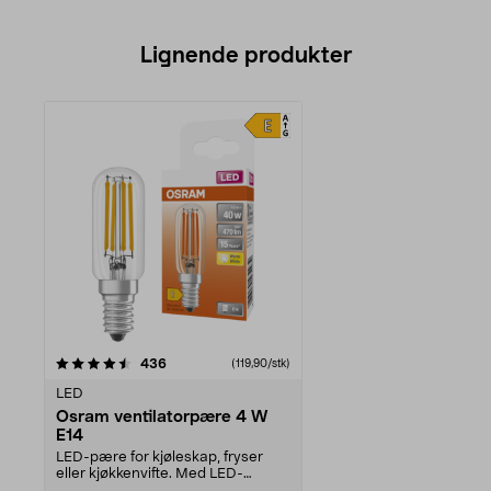
Lignende produkter
anmeldelser
436
(119,90/stk)
LED
Osram ventilatorpære 4 W
E14
LED-pære for kjøleskap, fryser
eller kjøkkenvifte. Med LED-
filament – dekorativ ...